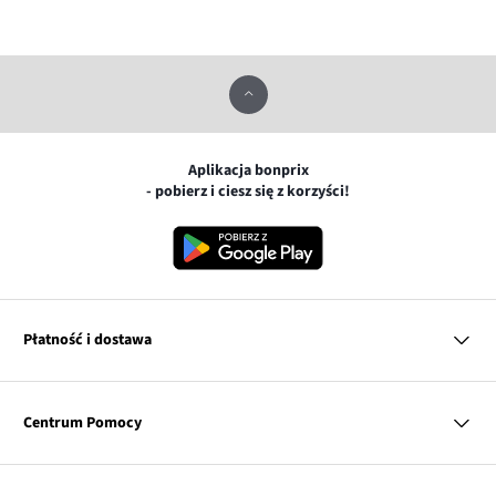
Aplikacja bonprix
- pobierz i ciesz się z korzyści!
Płatność i dostawa
MasterCard
Centrum Pomocy
Płatność online (PayU)
VISA
BLIK
Pytania i odpowiedzi
Google pay