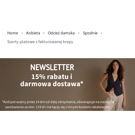
Home
Kobieta
Odzież damska
Spodnie
Szorty plażowe z fakturowanej krepy
NEWSLETTER
15% rabatu i
darmowa dostawa*
*Kod jest ważny przez 14 dni od daty otrzymania, obowiązuje na następne
zamówienie za min.
119 zł
i nie łączy się z innymi kodami rabatowymi.