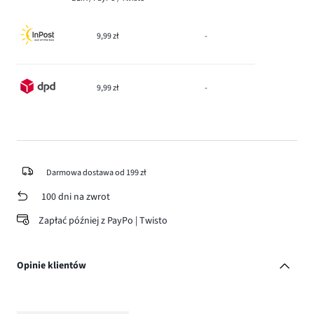
9,99 zł
-
9,99 zł
-
Darmowa dostawa od 199 zł
100 dni na zwrot
Zapłać później z PayPo | Twisto
Opinie klientów