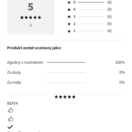
5
5
(6)
Ocena
4
(0)
5,
Ocena
ilość
3
(0)
Średnia
4,
Ocena
głosów
ocena
ilość
2
(0)
3,
6
Ocena
6.
5
głosów
ilość
1
(0)
2,
Ocena
0.
głosów
ilość
1,
0.
głosów
ilość
Produkt został oceniony jako:
0.
głosów
0.
Zgodny z rozmiarem
100%
Za duży
0%
Za mały
0%
Ocena
5
BEATA