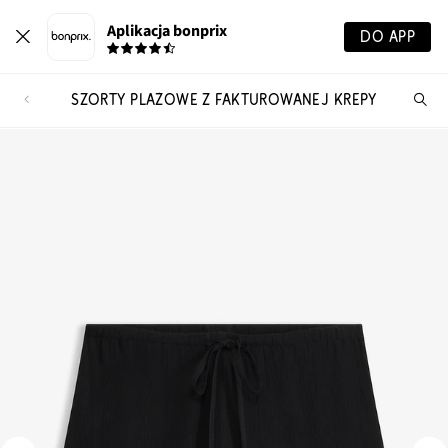
Aplikacja bonprix
DO APP
SZORTY PLAŻOWE Z FAKTUROWANEJ KREPY
Szu
pr