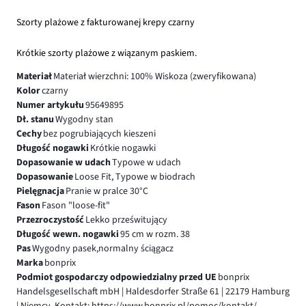
Szorty plażowe z fakturowanej krepy czarny
Krótkie szorty plażowe z wiązanym paskiem.
Materiał
Materiał wierzchni: 100% Wiskoza (zweryfikowana)
Kolor
czarny
Numer artykułu
95649895
Dł. stanu
Wygodny stan
Cechy
bez pogrubiających kieszeni
Długość nogawki
Krótkie nogawki
Dopasowanie w udach
Typowe w udach
Dopasowanie
Loose Fit, Typowe w biodrach
Pielęgnacja
Pranie w pralce 30°C
Fason
Fason "loose-fit"
Przezroczystość
Lekko prześwitujący
Długość wewn. nogawki
95 cm w rozm. 38
Pas
Wygodny pasek,normalny ściągacz
Marka
bonprix
Podmiot gospodarczy odpowiedzialny przed UE
bonprix
Handelsgesellschaft mbH | Haldesdorfer Straße 61 | 22179 Hamburg
| Niemcy, Kontakt: https://www.bonprix.pl/pomoc/kontakt/