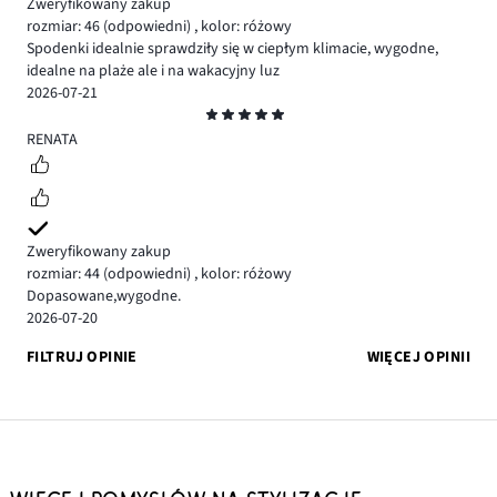
Zweryfikowany zakup
rozmiar: 46
(odpowiedni)
,
kolor: różowy
Spodenki idealnie sprawdziły się w ciepłym klimacie, wygodne,
idealne na plaże ale i na wakacyjny luz
2026-07-21
Ocena
5
RENATA
Zweryfikowany zakup
rozmiar: 44
(odpowiedni)
,
kolor: różowy
Dopasowane,wygodne.
2026-07-20
FILTRUJ OPINIE
WIĘCEJ OPINII