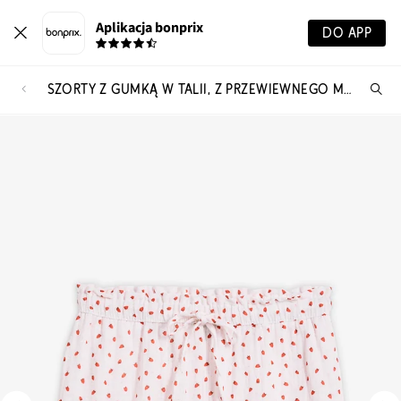
Aplikacja bonprix
DO APP
SZORTY Z GUMKĄ W TALII, Z PRZEWIEWNEGO MUŚLINU
Szu
pr