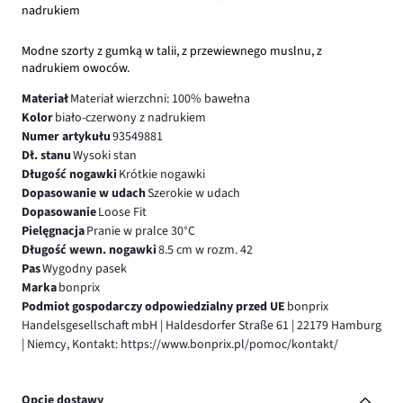
nadrukiem
Modne szorty z gumką w talii, z przewiewnego muslnu, z
nadrukiem owoców.
Materiał
Materiał wierzchni: 100% bawełna
Kolor
biało-czerwony z nadrukiem
Numer artykułu
93549881
Dł. stanu
Wysoki stan
Długość nogawki
Krótkie nogawki
Dopasowanie w udach
Szerokie w udach
Dopasowanie
Loose Fit
Pielęgnacja
Pranie w pralce 30°C
Długość wewn. nogawki
8.5 cm w rozm. 42
Pas
Wygodny pasek
Marka
bonprix
Podmiot gospodarczy odpowiedzialny przed UE
bonprix
Handelsgesellschaft mbH | Haldesdorfer Straße 61 | 22179 Hamburg
| Niemcy, Kontakt: https://www.bonprix.pl/pomoc/kontakt/
Opcje dostawy