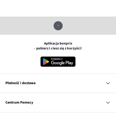
Aplikacja bonprix
- pobierz i ciesz się z korzyści!
Płatność i dostawa
MasterCard
Centrum Pomocy
Płatność online (PayU)
VISA
BLIK
Pytania i odpowiedzi