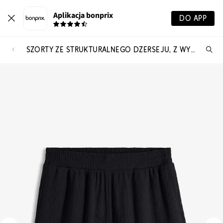
Aplikacja bonprix
DO APP
SZORTY ZE STRUKTURALNEGO DŻERSEJU, Z WYSOKIM STANEM
Szu
pr