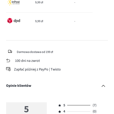
9,99 zł
-
9,99 zł
-
Darmowa dostawa od 199 zł
100 dni na zwrot
Zapłać później z PayPo | Twisto
Opinie klientów
5
5
(7)
Ocena
4
(0)
5,
Ocena