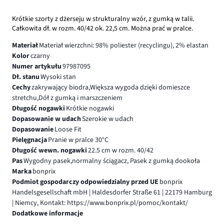
Krótkie szorty z dżerseju w strukturalny wzór, z gumką w talii.
Całkowita dł. w rozm. 40/42 ok. 22,5 cm. Można prać w pralce.
Materiał
Materiał wierzchni: 98% poliester (recyclingu), 2% elastan
Kolor
czarny
Numer artykułu
97987095
Dł. stanu
Wysoki stan
Cechy
zakrywający biodra,Większa wygoda dzięki domieszce
stretchu,Dół z gumką i marszczeniem
Długość nogawki
Krótkie nogawki
Dopasowanie w udach
Szerokie w udach
Dopasowanie
Loose Fit
Pielęgnacja
Pranie w pralce 30°C
Długość wewn. nogawki
22.5 cm w rozm. 40/42
Pas
Wygodny pasek,normalny ściągacz, Pasek z gumką dookoła
Marka
bonprix
Podmiot gospodarczy odpowiedzialny przed UE
bonprix
Handelsgesellschaft mbH | Haldesdorfer Straße 61 | 22179 Hamburg
| Niemcy, Kontakt: https://www.bonprix.pl/pomoc/kontakt/
Dodatkowe informacje