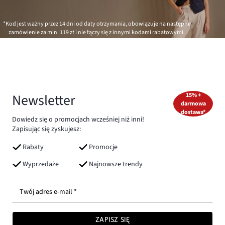
*Kod jest ważny przez 14 dni od daty otrzymania, obowiązuje na następne
zamówienie za min.
119 zł
i nie łączy się z innymi kodami rabatowymi.
Newsletter
15% +
darmowa
dostawa*
Dowiedz się o promocjach wcześniej niż inni!
Zapisując się zyskujesz:
Rabaty
Promocje
Wyprzedaże
Najnowsze trendy
Twój adres e-mail *
ZAPISZ SIĘ