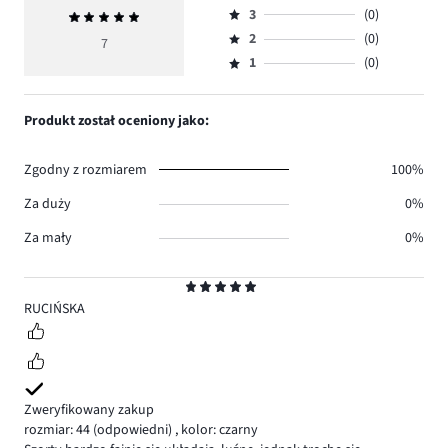
ilość
3
(0)
Średnia
4,
Ocena
głosów
ocena
ilość
2
(0)
3,
7
Ocena
7.
5
głosów
ilość
1
(0)
2,
Ocena
0.
głosów
ilość
1,
0.
głosów
ilość
Produkt został oceniony jako:
0.
głosów
0.
Zgodny z rozmiarem
100%
Za duży
0%
Za mały
0%
Ocena
5
RUCIŃSKA
Zweryfikowany zakup
rozmiar: 44
(odpowiedni)
,
kolor: czarny