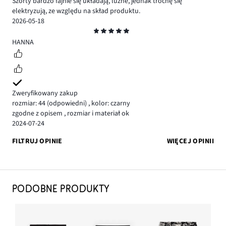
Szorty bardzo fajnie się układają, luźne, jednak trochę się
elektryzują, ze względu na skład produktu.
2026-05-18
Ocena
5
HANNA
Zweryfikowany zakup
rozmiar: 44
(odpowiedni)
,
kolor: czarny
zgodne z opisem , rozmiar i materiał ok
2024-07-24
FILTRUJ OPINIE
WIĘCEJ OPINII
PODOBNE PRODUKTY