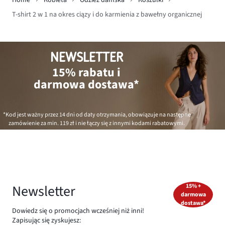
Home
Kobieta
Odzież damska
Koszulki
T-shirt 2 w 1 na okres ciązy i do karmienia z bawełny organicznej
NEWSLETTER
15% rabatu i
darmowa dostawa*
*Kod jest ważny przez 14 dni od daty otrzymania, obowiązuje na następne
zamówienie za min.
119 zł
i nie łączy się z innymi kodami rabatowymi.
Newsletter
15% +
darmowa
dostawa*
Dowiedz się o promocjach wcześniej niż inni!
Zapisując się zyskujesz: