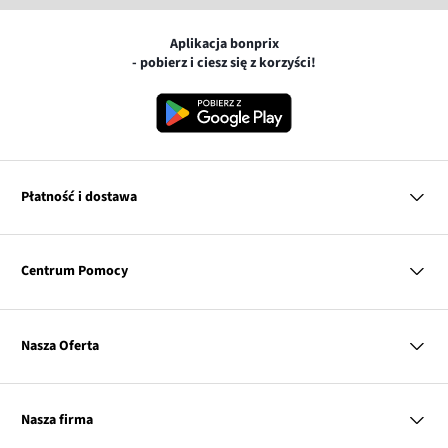
Aplikacja bonprix
- pobierz i ciesz się z korzyści!
Płatność i dostawa
MasterCard
Centrum Pomocy
Płatność online (PayU)
VISA
BLIK
Pytania i odpowiedzi
Google pay
Dostawa i płatność
Nasza Oferta
Zwroty i reklamacje
Apple pay
Pierwszy darmowy zwrot
PayPo
Kobieta
Tabele rozmiarów
Twisto
Mężczyzna
Klub bonprix
Nasza firma
Discover
Dziecko
Katalog