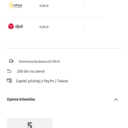
9,99 zł
-
9,99 zł
-
Darmowa dostawa od 199 zł
100 dni na zwrot
Zapłać później z PayPo | Twisto
Opinie klientów
5