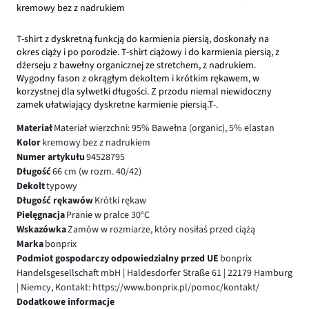
kremowy bez z nadrukiem
T-shirt z dyskretną funkcją do karmienia piersią, doskonały na
okres ciąży i po porodzie. T-shirt ciążowy i do karmienia piersią, z
dżerseju z bawełny organicznej ze stretchem, z nadrukiem.
Wygodny fason z okrągłym dekoltem i krótkim rękawem, w
korzystnej dla sylwetki długości. Z przodu niemal niewidoczny
zamek ułatwiający dyskretne karmienie piersią.T-.
Materiał
Materiał wierzchni: 95% Bawełna (organic), 5% elastan
Kolor
kremowy bez z nadrukiem
Numer artykułu
94528795
Długość
66 cm (w rozm. 40/42)
Dekolt
typowy
Długość rękawów
Krótki rękaw
Pielęgnacja
Pranie w pralce 30°C
Wskazówka
Zamów w rozmiarze, który nosiłaś przed ciążą
Marka
bonprix
Podmiot gospodarczy odpowiedzialny przed UE
bonprix
Handelsgesellschaft mbH | Haldesdorfer Straße 61 | 22179 Hamburg
| Niemcy, Kontakt: https://www.bonprix.pl/pomoc/kontakt/
Dodatkowe informacje