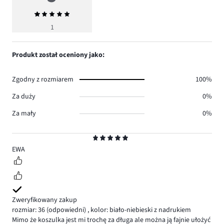
Średnia
ocena
1
5
Produkt został oceniony jako:
Zgodny z rozmiarem
100%
Za duży
0%
Za mały
0%
Ocena
5
EWA
Zweryfikowany zakup
rozmiar: 36
(odpowiedni)
,
kolor: biało-niebieski z nadrukiem
Mimo że koszulka jest mi trochę za długa ale można ją fajnie ułożyć