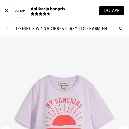
Aplikacja bonprix
DO APP
T-SHIRT 2 W 1 NA OKRES CIĄZY I DO KARMIENIA Z BAWEŁNY ORGANICZNEJ
Szu
pr