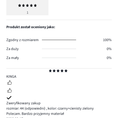
Średnia
ocena
1
5
Produkt został oceniony jako:
Zgodny z rozmiarem
100%
Za duży
0%
Za mały
0%
Ocena
5
KINGA
Zweryfikowany zakup
rozmiar: 44
(odpowiedni)
,
kolor: czarny+cienisty zielony
Polecam. Bardzo przyjemny materiał