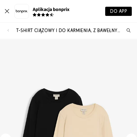
Aplikacja bonprix
DO APP
T-SHIRT CIĄŻOWY I DO KARMIENIA, Z BAWEŁNY ORGANICZNEJ (2 SZT.)
Szu
pr