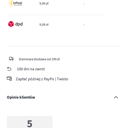
9,99 zł
-
9,99 zł
-
Darmowa dostawa od 199 zł
100 dni na zwrot
Zapłać później z PayPo | Twisto
Opinie klientów
5