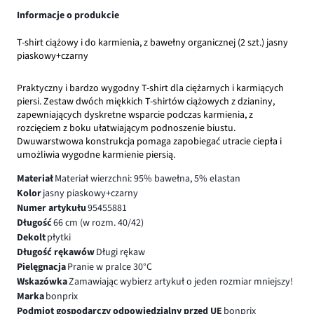
Informacje o produkcie
T-shirt ciążowy i do karmienia, z bawełny organicznej (2 szt.) jasny
piaskowy+czarny
Praktyczny i bardzo wygodny T-shirt dla ciężarnych i karmiących
piersi. Zestaw dwóch miękkich T-shirtów ciążowych z dzianiny,
zapewniających dyskretne wsparcie podczas karmienia, z
rozcięciem z boku ułatwiającym podnoszenie biustu.
Dwuwarstwowa konstrukcja pomaga zapobiegać utracie ciepła i
umożliwia wygodne karmienie piersią.
Materiał
Materiał wierzchni: 95% bawełna, 5% elastan
Kolor
jasny piaskowy+czarny
Numer artykułu
95455881
Długość
66 cm (w rozm. 40/42)
Dekolt
płytki
Długość rękawów
Długi rękaw
Pielęgnacja
Pranie w pralce 30°C
Wskazówka
Zamawiając wybierz artykuł o jeden rozmiar mniejszy!
Marka
bonprix
Podmiot gospodarczy odpowiedzialny przed UE
bonprix