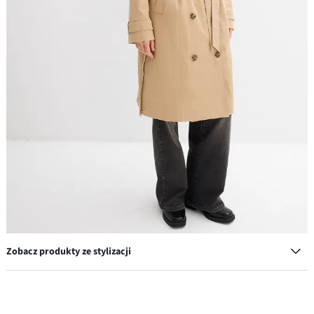
Zobacz produkty ze stylizacji
Jeansy wide leg, średni stan niewielką domieszką stretchu