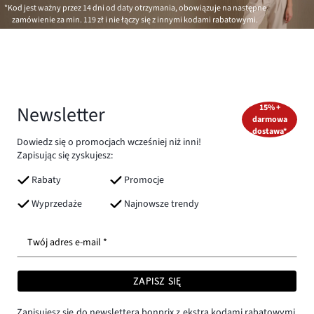
*Kod jest ważny przez 14 dni od daty otrzymania, obowiązuje na następne
zamówienie za min.
119 zł
i nie łączy się z innymi kodami rabatowymi.
Newsletter
15% +
darmowa
dostawa*
Dowiedz się o promocjach wcześniej niż inni!
Zapisując się zyskujesz:
Rabaty
Promocje
Wyprzedaże
Najnowsze trendy
Twój adres e-mail *
ZAPISZ SIĘ
Zapisujesz się do newslettera bonprix z ekstra kodami rabatowymi,