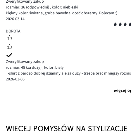
Zweryfikowany zakup
rozmiar: 36
(odpowiedni)
,
kolor: niebieski
Piękny kolor, świetna, gruba bawełna, dość obszerny. Polecam :)
2026-03-14
Ocena
5
DOROTA
Zweryfikowany zakup
rozmiar: 48
(za duży)
,
kolor: biały
T-shirt z bardzo dobrej dzianiny ale za duży - trzeba brać mniejszy rozmi
2026-03-06
więcej o
WIĘCEJ POMYSŁÓW NA STYLIZACJE