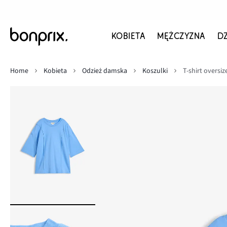
KOBIETA
MĘŻCZYZNA
D
Home
Kobieta
Odzież damska
Koszulki
T-shirt oversi