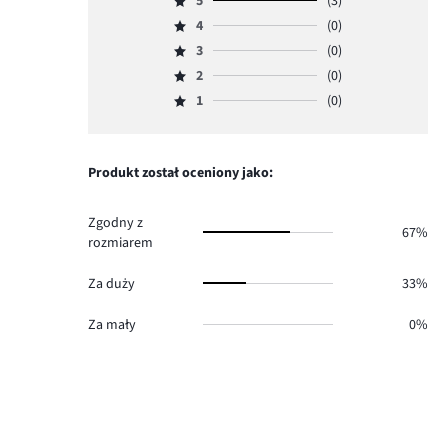
5
(3)
Ocena
4
(0)
5,
Ocena
ilość
3
(0)
4,
Ocena
głosów
ilość
2
(0)
3,
Ocena
3.
głosów
ilość
1
(0)
2,
Ocena
0.
głosów
ilość
1,
0.
głosów
ilość
0.
głosów
Produkt został oceniony jako:
0.
Zgodny z
67%
rozmiarem
Za duży
33%
Za mały
0%