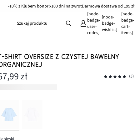
-10% z Klubem bonprix
100 dni na zwrot
Darmowa dostawa od 199 zł
[node-
[node-
[node-
badge-
badge-
Szukaj produktu
badge-
user-
cart-
wishlist]
codes]
items]
T-SHIRT OVERSIZE Z CZYSTEJ BAWEŁNY
ORGANICZNEJ
67,99 zł
(3)
iebieski