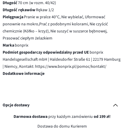
Długość
70 cm (w rozm. 40/42)
Długość rękawów
Rękaw 1/2
Pielęgnacja
Pranie w pralce 40°C, Nie wybielać, Uformować
ponownie na mokro,Prać z podobnymi kolorami, Nie czyścić
chemicznie (Kółko – krzyż), Nie suszyć w suszarce bębnowej,
Prasować ciepłym żelazkiem
Marka
bonprix
Podmiot gospodarczy odpowiedzialny przed UE
bonprix
Handelsgesellschaft mbH | Haldesdorfer Straße 61 | 22179 Hamburg
| Niemcy, Kontakt: https://www.bonprix.pl/pomoc/kontakt/
Dodatkowe informacje
Opcje dostawy
Darmowa dostawa
przy każdym zamówieniu
od 199 zł
!
Dostawa do domu Kurierem