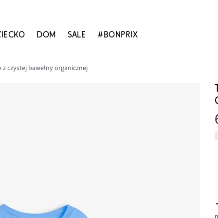
ZIECKO
DOM
SALE
#BONPRIX
ze z czystej bawełny organicznej
n