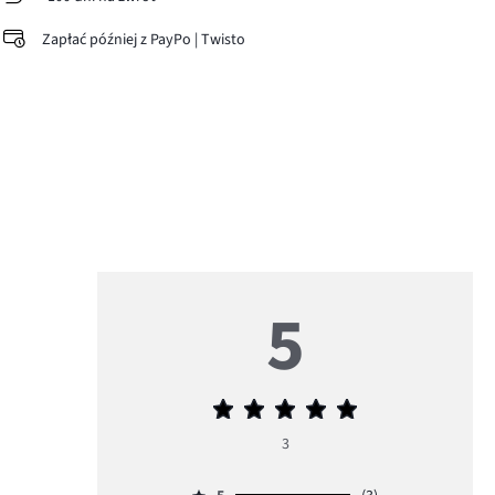
Zapłać później z PayPo | Twisto
5
Średnia
ocena
3
5