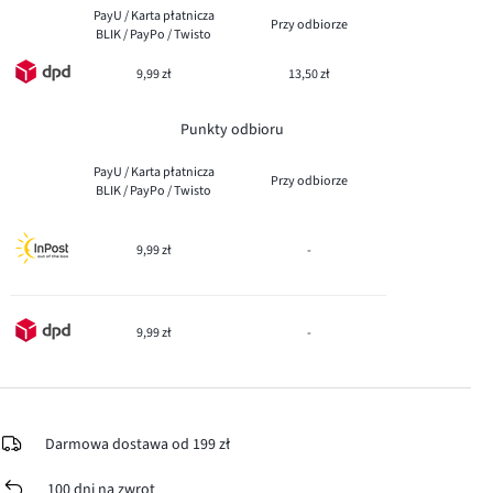
PayU / Karta płatnicza
Przy odbiorze
BLIK / PayPo / Twisto
9,99 zł
13,50 zł
Punkty odbioru
PayU / Karta płatnicza
Przy odbiorze
BLIK / PayPo / Twisto
9,99 zł
-
9,99 zł
-
Darmowa dostawa od 199 zł
100 dni na zwrot