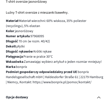
T-shirt oversize jasnoróżowy
Luźny T-shirt oversize z mieszanki bawełny.
Materiał
Materiał wierzchni: 60% wiskoza, 35% poliester
(recyclingu), 5% elastan
Kolor
jasnoróżowy
Numer artykułu
97968095
Długość
70 cm (w rozm. 40/42)
Dekolt
płytki
Długość rękawów
Krótki rękaw
Pielęgnacja
Pranie w pralce 30°C
Wskazówka
Zamawiając wybierz artykuł o jeden rozmiar mniejszy!
Marka
bonprix
Podmiot gospodarczy odpowiedzialny przed UE
bonprix
Handelsgesellschaft mbH | Haldesdorfer Straße 61 | 22179 Hamburg
| Niemcy, Kontakt: https://www.bonprix.pl/pomoc/kontakt/
Opcje dostawy