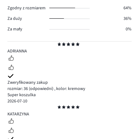
0.
Zgodny z rozmiarem
64%
Za duży
36%
Za mały
0%
Ocena
5
ADRIANNA
Zweryfikowany zakup
rozmiar: 36
(odpowiedni)
,
kolor: kremowy
Super koszulka
2026-07-10
Ocena
5
KATARZYNA