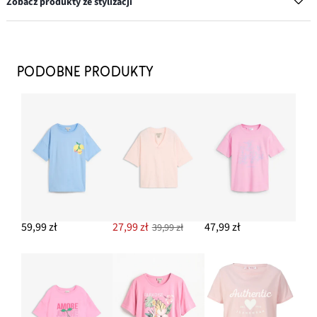
Zobacz produkty ze stylizacji
Czapka z daszkiem z haftem
49,99 zł
PODOBNE PRODUKTY
DODAJ DO KOSZYKA
Dżinsy loose, prosta nogawka
129,99 zł
DODAJ DO KOSZYKA
Sneakersy w stylu retro
114,99 zł
59,99 zł
27,99 zł
47,99 zł
39,99 zł
DODAJ DO KOSZYKA
Torebka z wieloma kieszonkami
99,99 zł
DODAJ DO KOSZYKA