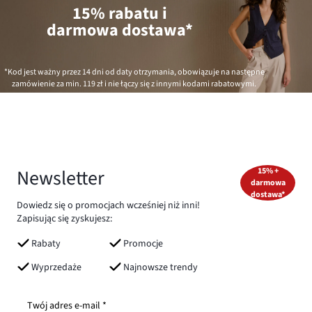
15% rabatu i
darmowa dostawa*
*Kod jest ważny przez 14 dni od daty otrzymania, obowiązuje na następne
zamówienie za min.
119 zł
i nie łączy się z innymi kodami rabatowymi.
Newsletter
15% +
darmowa
dostawa*
Dowiedz się o promocjach wcześniej niż inni!
Zapisując się zyskujesz:
Rabaty
Promocje
Wyprzedaże
Najnowsze trendy
Twój adres e-mail *