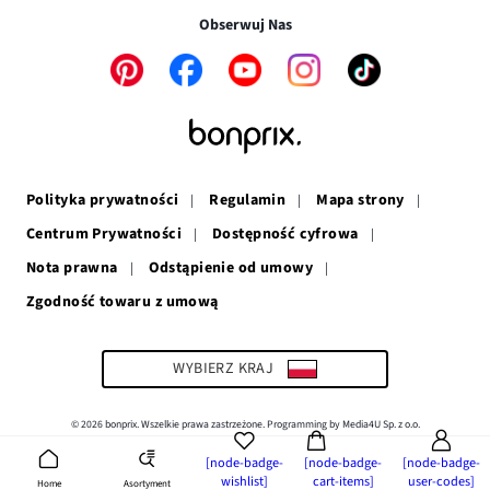
w
nowym
oknie
Obserwuj Nas
nowym
oknie
oknie
Link
Link
Link
Link
Link
otwiera
otwiera
otwiera
otwiera
otwiera
się
się
się
się
się
w
w
w
w
w
nowym
nowym
nowym
nowym
nowym
oknie
oknie
oknie
oknie
oknie
Polityka prywatności
Regulamin
Mapa strony
Centrum Prywatności
Dostępność cyfrowa
Nota prawna
Odstąpienie od umowy
Zgodność towaru z umową
Link
otwiera
się
w
WYBIERZ KRAJ
nowym
oknie
© 2026 bonprix. Wszelkie prawa zastrzeżone. Programming by Media4U Sp. z o.o.
[node-badge-
[node-badge-
[node-badge-
wishlist]
cart-items]
user-codes]
Asortyment
Home