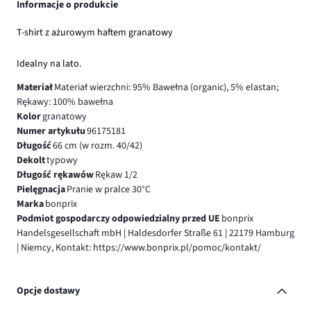
Informacje o produkcie
T-shirt z ażurowym haftem granatowy
Idealny na lato.
Materiał
Materiał wierzchni: 95% Bawełna (organic), 5% elastan;
Rękawy: 100% bawełna
Kolor
granatowy
Numer artykułu
96175181
Długość
66 cm (w rozm. 40/42)
Dekolt
typowy
Długość rękawów
Rękaw 1/2
Pielęgnacja
Pranie w pralce 30°C
Marka
bonprix
Podmiot gospodarczy odpowiedzialny przed UE
bonprix
Handelsgesellschaft mbH | Haldesdorfer Straße 61 | 22179 Hamburg
| Niemcy, Kontakt: https://www.bonprix.pl/pomoc/kontakt/
Opcje dostawy