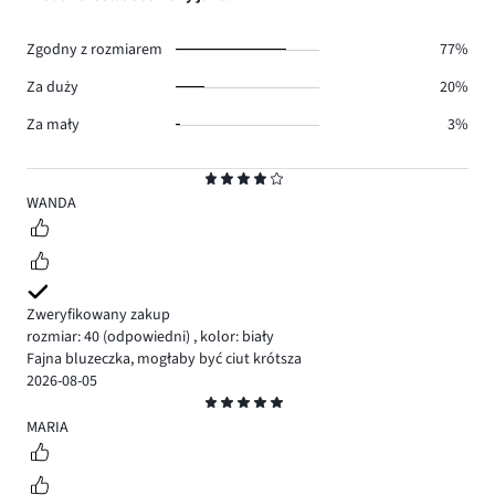
1.
głosów
1.
Zgodny z rozmiarem
77%
Za duży
20%
Za mały
3%
Ocena
4
WANDA
Zweryfikowany zakup
rozmiar: 40
(odpowiedni)
,
kolor: biały
Fajna bluzeczka, mogłaby być ciut krótsza
2026-08-05
Ocena
5
MARIA