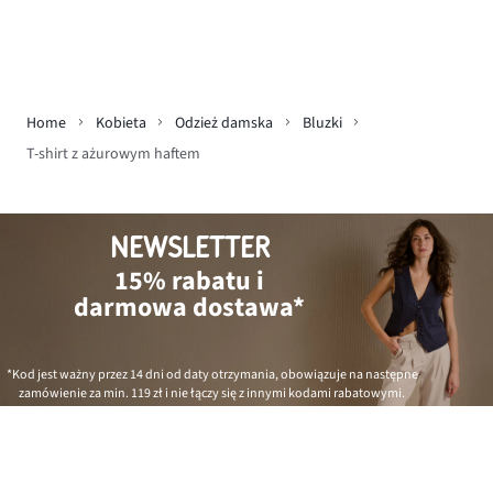
Home
Kobieta
Odzież damska
Bluzki
T-shirt z ażurowym haftem
NEWSLETTER
15% rabatu i
darmowa dostawa*
*Kod jest ważny przez 14 dni od daty otrzymania, obowiązuje na następne
zamówienie za min.
119 zł
i nie łączy się z innymi kodami rabatowymi.