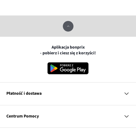
Aplikacja bonprix
- pobierz i ciesz się z korzyści!
Płatność i dostawa
MasterCard
Centrum Pomocy
Płatność online (PayU)
VISA
BLIK
Pytania i odpowiedzi
Google pay