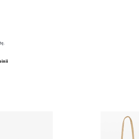
tę.
pinii