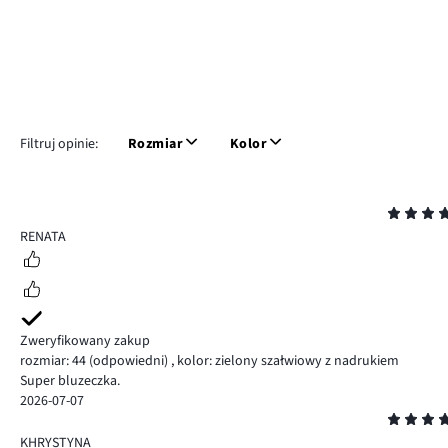
Filtruj opinie:
Rozmiar
Kolor
Ocena
5
RENATA
Zweryfikowany zakup
rozmiar: 44
(odpowiedni)
,
kolor: zielony szałwiowy z nadrukiem
Super bluzeczka.
2026-07-07
Ocena
5
KHRYSTYNA