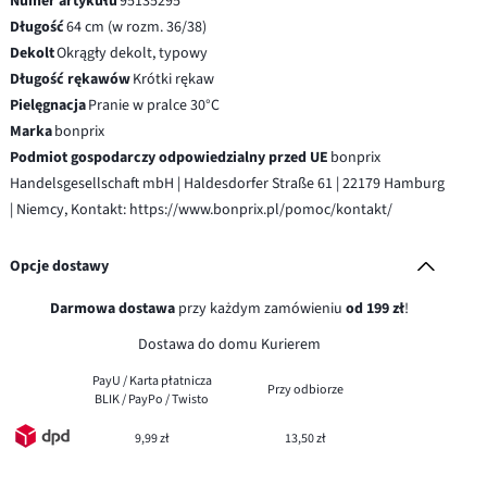
Numer artykułu
95135295
Długość
64 cm (w rozm. 36/38)
Dekolt
Okrągły dekolt, typowy
Długość rękawów
Krótki rękaw
Pielęgnacja
Pranie w pralce 30°C
Marka
bonprix
Podmiot gospodarczy odpowiedzialny przed UE
bonprix
Handelsgesellschaft mbH | Haldesdorfer Straße 61 | 22179 Hamburg
| Niemcy, Kontakt: https://www.bonprix.pl/pomoc/kontakt/
Opcje dostawy
Darmowa dostawa
przy każdym zamówieniu
od 199 zł
!
Dostawa do domu Kurierem
PayU / Karta płatnicza
Przy odbiorze
BLIK / PayPo / Twisto
9,99 zł
13,50 zł