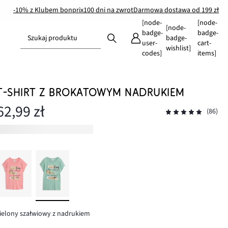
-10% z Klubem bonprix
100 dni na zwrot
Darmowa dostawa od 199 zł
[node-
[node-
[node-
badge-
badge-
Szukaj produktu
badge-
user-
cart-
wishlist]
codes]
items]
T-SHIRT Z BROKATOWYM NADRUKIEM
62,99 zł
(86)
ielony szałwiowy z nadrukiem