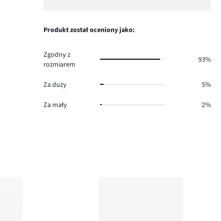
3.
głosów
ilość
1,
0.
głosów
ilość
1.
głosów
Produkt został oceniony jako:
3.
Zgodny z
93%
rozmiarem
Za duży
5%
Za mały
2%