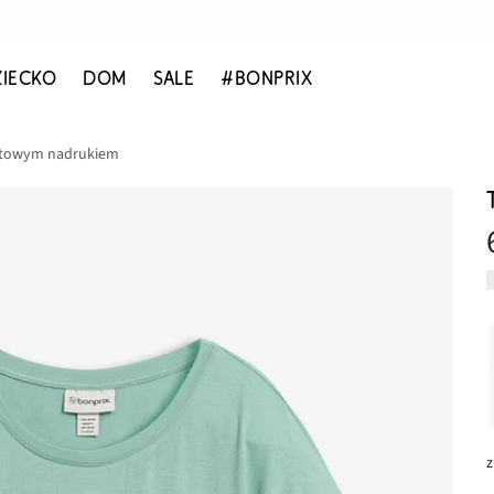
ZIECKO
DOM
SALE
#BONPRIX
katowym nadrukiem
z