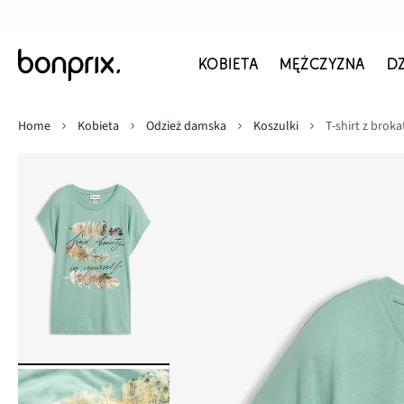
KOBIETA
MĘŻCZYZNA
D
Home
Kobieta
Odzież damska
Koszulki
T-shirt z bro