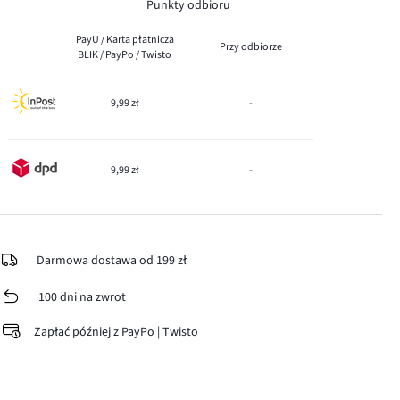
Punkty odbioru
PayU / Karta płatnicza
Przy odbiorze
BLIK / PayPo / Twisto
9,99 zł
-
9,99 zł
-
Darmowa dostawa od 199 zł
100 dni na zwrot
Zapłać później z PayPo | Twisto