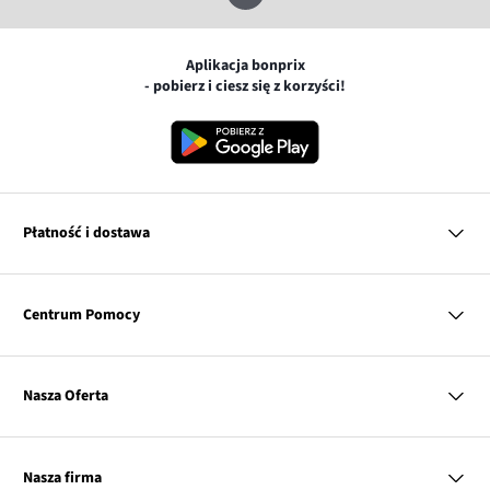
Aplikacja bonprix
- pobierz i ciesz się z korzyści!
Płatność i dostawa
MasterCard
Centrum Pomocy
Płatność online (PayU)
VISA
BLIK
Pytania i odpowiedzi
Google pay
Dostawa i płatność
Nasza Oferta
Zwroty i reklamacje
Apple pay
Pierwszy darmowy zwrot
PayPo
Kobieta
Tabele rozmiarów
Twisto
Mężczyzna
Klub bonprix
Nasza firma
Discover