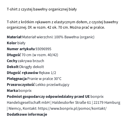
T-shirt z czystej bawełny organicznej biały
T-shirt z krótkim rękawem z elastycznym dołem, z czystej bawełny
organicznej. Dł. w rozm. 42 ok. 70 cm. Można prać w pralce.
Materiał
Materiał wierzchni: 100% Bawełna (organic)
Kolor
biały
Numer artykułu
93096995
Długość
70 cm (w rozm. 40/42)
Cechy
zakrywa brzuch
Dekolt
Okrągły dekolt
Długość rękawów
Rękaw 1/2
Pielęgnacja
Pranie w pralce 30°C
Przezroczystość
Lekko prześwitujący
Marka
bonprix
Podmiot gospodarczy odpowiedzialny przed UE
bonprix
Handelsgesellschaft mbH | Haldesdorfer Straße 61 | 22179 Hamburg
| Niemcy, Kontakt: https://www.bonprix.pl/pomoc/kontakt/
Dodatkowe informacje