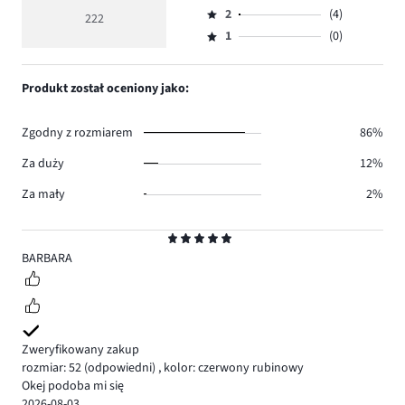
Ocena
głosów
ocena
ilość
2
(4)
3,
222
Ocena
188.
5
głosów
ilość
1
(0)
2,
Ocena
18.
głosów
ilość
1,
12.
głosów
ilość
Produkt został oceniony jako:
4.
głosów
0.
Zgodny z rozmiarem
86%
Za duży
12%
Za mały
2%
Ocena
5
BARBARA
Zweryfikowany zakup
rozmiar: 52
(odpowiedni)
,
kolor: czerwony rubinowy
Okej podoba mi się
2026-08-03