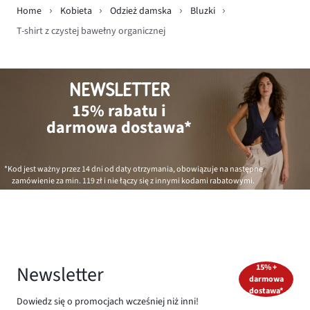
Home
Kobieta
Odzież damska
Bluzki
T-shirt z czystej bawełny organicznej
NEWSLETTER
15% rabatu i
darmowa dostawa*
*Kod jest ważny przez 14 dni od daty otrzymania, obowiązuje na następne
zamówienie za min.
119 zł
i nie łączy się z innymi kodami rabatowymi.
Newsletter
15% +
darmowa
dostawa*
Dowiedz się o promocjach wcześniej niż inni!