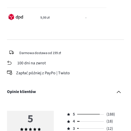
9,99 zł
-
Darmowa dostawa od 199 zł
100 dni na zwrot
Zapłać później z PayPo | Twisto
Opinie klientów
5
5
(188)
Ocena
4
(18)
5,
Ocena
ilość
3
(12)
Średnia
4,