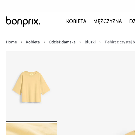
KOBIETA
MĘŻCZYZNA
D
Home
Kobieta
Odzież damska
Bluzki
T-shirt z czystej