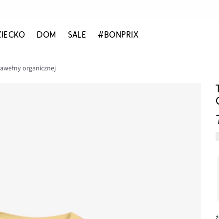
ZIECKO
DOM
SALE
#BONPRIX
 bawełny organicznej
ż