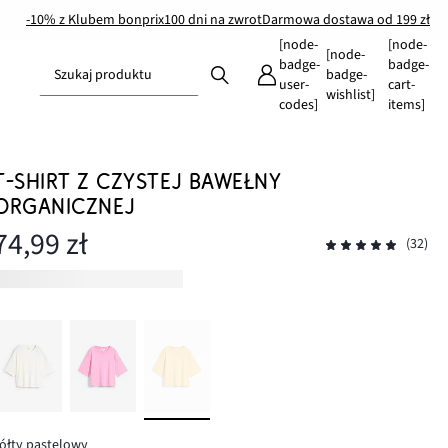
-10% z Klubem bonprix
100 dni na zwrot
Darmowa dostawa od 199 zł
[node-
[node-
[node-
badge-
badge-
Szukaj produktu
badge-
user-
cart-
wishlist]
codes]
items]
T-SHIRT Z CZYSTEJ BAWEŁNY
ORGANICZNEJ
74,99 zł
(32)
ółty pastelowy