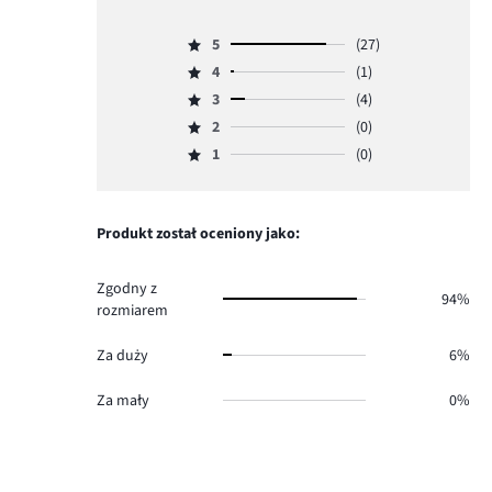
5
5
(27)
Ocena
4
(1)
5,
Ocena
ilość
3
(4)
4,
Ocena
głosów
ilość
2
(0)
3,
Ocena
27.
głosów
ilość
1
(0)
2,
Ocena
1.
głosów
ilość
1,
4.
głosów
ilość
0.
głosów
Produkt został oceniony jako:
0.
Zgodny z
94%
rozmiarem
Za duży
6%
Za mały
0%