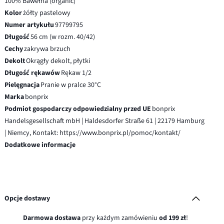
100% Bawełna (organic)
Kolor
żółty pastelowy
Numer artykułu
97799795
Długość
56 cm (w rozm. 40/42)
Cechy
zakrywa brzuch
Dekolt
Okrągły dekolt, płytki
Długość rękawów
Rękaw 1/2
Pielęgnacja
Pranie w pralce 30°C
Marka
bonprix
Podmiot gospodarczy odpowiedzialny przed UE
bonprix
Handelsgesellschaft mbH | Haldesdorfer Straße 61 | 22179 Hamburg
| Niemcy, Kontakt: https://www.bonprix.pl/pomoc/kontakt/
Dodatkowe informacje
Opcje dostawy
Darmowa dostawa
przy każdym zamówieniu
od 199 zł
!