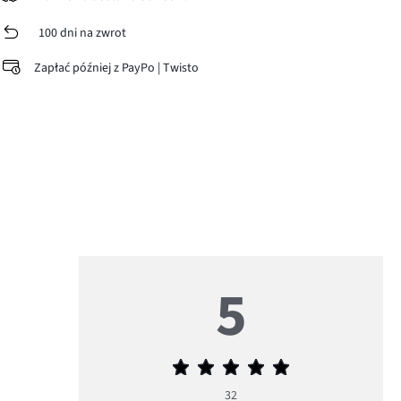
100 dni na zwrot
Zapłać później z PayPo | Twisto
5
Średnia
ocena
32