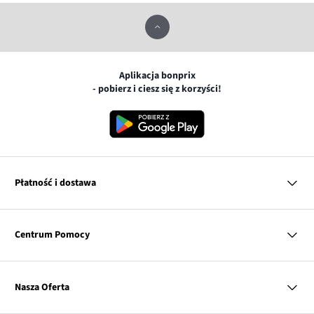
Aplikacja bonprix
- pobierz i ciesz się z korzyści!
Płatność i dostawa
MasterCard
Centrum Pomocy
Płatność online (PayU)
VISA
BLIK
Pytania i odpowiedzi
Google pay
Dostawa i płatność
Nasza Oferta
Zwroty i reklamacje
Apple pay
Pierwszy darmowy zwrot
PayPo