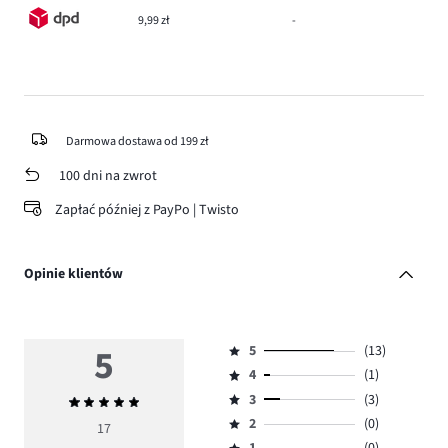
9,99 zł
-
Darmowa dostawa od 199 zł
100 dni na zwrot
Zapłać później z PayPo | Twisto
Opinie klientów
5
5
(13)
Ocena
4
(1)
5,
Ocena
ilość
3
(3)
Średnia
4,
Ocena
głosów
ocena
ilość
2
(0)
3,
17
Ocena
13.
5
głosów