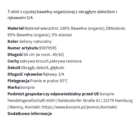
T-shirt z czystej bawełny organicznej z okrągłym dekoltem i
rękawami 3/4.
Materiał
Materiał wierzchni: 100% Bawełna (organic); Obłożenie:
95% Bawełna (organic), 5% elastan
Kolor
zielony naturalny
Numer artykułu
95979595
Długość
66 cm (w rozm. 40/42)
Cechy
zakrywa brzuch,zakrywa ramiona
Dekolt
Okrągły dekolt, głęboki
Długość rękawów
Rękawy 3/4
Pielęgnacja
Pranie w pralce 30°C
Marka
bonprix
Podmiot gospodarczy odpowiedzialny przed UE
bonprix
Handelsgesellschaft mbH | Haldesdorfer Straße 61 | 22179 Hamburg
| Niemcy, Kontakt: https://www.bonprix.pl/pomoc/kontakt/
Dodatkowe informacje