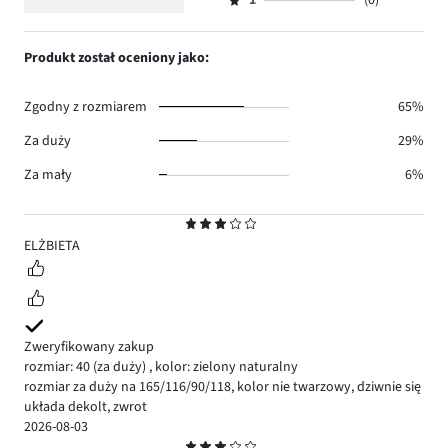
ilość
1
(0)
2,
Ocena
1.
głosów
ilość
1,
3.
głosów
ilość
Produkt został oceniony jako:
0.
głosów
0.
Zgodny z rozmiarem
65%
Za duży
29%
Za mały
6%
Ocena
3
ELŻBIETA
Zweryfikowany zakup
rozmiar: 40
(za duży)
,
kolor: zielony naturalny
rozmiar za duży na 165/116/90/118, kolor nie twarzowy, dziwnie się
układa dekolt, zwrot
2026-08-03
Ocena