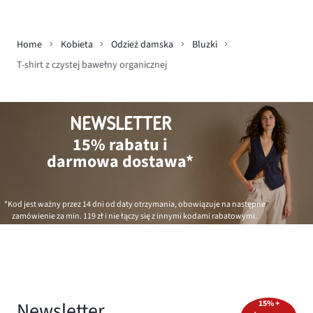
Home
Kobieta
Odzież damska
Bluzki
T-shirt z czystej bawełny organicznej
NEWSLETTER
15% rabatu i
darmowa dostawa*
*Kod jest ważny przez 14 dni od daty otrzymania, obowiązuje na następne
zamówienie za min.
119 zł
i nie łączy się z innymi kodami rabatowymi.
Newsletter
15% +