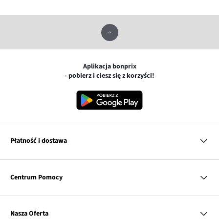
Aplikacja bonprix
- pobierz i ciesz się z korzyści!
Płatność i dostawa
MasterCard
Centrum Pomocy
Płatność online (PayU)
VISA
BLIK
Pytania i odpowiedzi
Google pay
Dostawa i płatność
Nasza Oferta