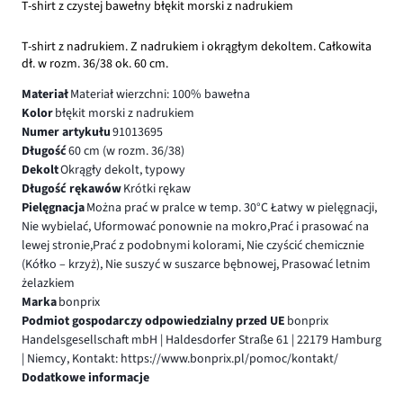
T-shirt z czystej bawełny błękit morski z nadrukiem
T-shirt z nadrukiem. Z nadrukiem i okrągłym dekoltem. Całkowita
dł. w rozm. 36/38 ok. 60 cm.
Materiał
Materiał wierzchni: 100% bawełna
Kolor
błękit morski z nadrukiem
Numer artykułu
91013695
Długość
60 cm (w rozm. 36/38)
Dekolt
Okrągły dekolt, typowy
Długość rękawów
Krótki rękaw
Pielęgnacja
Można prać w pralce w temp. 30°C Łatwy w pielęgnacji,
Nie wybielać, Uformować ponownie na mokro,Prać i prasować na
lewej stronie,Prać z podobnymi kolorami, Nie czyścić chemicznie
(Kółko – krzyż), Nie suszyć w suszarce bębnowej, Prasować letnim
żelazkiem
Marka
bonprix
Podmiot gospodarczy odpowiedzialny przed UE
bonprix
Handelsgesellschaft mbH | Haldesdorfer Straße 61 | 22179 Hamburg
| Niemcy, Kontakt: https://www.bonprix.pl/pomoc/kontakt/
Dodatkowe informacje