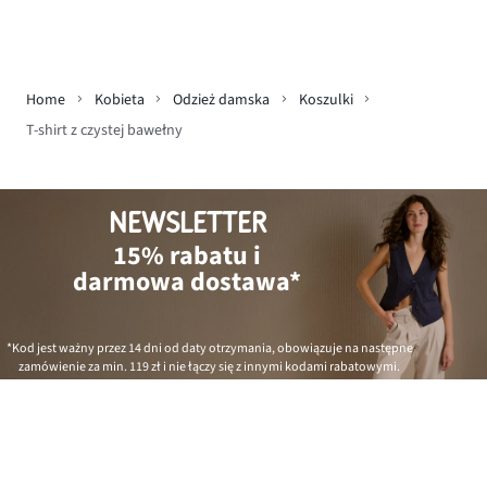
Home
Kobieta
Odzież damska
Koszulki
T-shirt z czystej bawełny
NEWSLETTER
15% rabatu i
darmowa dostawa*
*Kod jest ważny przez 14 dni od daty otrzymania, obowiązuje na następne
zamówienie za min.
119 zł
i nie łączy się z innymi kodami rabatowymi.