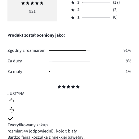
ilość
3
(17)
Średnia
4,
Ocena
głosów
ocena
ilość
2
(2)
3,
921
Ocena
842.
5
głosów
ilość
1
(0)
2,
Ocena
60.
głosów
ilość
1,
17.
głosów
ilość
Produkt został oceniony jako:
2.
głosów
0.
Zgodny z rozmiarem
91%
Za duży
8%
Za mały
1%
Ocena
5
JUSTYNA
Zweryfikowany zakup
rozmiar: 44
(odpowiedni)
,
kolor: biały
Bardzo fajna koszulka z miękkiej bawełny.