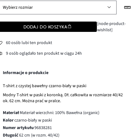
Wybierz rozmiar
[node-product-
DODAJ DO KOSZYKA
wishlist]
60 osób lubi ten produkt
9 osób oglądało ten produkt w ciągu 24h
Informacje o produkcie
T-shirt z czystej bawełny czarno-biały w paski
Modny T-shirt w paski z koronką. Dł. całkowita w rozmiarze 40/42
ok. 62 cm. Można prać w pralce.
Materiał
Materiał wierzchni: 100% Bawełna (organic)
Kolor
czarno-biały w paski
Numer artykułu
96838281
Długość
62 cm (w rozm. 40/42)