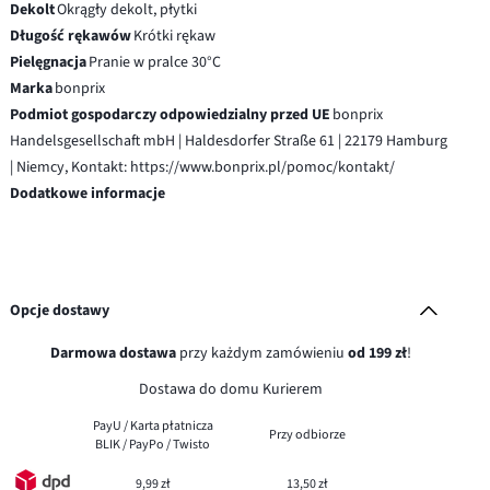
Dekolt
Okrągły dekolt, płytki
Długość rękawów
Krótki rękaw
Pielęgnacja
Pranie w pralce 30°C
Marka
bonprix
Podmiot gospodarczy odpowiedzialny przed UE
bonprix
Handelsgesellschaft mbH | Haldesdorfer Straße 61 | 22179 Hamburg
| Niemcy, Kontakt: https://www.bonprix.pl/pomoc/kontakt/
Dodatkowe informacje
Opcje dostawy
Darmowa dostawa
przy każdym zamówieniu
od 199 zł
!
Dostawa do domu Kurierem
PayU / Karta płatnicza
Przy odbiorze
BLIK / PayPo / Twisto
9,99 zł
13,50 zł