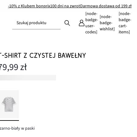
-10% z Klubem bonprix
100 dni na zwrot
Darmowa dostawa od 199 zł
[node-
[node-
[node-
badge-
badge-
Szukaj produktu
badge-
user-
cart-
wishlist]
codes]
items]
T-SHIRT Z CZYSTEJ BAWEŁNY
79,99 zł
zarno-biały w paski