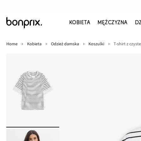
KOBIETA
MĘŻCZYZNA
D
Home
Kobieta
Odzież damska
Koszulki
T-shirt z czyst