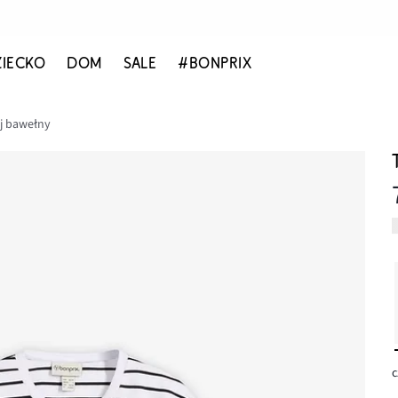
ZIECKO
DOM
SALE
#BONPRIX
ej bawełny
c