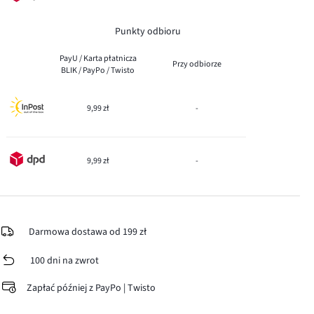
Punkty odbioru
PayU / Karta płatnicza
Przy odbiorze
BLIK / PayPo / Twisto
9,99 zł
-
9,99 zł
-
Darmowa dostawa od 199 zł
100 dni na zwrot
Zapłać później z PayPo | Twisto