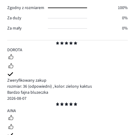
0.
Zgodny z rozmiarem
100%
Za duży
0%
Za mały
0%
Ocena
5
DOROTA
Zweryfikowany zakup
rozmiar: 36
(odpowiedni)
,
kolor: zielony kaktus
Bardzo fajna bluzeczka
2026-08-07
Ocena
5
AINA