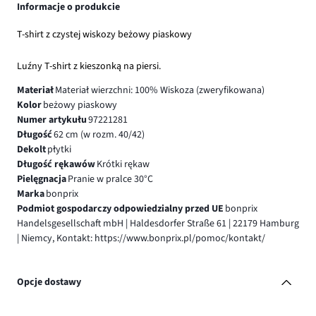
Informacje o produkcie
T-shirt z czystej wiskozy beżowy piaskowy
Luźny T-shirt z kieszonką na piersi.
Materiał
Materiał wierzchni: 100% Wiskoza (zweryfikowana)
Kolor
beżowy piaskowy
Numer artykułu
97221281
Długość
62 cm (w rozm. 40/42)
Dekolt
płytki
Długość rękawów
Krótki rękaw
Pielęgnacja
Pranie w pralce 30°C
Marka
bonprix
Podmiot gospodarczy odpowiedzialny przed UE
bonprix
Handelsgesellschaft mbH | Haldesdorfer Straße 61 | 22179 Hamburg
| Niemcy, Kontakt: https://www.bonprix.pl/pomoc/kontakt/
Opcje dostawy