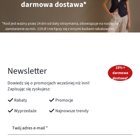
darmowa dostawa*
*Kod jest ważny przez 14 dni od daty otrzymania, obowiązuje na następne
zamówienie za min.
119 zł
i nie łączy się z innymi kodami rabatowymi.
Newsletter
15% +
darmowa
dostawa*
Dowiedz się o promocjach wcześniej niż inni!
Zapisując się zyskujesz:
Rabaty
Promocje
Wyprzedaże
Najnowsze trendy
Twój adres e-mail *