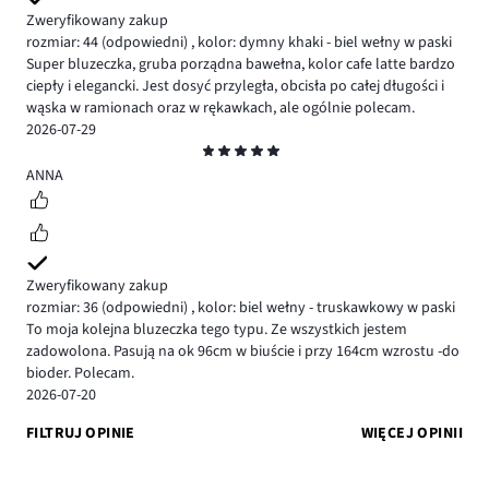
Zweryfikowany zakup
rozmiar: 44
(odpowiedni)
,
kolor: dymny khaki - biel wełny w paski
Super bluzeczka, gruba porządna bawełna, kolor cafe latte bardzo
ciepły i elegancki. Jest dosyć przyległa, obcisła po całej długości i
wąska w ramionach oraz w rękawkach, ale ogólnie polecam.
2026-07-29
Ocena
5
ANNA
Zweryfikowany zakup
rozmiar: 36
(odpowiedni)
,
kolor: biel wełny - truskawkowy w paski
To moja kolejna bluzeczka tego typu. Ze wszystkich jestem
zadowolona. Pasują na ok 96cm w biuście i przy 164cm wzrostu -do
bioder. Polecam.
2026-07-20
FILTRUJ OPINIE
WIĘCEJ OPINII