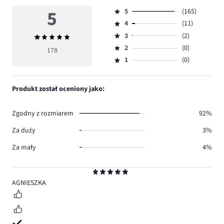
5
5
(165)
Ocena
4
(11)
5,
Ocena
ilość
3
(2)
Średnia
4,
Ocena
głosów
ocena
ilość
2
(0)
3,
178
Ocena
165.
5
głosów
ilość
1
(0)
2,
Ocena
11.
głosów
ilość
1,
2.
głosów
ilość
Produkt został oceniony jako:
0.
głosów
0.
Zgodny z rozmiarem
92%
Za duży
3%
Za mały
4%
Ocena
5
AGNIESZKA