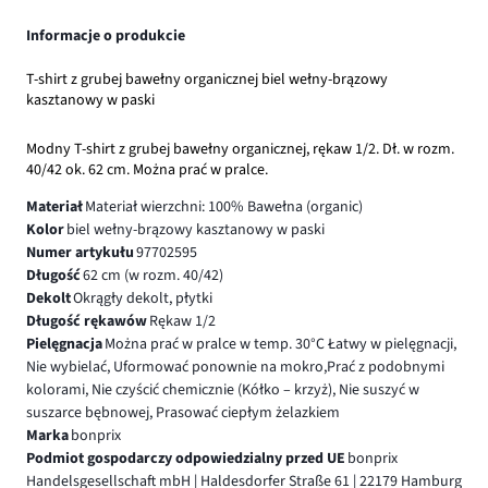
Informacje o produkcie
T-shirt z grubej bawełny organicznej biel wełny-brązowy
kasztanowy w paski
Modny T-shirt z grubej bawełny organicznej, rękaw 1/2. Dł. w rozm.
40/42 ok. 62 cm. Można prać w pralce.
Materiał
Materiał wierzchni: 100% Bawełna (organic)
Kolor
biel wełny-brązowy kasztanowy w paski
Numer artykułu
97702595
Długość
62 cm (w rozm. 40/42)
Dekolt
Okrągły dekolt, płytki
Długość rękawów
Rękaw 1/2
Pielęgnacja
Można prać w pralce w temp. 30°C Łatwy w pielęgnacji,
Nie wybielać, Uformować ponownie na mokro,Prać z podobnymi
kolorami, Nie czyścić chemicznie (Kółko – krzyż), Nie suszyć w
suszarce bębnowej, Prasować ciepłym żelazkiem
Marka
bonprix
Podmiot gospodarczy odpowiedzialny przed UE
bonprix
Handelsgesellschaft mbH | Haldesdorfer Straße 61 | 22179 Hamburg