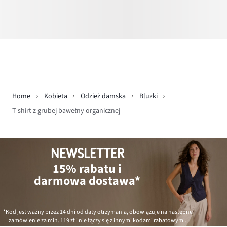
Home
Kobieta
Odzież damska
Bluzki
T-shirt z grubej bawełny organicznej
NEWSLETTER
15% rabatu i
darmowa dostawa*
*Kod jest ważny przez 14 dni od daty otrzymania, obowiązuje na następne
zamówienie za min.
119 zł
i nie łączy się z innymi kodami rabatowymi.