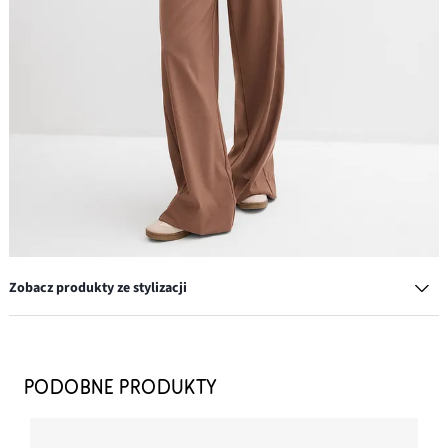
Zobacz produkty ze stylizacji
Sneakersy w stylu retro
109,99 zł
PODOBNE PRODUKTY
DODAJ DO KOSZYKA