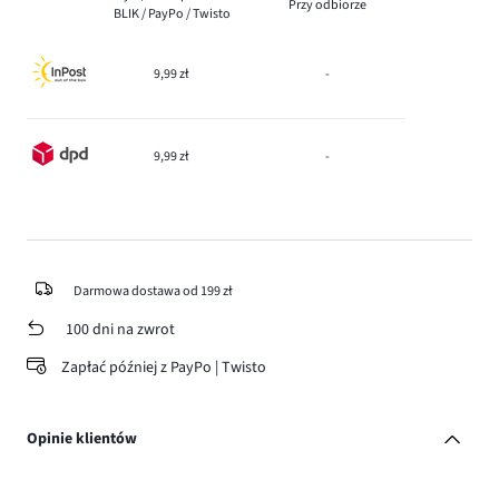
Przy odbiorze
BLIK / PayPo / Twisto
9,99 zł
-
9,99 zł
-
Darmowa dostawa od 199 zł
100 dni na zwrot
Zapłać później z PayPo | Twisto
Opinie klientów