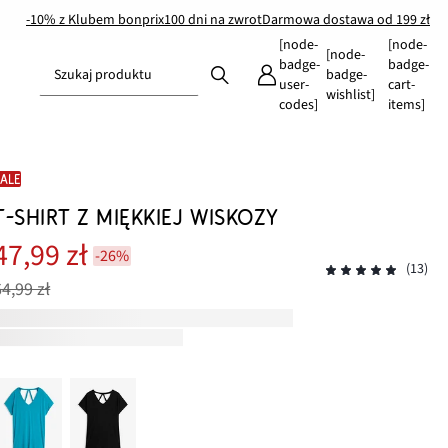
-10% z Klubem bonprix
100 dni na zwrot
Darmowa dostawa od 199 zł
[node-
[node-
[node-
badge-
badge-
Szukaj produktu
badge-
user-
cart-
wishlist]
codes]
items]
SALE
T-SHIRT Z MIĘKKIEJ WISKOZY
47,99 zł
-26%
(13)
64,99 zł