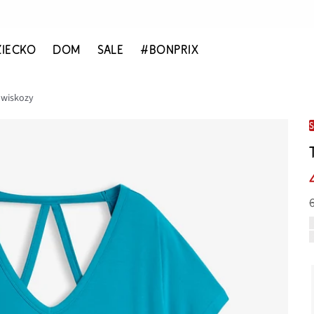
ZIECKO
DOM
SALE
#BONPRIX
j wiskozy