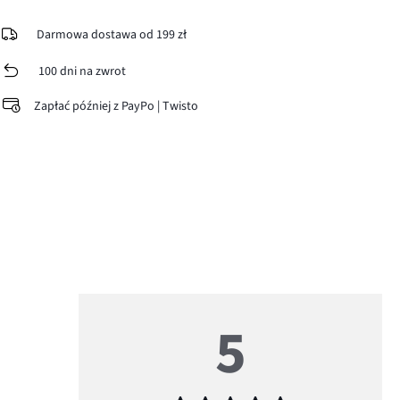
Darmowa dostawa od 199 zł
100 dni na zwrot
Zapłać później z PayPo | Twisto
5