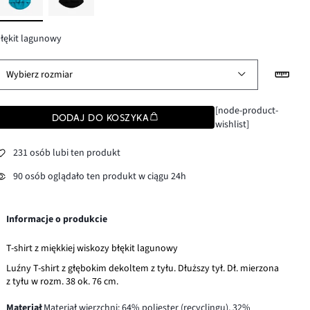
łękit lagunowy
Wybierz rozmiar
[node-product-
DODAJ DO KOSZYKA
wishlist]
231 osób lubi ten produkt
90 osób oglądało ten produkt w ciągu 24h
Informacje o produkcie
T-shirt z miękkiej wiskozy błękit lagunowy
Luźny T-shirt z głębokim dekoltem z tyłu. Dłuższy tył. Dł. mierzona
z tyłu w rozm. 38 ok. 76 cm.
Materiał
Materiał wierzchni: 64% poliester (recyclingu), 32%