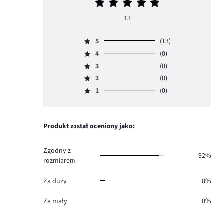
Średnia
ocena
13
5
5
(13)
Ocena
4
(0)
5,
Ocena
ilość
3
(0)
4,
Ocena
głosów
ilość
2
(0)
3,
Ocena
13.
głosów
ilość
1
(0)
2,
Ocena
0.
głosów
ilość
1,
0.
głosów
ilość
0.
głosów
Produkt został oceniony jako:
0.
Zgodny z
92%
rozmiarem
Za duży
8%
Za mały
0%