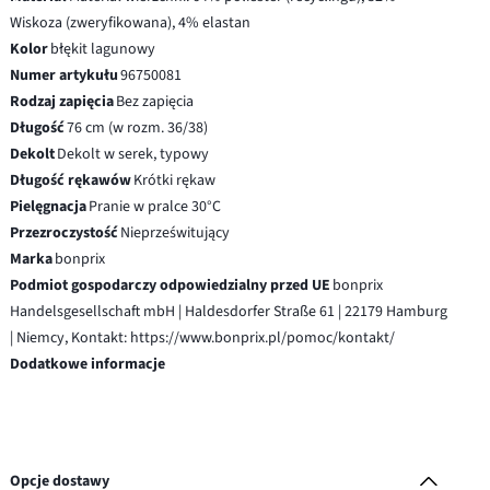
Wiskoza (zweryfikowana), 4% elastan
Kolor
błękit lagunowy
Numer artykułu
96750081
Rodzaj zapięcia
Bez zapięcia
Długość
76 cm (w rozm. 36/38)
Dekolt
Dekolt w serek, typowy
Długość rękawów
Krótki rękaw
Pielęgnacja
Pranie w pralce 30°C
Przezroczystość
Nieprześwitujący
Marka
bonprix
Podmiot gospodarczy odpowiedzialny przed UE
bonprix
Handelsgesellschaft mbH | Haldesdorfer Straße 61 | 22179 Hamburg
| Niemcy, Kontakt: https://www.bonprix.pl/pomoc/kontakt/
Dodatkowe informacje
Opcje dostawy