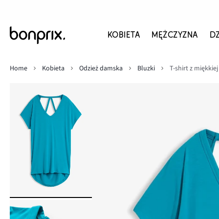
KOBIETA
MĘŻCZYZNA
D
Home
Kobieta
Odzież damska
Bluzki
T-shirt z miękkie