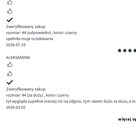
Zweryfikowany zakup
rozmiar: 44
(odpowiedni)
,
kolor: czarny
spełniła moje oczekiwania
2026-07-19
Ocena
5
ALEKSANDRA
Zweryfikowany zakup
rozmiar: 44
(za duży)
,
kolor: czarny
tył wygląda zupełnie inaczej niż na zdjęciu, tym razem dużo za duża, a 
2026-03-02
więcej o