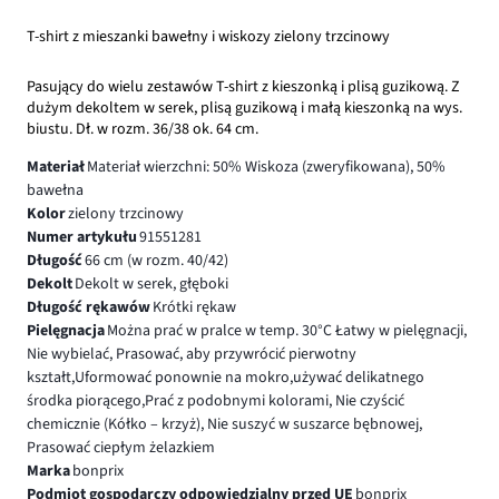
T-shirt z mieszanki bawełny i wiskozy zielony trzcinowy
Pasujący do wielu zestawów T-shirt z kieszonką i plisą guzikową. Z
dużym dekoltem w serek, plisą guzikową i małą kieszonką na wys.
biustu. Dł. w rozm. 36/38 ok. 64 cm.
Materiał
Materiał wierzchni: 50% Wiskoza (zweryfikowana), 50%
bawełna
Kolor
zielony trzcinowy
Numer artykułu
91551281
Długość
66 cm (w rozm. 40/42)
Dekolt
Dekolt w serek, głęboki
Długość rękawów
Krótki rękaw
Pielęgnacja
Można prać w pralce w temp. 30°C Łatwy w pielęgnacji,
Nie wybielać, Prasować, aby przywrócić pierwotny
kształt,Uformować ponownie na mokro,używać delikatnego
środka piorącego,Prać z podobnymi kolorami, Nie czyścić
chemicznie (Kółko – krzyż), Nie suszyć w suszarce bębnowej,
Prasować ciepłym żelazkiem
Marka
bonprix
Podmiot gospodarczy odpowiedzialny przed UE
bonprix