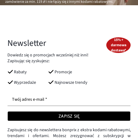
zamówienie za min.
119 zł
i nie łączy się z innymi kodami rabatowymi.
Newsletter
15% +
darmowa
dostawa*
Dowiedz się o promocjach wcześniej niż inni!
Zapisując się zyskujesz:
Rabaty
Promocje
Wyprzedaże
Najnowsze trendy
Twój adres e-mail *
ZAPISZ SIĘ
Zapisujesz się do newslettera bonprix z ekstra kodami rabatowymi,
trendami i ofertami. Możesz zrezygnować z subskrypcji w