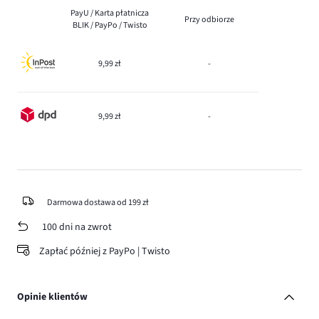
PayU / Karta płatnicza
Przy odbiorze
BLIK / PayPo / Twisto
9,99 zł
-
9,99 zł
-
Darmowa dostawa od 199 zł
100 dni na zwrot
Zapłać później z PayPo | Twisto
Opinie klientów