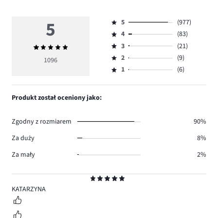
5
5
(977)
Ocena
4
(83)
5,
Ocena
ilość
3
(21)
Średnia
4,
Ocena
głosów
ocena
ilość
2
(9)
3,
1096
Ocena
977.
5
głosów
ilość
1
(6)
2,
Ocena
83.
głosów
ilość
1,
21.
głosów
ilość
Produkt został oceniony jako:
9.
głosów
6.
Zgodny z rozmiarem
90%
Za duży
8%
Za mały
2%
Ocena
5
KATARZYNA