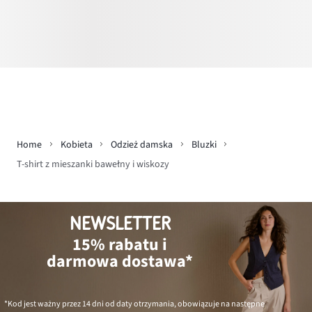
Home
Kobieta
Odzież damska
Bluzki
T-shirt z mieszanki bawełny i wiskozy
NEWSLETTER
15% rabatu i
darmowa dostawa*
*Kod jest ważny przez 14 dni od daty otrzymania, obowiązuje na następne