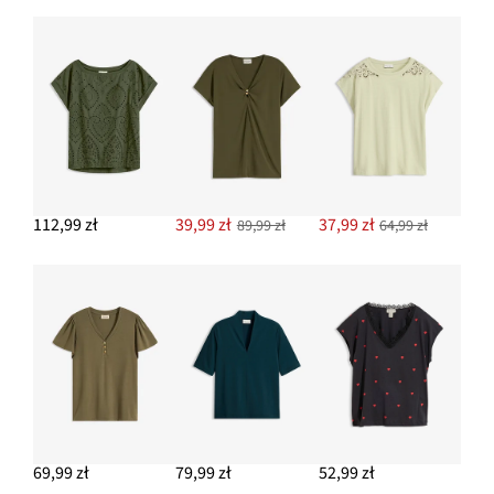
DODAJ DO KOSZYKA
Torba typu shopper z ozdobnym paskiem
79,99 zł
DODAJ DO KOSZYKA
Kolczyki kółka
64,99 zł
112,99 zł
39,99 zł
37,99 zł
89,99 zł
64,99 zł
DODAJ DO KOSZYKA
Czółenka z paskiem i wycięciami
64,99 zł
DODAJ DO KOSZYKA
69,99 zł
79,99 zł
52,99 zł