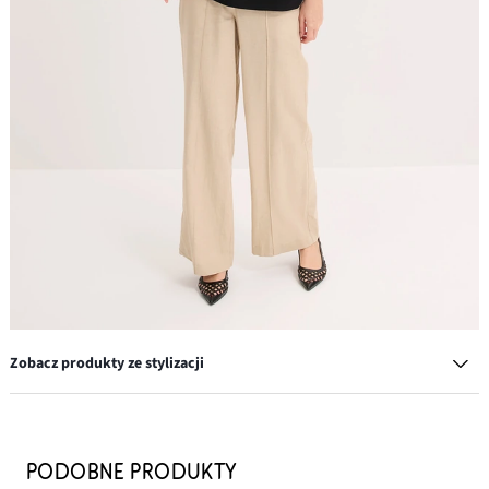
Zobacz produkty ze stylizacji
Spodnie palazzo z przewiewnej mieszanki lnu
144,99 zł
PODOBNE PRODUKTY