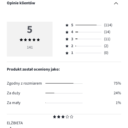
Opinie klientów
5
5
(114)
Ocena
4
(14)
5,
Ocena
ilość
3
(11)
Średnia
4,
Ocena
głosów
ocena
ilość
2
(2)
3,
141
Ocena
114.
5
głosów
ilość
1
(0)
2,
Ocena
14.
głosów
ilość
1,
11.
głosów
ilość
Produkt został oceniony jako:
2.
głosów
0.
Zgodny z rozmiarem
75%
Za duży
24%
Za mały
1%
Ocena
3
ELŻBIETA