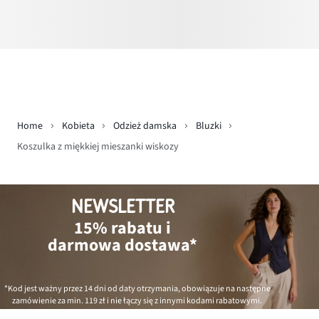
Home
Kobieta
Odzież damska
Bluzki
Koszulka z miękkiej mieszanki wiskozy
NEWSLETTER
15% rabatu i
darmowa dostawa*
*Kod jest ważny przez 14 dni od daty otrzymania, obowiązuje na następne
zamówienie za min.
119 zł
i nie łączy się z innymi kodami rabatowymi.