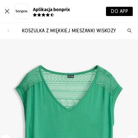
Aplikacja bonprix
DO APP
KOSZULKA Z MIĘKKIEJ MIESZANKI WISKOZY
Szu
pr