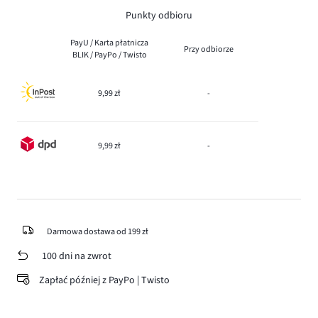
Punkty odbioru
PayU / Karta płatnicza
Przy odbiorze
BLIK / PayPo / Twisto
9,99 zł
-
9,99 zł
-
Darmowa dostawa od 199 zł
100 dni na zwrot
Zapłać później z PayPo | Twisto