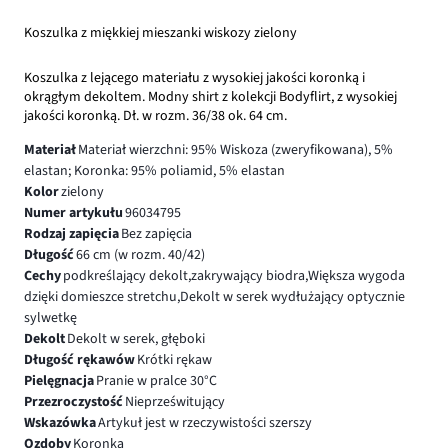
Koszulka z miękkiej mieszanki wiskozy zielony
Koszulka z lejącego materiału z wysokiej jakości koronką i
okrągłym dekoltem. Modny shirt z kolekcji Bodyflirt, z wysokiej
jakości koronką. Dł. w rozm. 36/38 ok. 64 cm.
Materiał
Materiał wierzchni: 95% Wiskoza (zweryfikowana), 5%
elastan; Koronka: 95% poliamid, 5% elastan
Kolor
zielony
Numer artykułu
96034795
Rodzaj zapięcia
Bez zapięcia
Długość
66 cm (w rozm. 40/42)
Cechy
podkreślający dekolt,zakrywający biodra,Większa wygoda
dzięki domieszce stretchu,Dekolt w serek wydłużający optycznie
sylwetkę
Dekolt
Dekolt w serek, głęboki
Długość rękawów
Krótki rękaw
Pielęgnacja
Pranie w pralce 30°C
Przezroczystość
Nieprześwitujący
Wskazówka
Artykuł jest w rzeczywistości szerszy
Ozdoby
Koronka