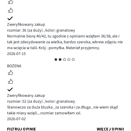
Zweryfikowany zakup
rozmiar: 36
(za duży)
,
kolor: granatowy
Normalnie biorę 40/42, tu zgodnie z opiniami wzięłam 36/38, ale i
tak jest zdecydowanie za wielka, bardzo szeroka, wbrew zdjęciu nie
ma wcięcia w talii. Krój - pomyłka. Materiał przyjemny.
2026-07-15
Ocena
2
BOŻENA
Zweryfikowany zakup
rozmiar: 52
(za duży)
,
kolor: granatowy
Stanowczo za duża bluzka , za szeroka i za długa , nie wiem skąd
takie miary wzięli....rozmiar zamowiłam xxl.
2026-07-02
FILTRUJ OPINIE
WIĘCEJ OPINII