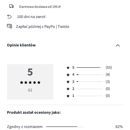
Darmowa dostawa od 199 zł
100 dni na zwrot
Zapłać później z PayPo | Twisto
Opinie klientów
5
5
(55)
Ocena
4
(4)
5,
Ocena
ilość
3
(3)
Średnia
4,
Ocena
głosów
ocena
ilość
2
(0)
3,
62
Ocena
55.
5
głosów
ilość
1
(0)
2,
Ocena
4.
głosów
ilość
1,
3.
głosów
ilość
Produkt został oceniony jako:
0.
głosów
0.
Zgodny z rozmiarem
82%