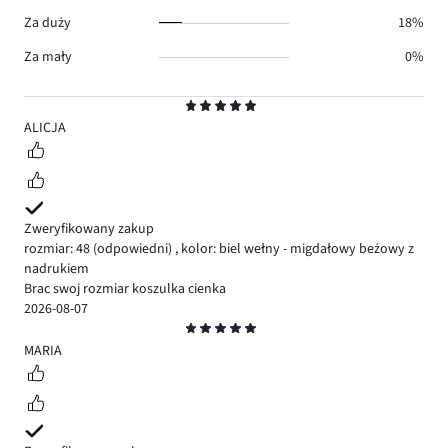
Za duży
18%
Za mały
0%
Ocena
5
ALICJA
Zweryfikowany zakup
rozmiar: 48
(odpowiedni)
,
kolor: biel wełny - migdałowy beżowy z
nadrukiem
Brac swoj rozmiar koszulka cienka
2026-08-07
Ocena
5
MARIA