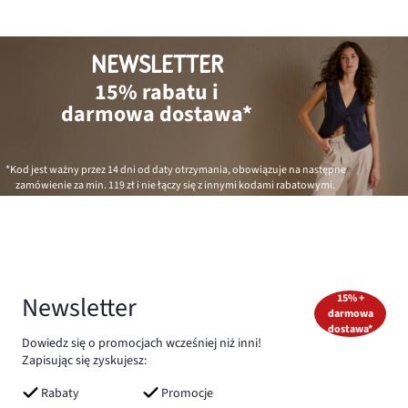
NEWSLETTER
15% rabatu i
darmowa dostawa*
*Kod jest ważny przez 14 dni od daty otrzymania, obowiązuje na następne
zamówienie za min.
119 zł
i nie łączy się z innymi kodami rabatowymi.
Newsletter
15% +
darmowa
dostawa*
Dowiedz się o promocjach wcześniej niż inni!
Zapisując się zyskujesz:
Rabaty
Promocje