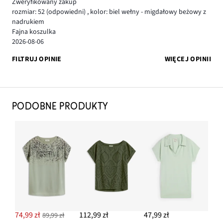
Zweryfikowany zakup
rozmiar: 52
(odpowiedni)
,
kolor: biel wełny - migdałowy beżowy z
nadrukiem
Fajna koszulka
2026-08-06
FILTRUJ OPINIE
WIĘCEJ OPINII
PODOBNE PRODUKTY
74,99 zł
112,99 zł
47,99 zł
89,99 zł