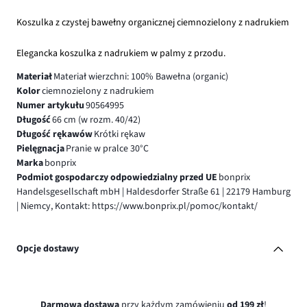
Koszulka z czystej bawełny organicznej ciemnozielony z nadrukiem
Elegancka koszulka z nadrukiem w palmy z przodu.
Materiał
Materiał wierzchni: 100% Bawełna (organic)
Kolor
ciemnozielony z nadrukiem
Numer artykułu
90564995
Długość
66 cm (w rozm. 40/42)
Długość rękawów
Krótki rękaw
Pielęgnacja
Pranie w pralce 30°C
Marka
bonprix
Podmiot gospodarczy odpowiedzialny przed UE
bonprix
Handelsgesellschaft mbH | Haldesdorfer Straße 61 | 22179 Hamburg
| Niemcy, Kontakt: https://www.bonprix.pl/pomoc/kontakt/
Opcje dostawy
Darmowa dostawa
przy każdym zamówieniu
od 199 zł
!