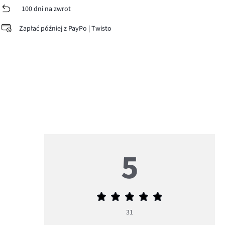
100 dni na zwrot
Zapłać później z PayPo | Twisto
5
Średnia
ocena
31
5