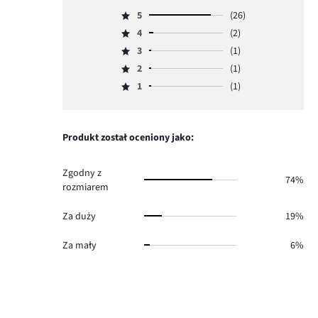
5
(26)
Ocena
4
(2)
5,
Ocena
ilość
3
(1)
4,
Ocena
głosów
ilość
2
(1)
3,
Ocena
26.
głosów
ilość
1
(1)
2,
Ocena
2.
głosów
ilość
1,
1.
głosów
ilość
1.
głosów
Produkt został oceniony jako:
1.
Zgodny z
74%
rozmiarem
Za duży
19%
Za mały
6%