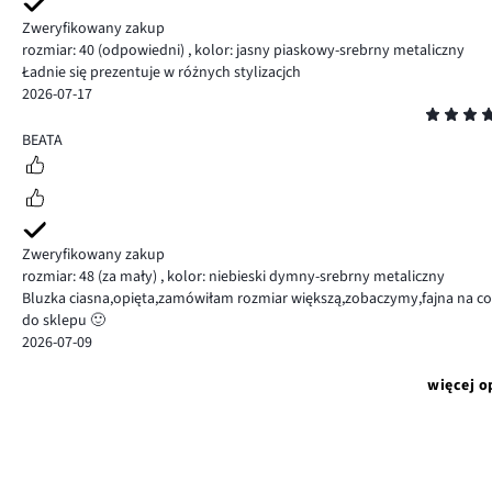
Zweryfikowany zakup
rozmiar: 40
(odpowiedni)
,
kolor: jasny piaskowy-srebrny metaliczny
Ładnie się prezentuje w różnych stylizacjch
2026-07-17
Ocena
5
BEATA
Zweryfikowany zakup
rozmiar: 48
(za mały)
,
kolor: niebieski dymny-srebrny metaliczny
Bluzka ciasna,opięta,zamówiłam rozmiar większą,zobaczymy,fajna na codzi
do sklepu 🙂
2026-07-09
więcej o