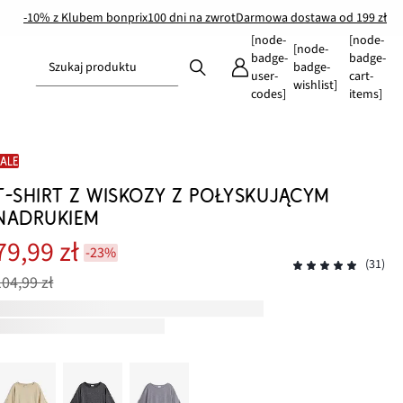
-10% z Klubem bonprix
100 dni na zwrot
Darmowa dostawa od 199 zł
[node-
[node-
[node-
badge-
badge-
Szukaj produktu
badge-
user-
cart-
wishlist]
codes]
items]
SALE
T-SHIRT Z WISKOZY Z POŁYSKUJĄCYM
NADRUKIEM
79,99 zł
-23%
(31)
104,99 zł