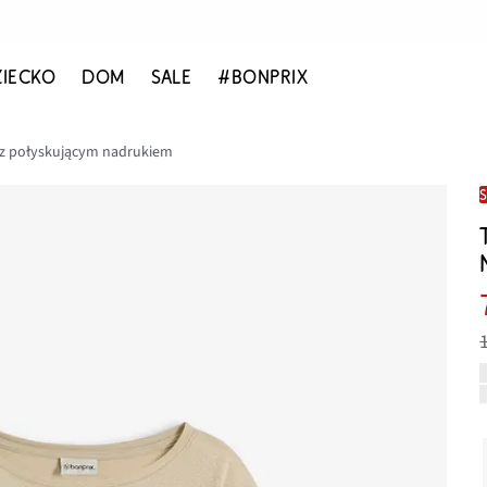
ZIECKO
DOM
SALE
#BONPRIX
y z połyskującym nadrukiem