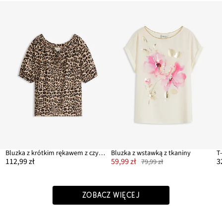
Bluzka z krótkim rękawem z czystej bawełny organicznej
Bluzka z wstawką z tkaniny
T
112,99 zł
59,99 zł
3
79,99 zł
ZOBACZ WIĘCEJ