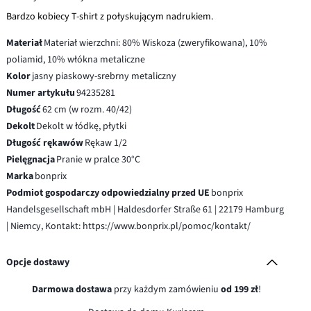
Bardzo kobiecy T-shirt z połyskującym nadrukiem.
Materiał
Materiał wierzchni: 80% Wiskoza (zweryfikowana), 10%
poliamid, 10% włókna metaliczne
Kolor
jasny piaskowy-srebrny metaliczny
Numer artykułu
94235281
Długość
62 cm (w rozm. 40/42)
Dekolt
Dekolt w łódkę, płytki
Długość rękawów
Rękaw 1/2
Pielęgnacja
Pranie w pralce 30°C
Marka
bonprix
Podmiot gospodarczy odpowiedzialny przed UE
bonprix
Handelsgesellschaft mbH | Haldesdorfer Straße 61 | 22179 Hamburg
| Niemcy, Kontakt: https://www.bonprix.pl/pomoc/kontakt/
Opcje dostawy
Darmowa dostawa
przy każdym zamówieniu
od 199 zł
!