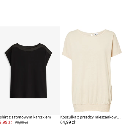
-shirt z satynowym karczkiem
Koszulka z przędzy mieszankowej z marszczeniem w talii, z bawełny organicznej
9,99 zł
64,99 zł
79,99 zł