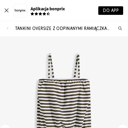
Aplikacja bonprix
DO APP
TANKINI OVERSIZE Z ODPINANYMI RAMIĄCZKAMI (KOMPLET 2-CZ.)
Szu
pr