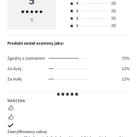
5
4
(0)
5,
Ocena
ilość
3
(0)
Średnia
4,
Ocena
głosów
ocena
ilość
2
(0)
3,
8
Ocena
8.
5
głosów
ilość
1
(0)
2,
Ocena
0.
głosów
ilość
1,
0.
głosów
ilość
Produkt został oceniony jako:
0.
głosów
0.
Zgodny z rozmiarem
75%
Za duży
12%
Za mały
12%
Ocena
5
MARZENA
Zweryfikowany zakup