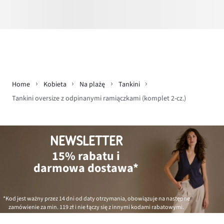
Home
Kobieta
Na plażę
Tankini
Tankini oversize z odpinanymi ramiączkami (komplet 2-cz.)
NEWSLETTER
15% rabatu i
darmowa dostawa*
*Kod jest ważny przez 14 dni od daty otrzymania, obowiązuje na następne
zamówienie za min.
119 zł
i nie łączy się z innymi kodami rabatowymi.