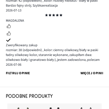
rozmiar: 42
(odpowiedni)
,
kolor: różowy hibiskus - biały w paski
Bardzo fajny strój. Szybkaxrealizacja
2026-07-13
Ocena
5
MAGDALENA
Zweryfikowany zakup
rozmiar: 38
(odpowiedni)
,
kolor: ciemny oliwkowy/biały w paski
ładny oliwkowy kolor, starannie wykonane, zakupiłam dwa:
oliwkowo-biały i granatowo-biały:), jestem zadowolona, polecam
2026-07-06
FILTRUJ OPINIE
WIĘCEJ OPINII
PODOBNE PRODUKTY