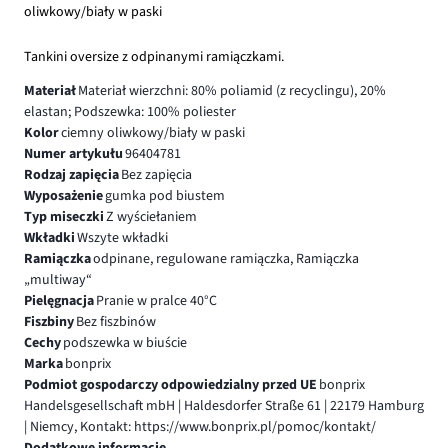
oliwkowy/biały w paski
Tankini oversize z odpinanymi ramiączkami.
Materiał
Materiał wierzchni: 80% poliamid (z recyclingu), 20%
elastan; Podszewka: 100% poliester
Kolor
ciemny oliwkowy/biały w paski
Numer artykułu
96404781
Rodzaj zapięcia
Bez zapięcia
Wyposażenie
gumka pod biustem
Typ miseczki
Z wyściełaniem
Wkładki
Wszyte wkładki
Ramiączka
odpinane, regulowane ramiączka, Ramiączka
„multiway“
Pielęgnacja
Pranie w pralce 40°C
Fiszbiny
Bez fiszbinów
Cechy
podszewka w biuście
Marka
bonprix
Podmiot gospodarczy odpowiedzialny przed UE
bonprix
Handelsgesellschaft mbH | Haldesdorfer Straße 61 | 22179 Hamburg
| Niemcy, Kontakt: https://www.bonprix.pl/pomoc/kontakt/
Dodatkowe informacje