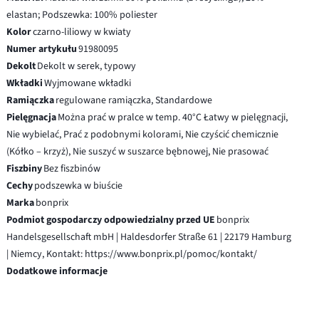
elastan; Podszewka: 100% poliester
Kolor
czarno-liliowy w kwiaty
Numer artykułu
91980095
Dekolt
Dekolt w serek, typowy
Wkładki
Wyjmowane wkładki
Ramiączka
regulowane ramiączka, Standardowe
Pielęgnacja
Można prać w pralce w temp. 40°C Łatwy w pielęgnacji,
Nie wybielać, Prać z podobnymi kolorami, Nie czyścić chemicznie
(Kółko – krzyż), Nie suszyć w suszarce bębnowej, Nie prasować
Fiszbiny
Bez fiszbinów
Cechy
podszewka w biuście
Marka
bonprix
Podmiot gospodarczy odpowiedzialny przed UE
bonprix
Handelsgesellschaft mbH | Haldesdorfer Straße 61 | 22179 Hamburg
| Niemcy, Kontakt: https://www.bonprix.pl/pomoc/kontakt/
Dodatkowe informacje