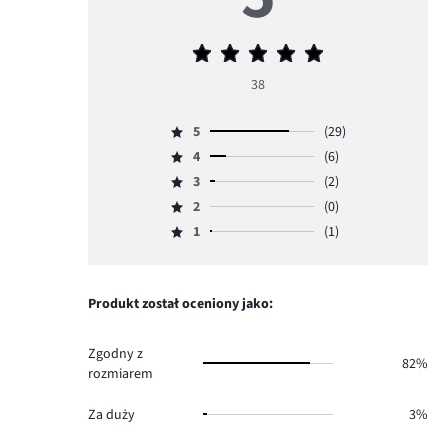
Średnia
ocena
38
5
5
(29)
Ocena
4
(6)
5,
Ocena
ilość
3
(2)
4,
Ocena
głosów
ilość
2
(0)
3,
Ocena
29.
głosów
ilość
1
(1)
2,
Ocena
6.
głosów
ilość
1,
2.
głosów
ilość
0.
głosów
Produkt został oceniony jako:
1.
Zgodny z
82%
rozmiarem
Za duży
3%