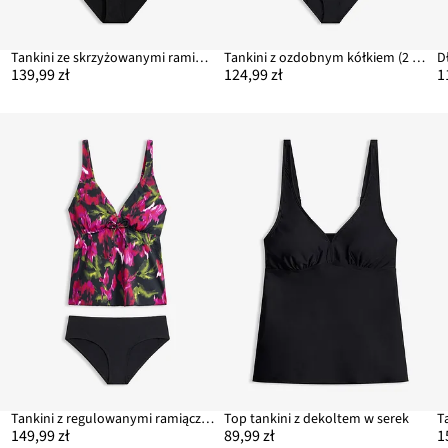
Tankini ze skrzyżowanymi ramiączkami z szybkoschnącego materiału (komplet 2-cz.)
Tankini z ozdobnym kółkiem (2 części)
139,99 zł
124,99 zł
1
Tankini z regulowanymi ramiączkami (kompl. 2-cz.)
Top tankini z dekoltem w serek
149,99 zł
89,99 zł
1