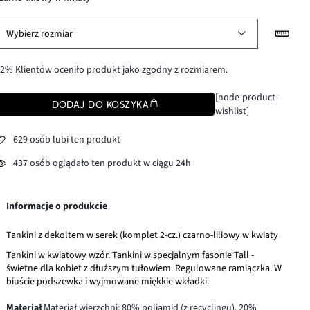
Wybierz rozmiar
2% Klientów oceniło produkt jako zgodny z rozmiarem.
[node-product-
DODAJ DO KOSZYKA
wishlist]
629 osób lubi ten produkt
437 osób oglądało ten produkt w ciągu 24h
Informacje o produkcie
Tankini z dekoltem w serek (komplet 2-cz.) czarno-liliowy w kwiaty
Tankini w kwiatowy wzór. Tankini w specjalnym fasonie Tall -
świetne dla kobiet z dłuższym tułowiem. Regulowane ramiączka. W
biuście podszewka i wyjmowane miękkie wkładki.
Materiał
Materiał wierzchni: 80% poliamid (z recyclingu), 20%