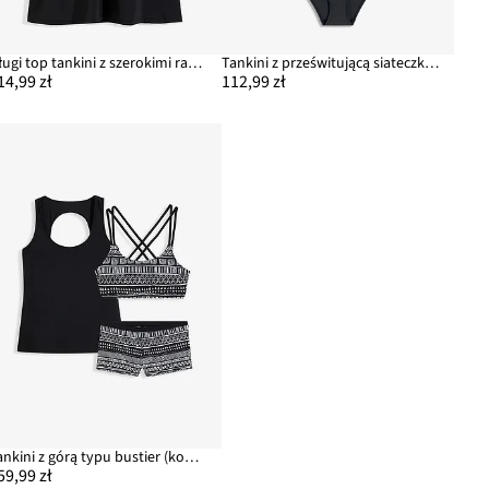
Długi top tankini z szerokimi ramiączkami
Tankini z prześwitującą siateczką (2 części)
14,99 zł
112,99 zł
Tankini z górą typu bustier (komplet 3 cz.)
59,99 zł