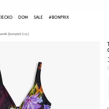
ZIECKO
DOM
SALE
#BONPRIX
erek (komplet 2-cz.)
c