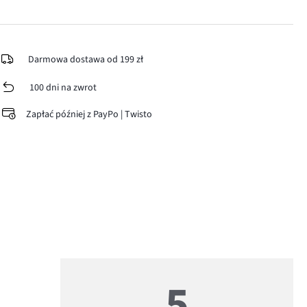
Darmowa dostawa od 199 zł
100 dni na zwrot
Zapłać później z PayPo | Twisto
5