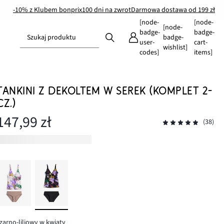
-10% z Klubem bonprix
100 dni na zwrot
Darmowa dostawa od 199 zł
[node-
[node-
[node-
badge-
badge-
Szukaj produktu
badge-
user-
cart-
wishlist]
codes]
items]
TANKINI Z DEKOLTEM W SEREK (KOMPLET 2-
CZ.)
147,99 zł
(38)
zarno-liliowy w kwiaty