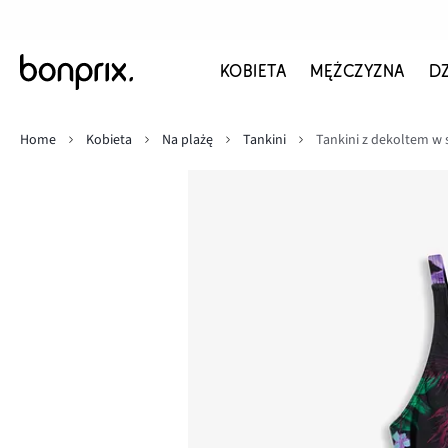
KOBIETA
MĘŻCZYZNA
D
Home
Kobieta
Na plażę
Tankini
Tankini z dekoltem w s