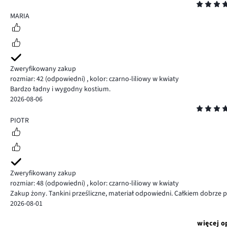
Ocena
5
MARIA
Zweryfikowany zakup
rozmiar: 42
(odpowiedni)
,
kolor: czarno-liliowy w kwiaty
Bardzo ładny i wygodny kostium.
2026-08-06
Ocena
5
PIOTR
Zweryfikowany zakup
rozmiar: 48
(odpowiedni)
,
kolor: czarno-liliowy w kwiaty
Zakup żony. Tankini prześliczne, materiał odpowiedni. Całkiem dobrze 
2026-08-01
więcej o