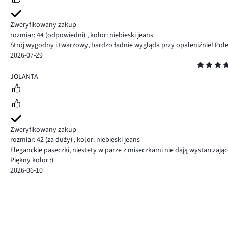
Zweryfikowany zakup
rozmiar: 44
(odpowiedni)
,
kolor: niebieski jeans
Strój wygodny i twarzowy, bardzo ładnie wygląda przy opaleniźnie! Pol
2026-07-29
Ocena
5
JOLANTA
Zweryfikowany zakup
rozmiar: 42
(za duży)
,
kolor: niebieski jeans
Eleganckie paseczki, niestety w parze z miseczkami nie dają wystarczająco
Piękny kolor :)
2026-06-10