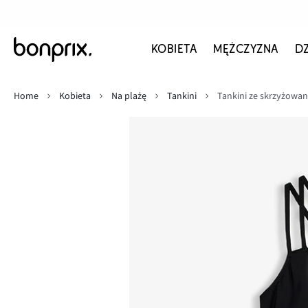
KOBIETA
MĘŻCZYZNA
D
Home
Kobieta
Na plażę
Tankini
Tankini ze skrzyżowan