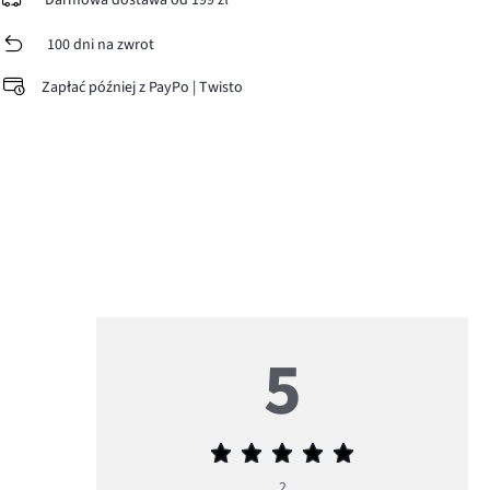
Darmowa dostawa od 199 zł
100 dni na zwrot
Zapłać później z PayPo | Twisto
5
Średnia
ocena
2