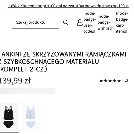
-10% z Klubem bonprix
100 dni na zwrot
Darmowa dostawa od 199 zł
[node-
[node-
[node-
badge-
badge-
Szukaj produktu
badge-
user-
cart-
wishlist]
codes]
items]
TANKINI ZE SKRZYŻOWANYMI RAMIĄCZKAMI
Z SZYBKOSCHNĄCEGO MATERIAŁU
(KOMPLET 2-CZ.)
139,99 zł
(2)