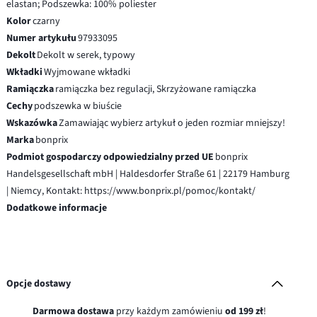
elastan; Podszewka: 100% poliester
Kolor
czarny
Numer artykułu
97933095
Dekolt
Dekolt w serek, typowy
Wkładki
Wyjmowane wkładki
Ramiączka
ramiączka bez regulacji, Skrzyżowane ramiączka
Cechy
podszewka w biuście
Wskazówka
Zamawiając wybierz artykuł o jeden rozmiar mniejszy!
Marka
bonprix
Podmiot gospodarczy odpowiedzialny przed UE
bonprix
Handelsgesellschaft mbH | Haldesdorfer Straße 61 | 22179 Hamburg
| Niemcy, Kontakt: https://www.bonprix.pl/pomoc/kontakt/
Dodatkowe informacje
Opcje dostawy
Darmowa dostawa
przy każdym zamówieniu
od 199 zł
!