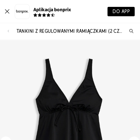
Aplikacja bonprix
DO APP
TANKINI Z REGULOWANYMI RAMIĄCZKAMI (2 CZĘŚCI)
Szu
pr