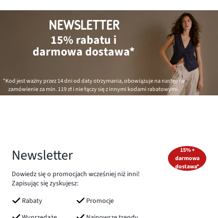
NEWSLETTER
15% rabatu i
darmowa dostawa*
*Kod jest ważny przez 14 dni od daty otrzymania, obowiązuje na następne
zamówienie za min.
119 zł
i nie łączy się z innymi kodami rabatowymi.
Newsletter
15% +
darmowa
dostawa*
Dowiedz się o promocjach wcześniej niż inni!
Zapisując się zyskujesz:
Rabaty
Promocje
Wyprzedaże
Najnowsze trendy