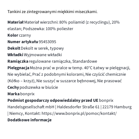
Tankini ze zintegrowanymi miękkimi miseczkami.
Materiał
Materiał wierzchni: 80% poliamid (z recyclingu), 20%
elastan; Podszewka: 100% poliester
Kolor
czarny
Numer artykułu
95453095
Dekolt
Dekolt w serek, typowy
Wkładki
Wyjmowane wkładki
Ramiączka
regulowane ramiączka, Standardowe
Pielęgnacja
Można prać w pralce w temp. 40°C Łatwy w pielęgnacji,
Nie wybielać, Prać z podobnymi kolorami, Nie czyścić chemicznie
(Kółko – krzyż), Nie suszyć w suszarce bębnowej, Nie prasować
Cechy
podszewka w biuście
Marka
bonprix
Podmiot gospodarczy odpowiedzialny przed UE
bonprix
Handelsgesellschaft mbH | Haldesdorfer Straße 61 | 22179 Hamburg
| Niemcy, Kontakt: https://www.bonprix.pl/pomoc/kontakt/
Dodatkowe informacje