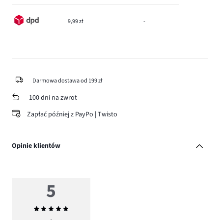
9,99 zł
-
Darmowa dostawa od 199 zł
100 dni na zwrot
Zapłać później z PayPo | Twisto
Opinie klientów
5
Średnia
ocena