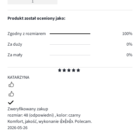
1
5
Produkt został oceniony jako:
Zgodny z rozmiarem
100%
Za duży
0%
Za mały
0%
Ocena
5
KATARZYNA
Zweryfikowany zakup
rozmiar: 48
(odpowiedni)
,
kolor: czarny
Komfort, jakość, wykonanie 👍👍👍. Polecam.
2026-05-26