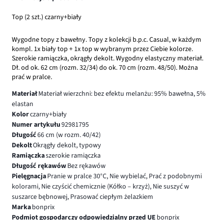
Top (2 szt.) czarny+biały
Wygodne topy z bawełny. Topy z kolekcji b.p.c. Casual, w każdym
kompl. 1x biały top + 1x top w wybranym przez Ciebie kolorze.
Szerokie ramiączka, okrągły dekolt. Wygodny elastyczny materiał.
Dł. od ok. 62 cm (rozm. 32/34) do ok. 70 cm (rozm. 48/50). Można
prać w pralce.
Materiał
Materiał wierzchni: bez efektu melanżu: 95% bawełna, 5%
elastan
Kolor
czarny+biały
Numer artykułu
92981795
Długość
66 cm (w rozm. 40/42)
Dekolt
Okrągły dekolt, typowy
Ramiączka
szerokie ramiączka
Długość rękawów
Bez rękawów
Pielęgnacja
Pranie w pralce 30°C, Nie wybielać, Prać z podobnymi
kolorami, Nie czyścić chemicznie (Kółko – krzyż), Nie suszyć w
suszarce bębnowej, Prasować ciepłym żelazkiem
Marka
bonprix
Podmiot gospodarczy odpowiedzialny przed UE
bonprix