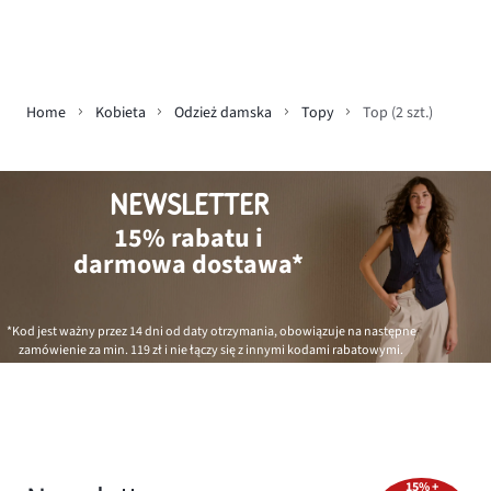
Home
Kobieta
Odzież damska
Topy
Top (2 szt.)
NEWSLETTER
15% rabatu i
darmowa dostawa*
*Kod jest ważny przez 14 dni od daty otrzymania, obowiązuje na następne
zamówienie za min.
119 zł
i nie łączy się z innymi kodami rabatowymi.
15% +