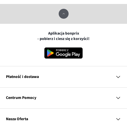
Aplikacja bonprix
- pobierz i ciesz się z korzyści!
Płatność i dostawa
MasterCard
Centrum Pomocy
Płatność online (PayU)
VISA
BLIK
Pytania i odpowiedzi
Google pay
Dostawa i płatność
Nasza Oferta
Zwroty i reklamacje
Apple pay