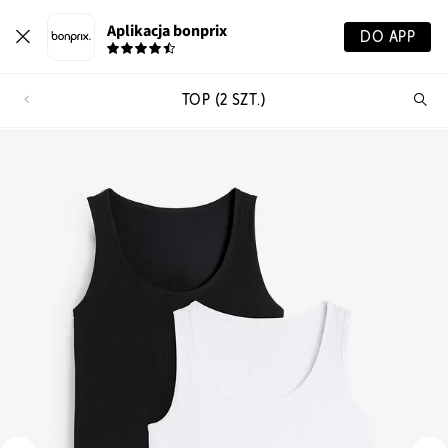
Aplikacja bonprix
DO APP
TOP (2 SZT.)
Szu
pr