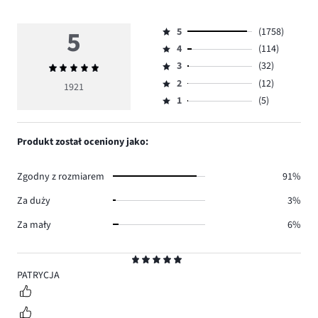
5
5
(1758)
Ocena
4
(114)
5,
Ocena
ilość
3
(32)
Średnia
4,
Ocena
głosów
ocena
ilość
2
(12)
3,
1921
Ocena
1758.
5
głosów
ilość
1
(5)
2,
Ocena
114.
głosów
ilość
1,
32.
głosów
ilość
Produkt został oceniony jako:
12.
głosów
5.
Zgodny z rozmiarem
91%
Za duży
3%
Za mały
6%
Ocena
5
PATRYCJA