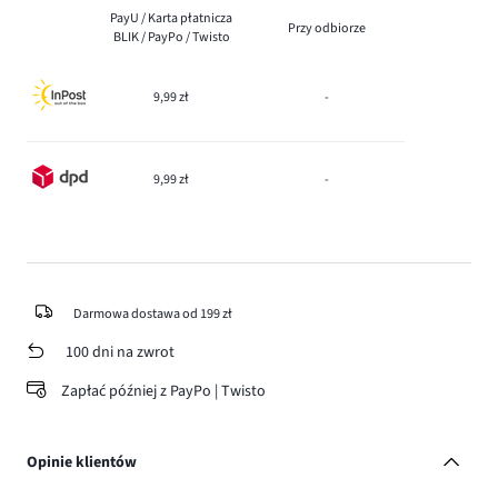
PayU / Karta płatnicza
Przy odbiorze
BLIK / PayPo / Twisto
9,99 zł
-
9,99 zł
-
Darmowa dostawa od 199 zł
100 dni na zwrot
Zapłać później z PayPo | Twisto
Opinie klientów