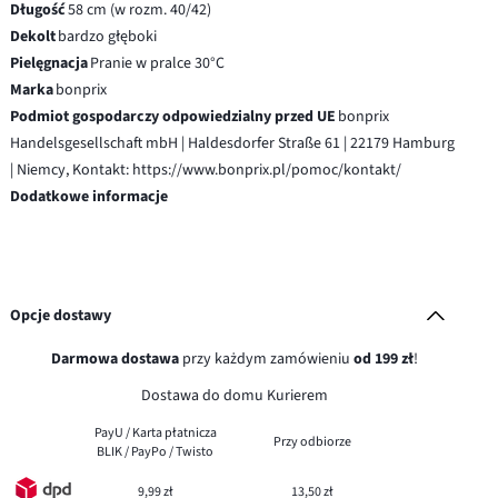
Długość
58 cm (w rozm. 40/42)
Dekolt
bardzo głęboki
Pielęgnacja
Pranie w pralce 30°C
Marka
bonprix
Podmiot gospodarczy odpowiedzialny przed UE
bonprix
Handelsgesellschaft mbH | Haldesdorfer Straße 61 | 22179 Hamburg
| Niemcy, Kontakt: https://www.bonprix.pl/pomoc/kontakt/
Dodatkowe informacje
Opcje dostawy
Darmowa dostawa
przy każdym zamówieniu
od 199 zł
!
Dostawa do domu Kurierem
PayU / Karta płatnicza
Przy odbiorze
BLIK / PayPo / Twisto
9,99 zł
13,50 zł