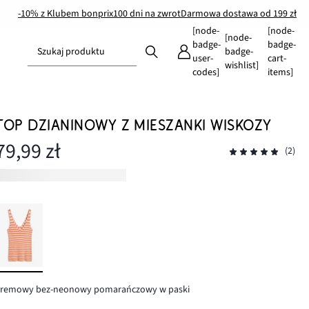
-10% z Klubem bonprix
100 dni na zwrot
Darmowa dostawa od 199 zł
[node-
[node-
[node-
badge-
badge-
Szukaj produktu
badge-
user-
cart-
wishlist]
codes]
items]
TOP DZIANINOWY Z MIESZANKI WISKOZY
79,99 zł
(2)
kremowy bez-neonowy pomarańczowy w paski