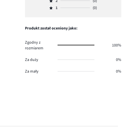
ilość
2
(0)
3,
Ocena
1.
głosów
ilość
1
(0)
2,
Ocena
1.
głosów
ilość
1,
0.
głosów
ilość
0.
głosów
Produkt został oceniony jako:
0.
Zgodny z
100%
rozmiarem
Za duży
0%
Za mały
0%