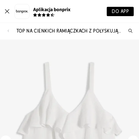
Aplikacja bonprix
DO APP
TOP NA CIENKICH RAMIĄCZKACH Z POŁYSKUJĄCEJ SATYNY
Szu
pr