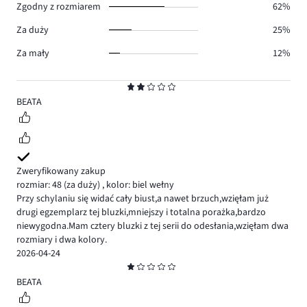
Zgodny z rozmiarem
62%
Za duży
25%
Za mały
12%
Ocena
2
BEATA
Zweryfikowany zakup
rozmiar: 48
(za duży)
,
kolor: biel wełny
Przy schylaniu się widać cały biust,a nawet brzuch,wzięłam już
drugi egzemplarz tej bluzki,mniejszy i totalna porażka,bardzo
niewygodna.Mam cztery bluzki z tej serii do odesłania,wzięłam dwa
rozmiary i dwa kolory.
2026-04-24
Ocena
1
BEATA