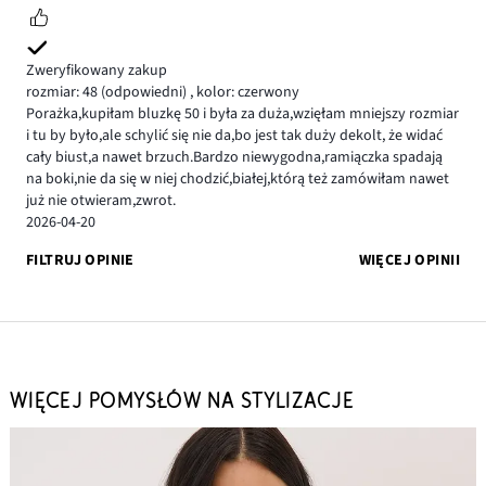
Zweryfikowany zakup
rozmiar: 48
(odpowiedni)
,
kolor: czerwony
Porażka,kupiłam bluzkę 50 i była za duża,wzięłam mniejszy rozmiar
i tu by było,ale schylić się nie da,bo jest tak duży dekolt, że widać
cały biust,a nawet brzuch.Bardzo niewygodna,ramiączka spadają
na boki,nie da się w niej chodzić,białej,którą też zamówiłam nawet
już nie otwieram,zwrot.
2026-04-20
FILTRUJ OPINIE
WIĘCEJ OPINII
WIĘCEJ POMYSŁÓW NA STYLIZACJE