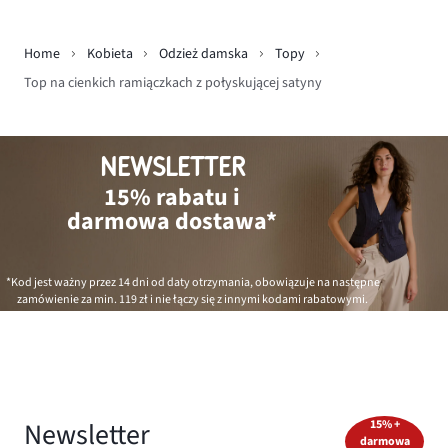
Home
Kobieta
Odzież damska
Topy
Top na cienkich ramiączkach z połyskującej satyny
NEWSLETTER
15% rabatu i
darmowa dostawa*
*Kod jest ważny przez 14 dni od daty otrzymania, obowiązuje na następne
zamówienie za min.
119 zł
i nie łączy się z innymi kodami rabatowymi.
Newsletter
15% +
darmowa