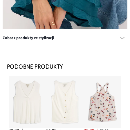
Zobacz produkty ze stylizacji
Komplet pierścionków w różnych wzorach (8 części)
62,99 zł
PODOBNE PRODUKTY
DODAJ DO KOSZYKA
Tunika z delikatnej mieszanki wiskozy
47,99 zł
DODAJ DO KOSZYKA