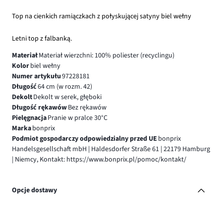
Top na cienkich ramiączkach z połyskującej satyny biel wełny
Letni top z falbanką.
Materiał
Materiał wierzchni: 100% poliester (recyclingu)
Kolor
biel wełny
Numer artykułu
97228181
Długość
64 cm (w rozm. 42)
Dekolt
Dekolt w serek, głęboki
Długość rękawów
Bez rękawów
Pielęgnacja
Pranie w pralce 30°C
Marka
bonprix
Podmiot gospodarczy odpowiedzialny przed UE
bonprix
Handelsgesellschaft mbH | Haldesdorfer Straße 61 | 22179 Hamburg
| Niemcy, Kontakt: https://www.bonprix.pl/pomoc/kontakt/
Opcje dostawy