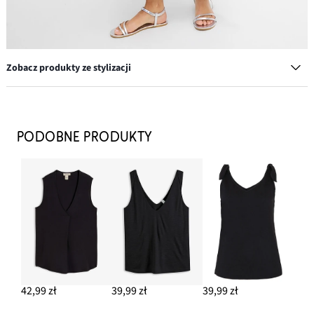
Zobacz produkty ze stylizacji
Sandały z paseczków
82,99 zł
PODOBNE PRODUKTY
DODAJ DO KOSZYKA
Torebka worek ze skóry welurowej
209,99 zł
DODAJ DO KOSZYKA
Kolczyki kółka z twistem
39,99 zł
42,99 zł
39,99 zł
39,99 zł
DODAJ DO KOSZYKA