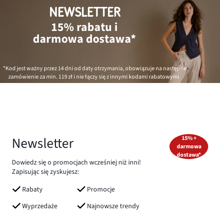
NEWSLETTER
15% rabatu i
darmowa dostawa*
*Kod jest ważny przez 14 dni od daty otrzymania, obowiązuje na następne
zamówienie za min.
119 zł
i nie łączy się z innymi kodami rabatowymi.
Newsletter
15% +
darmowa
dostawa*
Dowiedz się o promocjach wcześniej niż inni!
Zapisując się zyskujesz:
Rabaty
Promocje
Wyprzedaże
Najnowsze trendy