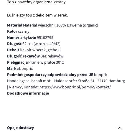
Top z bawełny organicznej czarny
Luźniejszy top z dekoltem w serek.
Materiał
Materiał wierzchni: 100% Bawełna (organic)
Kolor
czarny
Numer artykułu
95102795
Długość
62 cm (w rozm. 40/42)
Dekolt
Dekolt w serek, głęboki
Długość rękawów
Bez rękawów
Pielęgnacja
Pranie w pralce 30°C
Marka
bonprix
Podmiot gospodarczy odpowiedzialny przed UE
bonprix
Handelsgesellschaft mbH | Haldesdorfer Straße 61 | 22179 Hamburg
| Niemcy, Kontakt: https://www.bonprix.pl/pomoc/kontakt/
Dodatkowe informacje
Opcje dostawy