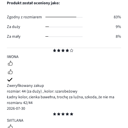
ilość
Produkt został oceniony jako:
6.
głosów
1.
Zgodny z rozmiarem
83%
Za duży
9%
Za mały
8%
Ocena
4
IWONA
Zweryfikowany zakup
rozmiar: 44
(za duży)
,
kolor: szarobeżowy
Ładny kolor, cienka bawełna, trochę za luźna, szkoda, że nie ma
rozmiaru 42/44
2026-07-30
Ocena
5
SVITLANA