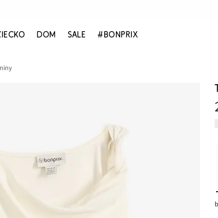
ZIECKO
DOM
SALE
#BONPRIX
aniny
b