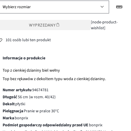
Wybierz rozmiar
[node-product-
WYPRZEDANY
wishlist]
101 osób lubi ten produkt
Informacje o produkcie
Top z cienkiej dzianiny biel wełny
Top bez rękawów z dekoltem typu woda z cienkiej dzianiny.
Numer artykułu
94674781
Długość
56 cm (w rozm. 40/42)
Dekolt
płytki
Pielęgnacja
Pranie w pralce 30°C
Marka
bonprix
Podmiot gospodarczy odpowiedzialny przed UE
bonprix