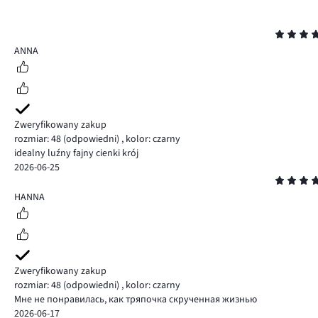
Ocena
5
ANNA
Zweryfikowany zakup
rozmiar: 48
(odpowiedni)
,
kolor: czarny
idealny luźny fajny cienki krój
2026-06-25
Ocena
5
HANNA
Zweryfikowany zakup
rozmiar: 48
(odpowiedni)
,
kolor: czarny
Мне не понравилась, как тряпочка скрученная жизнью
2026-06-17