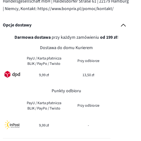
Handelsgesellschaft mbH | Haldesdorfer Straße 61 | 22179 Hamburg
| Niemcy, Kontakt: https://www.bonprix.pl/pomoc/kontakt/
Opcje dostawy
Darmowa dostawa
przy każdym zamówieniu
od 199 zł
!
Dostawa do domu Kurierem
PayU / Karta płatnicza
Przy odbiorze
BLIK / PayPo / Twisto
9,99 zł
13,50 zł
Punkty odbioru
PayU / Karta płatnicza
Przy odbiorze
BLIK / PayPo / Twisto
9,99 zł
-