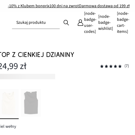
-10% z Klubem bonprix
100 dni na zwrot
Darmowa dostawa od 199 zł
[node-
[node-
[node-
badge-
badge-
Szukaj produktu
badge-
user-
cart-
wishlist]
codes]
items]
TOP Z CIENKIEJ DZIANINY
24,99 zł
(7)
iel wełny