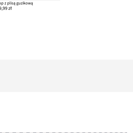
op z plisą guzikową
9,99 zł