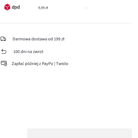
9,99 zł
-
Darmowa dostawa od 199 zł
100 dni na zwrot
Zapłać później z PayPo | Twisto