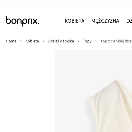
KOBIETA
MĘŻCZYZNA
D
Home
Kobieta
Odzież damska
Topy
Top z cienkiej dzi