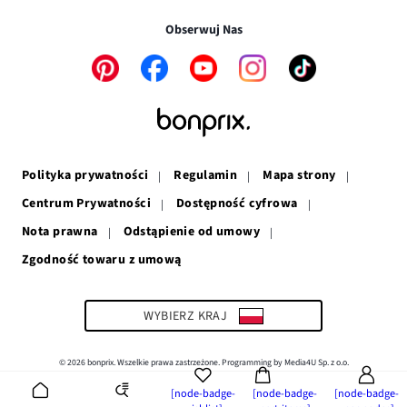
oknie
się
w
nowym
w
nowym
oknie
Obserwuj Nas
nowym
oknie
oknie
Link
Link
Link
Link
Link
otwiera
otwiera
otwiera
otwiera
otwiera
się
się
się
się
się
w
w
w
w
w
nowym
nowym
nowym
nowym
nowym
oknie
oknie
oknie
oknie
oknie
Polityka prywatności
Regulamin
Mapa strony
Centrum Prywatności
Dostępność cyfrowa
Nota prawna
Odstąpienie od umowy
Zgodność towaru z umową
Link
otwiera
się
w
WYBIERZ KRAJ
nowym
oknie
© 2026 bonprix. Wszelkie prawa zastrzeżone. Programming by Media4U Sp. z o.o.
[node-badge-
[node-badge-
[node-badge-