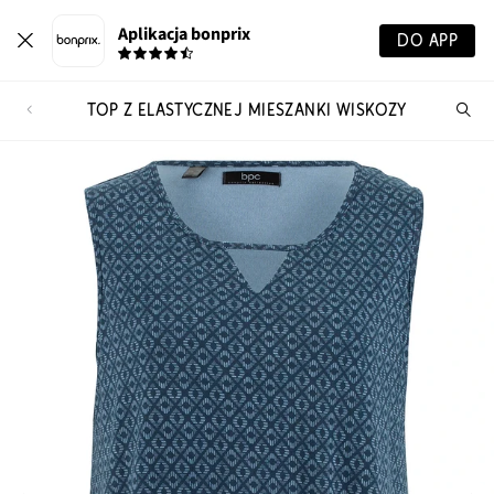
Aplikacja bonprix
DO APP
TOP Z ELASTYCZNEJ MIESZANKI WISKOZY
Szu
pr