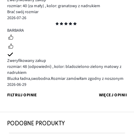
Zweryfikowany zakup
rozmiar: 40
(za mały)
,
kolor: granatowy z nadrukiem
Brać swój rozmiar
2026-07-26
Ocena
5
BARBARA
Zweryfikowany zakup
rozmiar: 48
(odpowiedni)
,
kolor: bladozielono-zielony matowy z
nadrukiem
Bluzka ładna,swobodna.Rozmiar zamówiłam zgodny z noszonym
2026-06-29
FILTRUJ OPINIE
WIĘCEJ OPINII
PODOBNE PRODUKTY