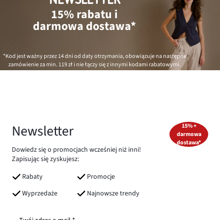
15% rabatu i
darmowa dostawa*
*Kod jest ważny przez 14 dni od daty otrzymania, obowiązuje na następne
zamówienie za min.
119 zł
i nie łączy się z innymi kodami rabatowymi.
Newsletter
15% +
darmowa
dostawa*
Dowiedz się o promocjach wcześniej niż inni!
Zapisując się zyskujesz:
Rabaty
Promocje
Wyprzedaże
Najnowsze trendy