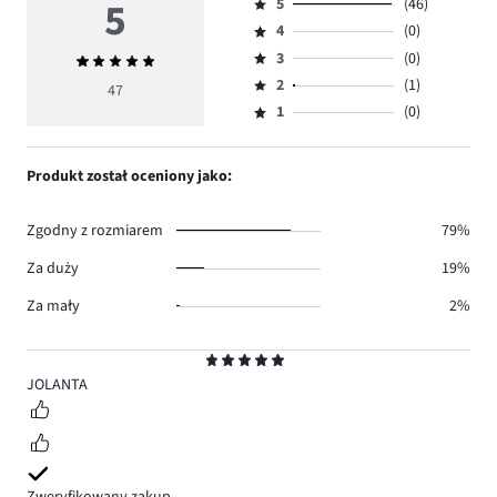
5
5
(46)
Ocena
4
(0)
5,
Ocena
ilość
3
(0)
Średnia
4,
Ocena
głosów
ocena
ilość
2
(1)
3,
47
Ocena
46.
5
głosów
ilość
1
(0)
2,
Ocena
0.
głosów
ilość
1,
0.
głosów
ilość
Produkt został oceniony jako:
1.
głosów
0.
Zgodny z rozmiarem
79%
Za duży
19%
Za mały
2%
Ocena
5
JOLANTA