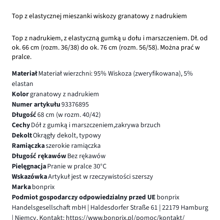
Top z elastycznej mieszanki wiskozy granatowy z nadrukiem
Top z nadrukiem, z elastyczną gumką u dołu i marszczeniem. Dł. od
ok. 66 cm (rozm. 36/38) do ok. 76 cm (rozm. 56/58). Można prać w
pralce.
Materiał
Materiał wierzchni: 95% Wiskoza (zweryfikowana), 5%
elastan
Kolor
granatowy z nadrukiem
Numer artykułu
93376895
Długość
68 cm (w rozm. 40/42)
Cechy
Dół z gumką i marszczeniem,zakrywa brzuch
Dekolt
Okrągły dekolt, typowy
Ramiączka
szerokie ramiączka
Długość rękawów
Bez rękawów
Pielęgnacja
Pranie w pralce 30°C
Wskazówka
Artykuł jest w rzeczywistości szerszy
Marka
bonprix
Podmiot gospodarczy odpowiedzialny przed UE
bonprix
Handelsgesellschaft mbH | Haldesdorfer Straße 61 | 22179 Hamburg
| Niemcy, Kontakt: https://www.bonprix.pl/pomoc/kontakt/