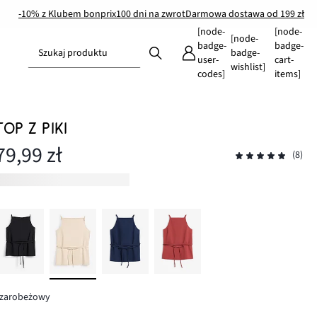
-10% z Klubem bonprix
100 dni na zwrot
Darmowa dostawa od 199 zł
[node-
[node-
[node-
badge-
badge-
Szukaj produktu
badge-
user-
cart-
wishlist]
codes]
items]
TOP Z PIKI
79,99 zł
(8)
szarobeżowy