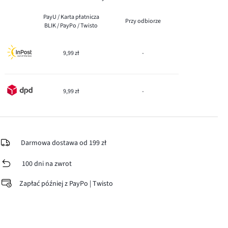
PayU / Karta płatnicza
Przy odbiorze
BLIK / PayPo / Twisto
9,99 zł
-
9,99 zł
-
Darmowa dostawa od 199 zł
100 dni na zwrot
Zapłać później z PayPo | Twisto