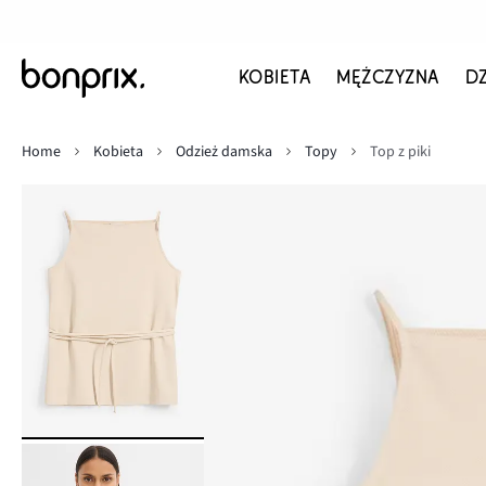
KOBIETA
MĘŻCZYZNA
D
Home
Kobieta
Odzież damska
Topy
Top z piki