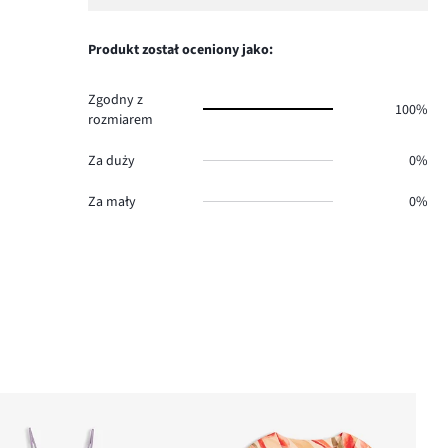
ilość
1,
0.
głosów
ilość
0.
głosów
Produkt został oceniony jako:
0.
Zgodny z
100%
rozmiarem
Za duży
0%
Za mały
0%