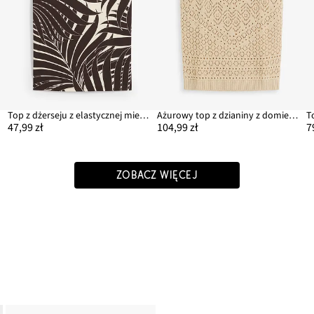
Top z dżerseju z elastycznej mieszanki wiskozy
Ażurowy top z dzianiny z domieszką bawełny
T
47,99 zł
104,99 zł
7
ZOBACZ WIĘCEJ