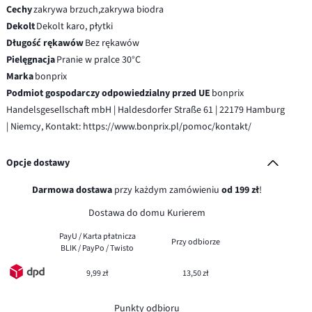
Cechy
zakrywa brzuch,zakrywa biodra
Dekolt
Dekolt karo, płytki
Długość rękawów
Bez rękawów
Pielęgnacja
Pranie w pralce 30°C
Marka
bonprix
Podmiot gospodarczy odpowiedzialny przed UE
bonprix
Handelsgesellschaft mbH | Haldesdorfer Straße 61 | 22179 Hamburg
| Niemcy, Kontakt: https://www.bonprix.pl/pomoc/kontakt/
Opcje dostawy
Darmowa dostawa
przy każdym zamówieniu
od 199 zł
!
Dostawa do domu Kurierem
PayU / Karta płatnicza
Przy odbiorze
BLIK / PayPo / Twisto
9,99 zł
13,50 zł
Punkty odbioru