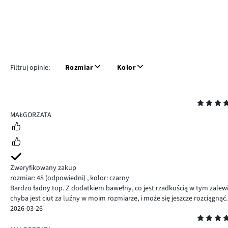
Filtruj opinie:
Rozmiar
Kolor
Ocena
5
MAŁGORZATA
Zweryfikowany zakup
rozmiar: 48
(odpowiedni)
,
kolor: czarny
Bardzo ładny top. Z dodatkiem bawełny, co jest rzadkością w tym zalew
chyba jest ciut za luźny w moim rozmiarze, i może się jeszcze rozciągnąć.
2026-03-26
Ocena