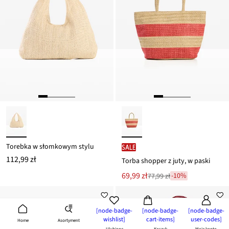
Torebka w słomkowym stylu
SALE
112,99 zł
Torba shopper z juty, w paski
Nowa
69,99 zł
-10%
77,99 zł
Przeceniono
cena
z
to
ceny
77,99 zł
[node-badge-
[node-badge-
[node-badge-
wishlist]
cart-items]
user-codes]
Asortyment
Home