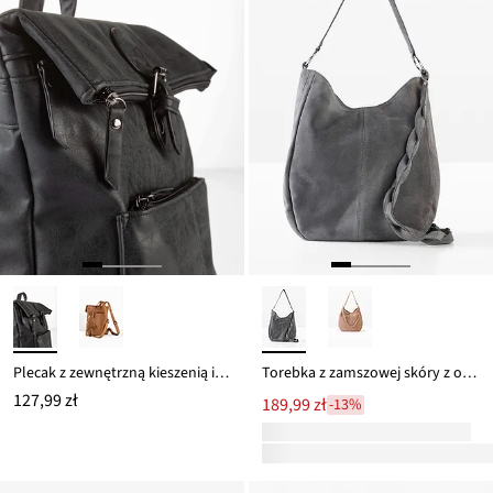
Plecak z zewnętrzną kieszenią i sprzączką
Torebka z zamszowej skóry z ozdobnym dodatkowym paskiem
127,99 zł
189,99 zł
-13%