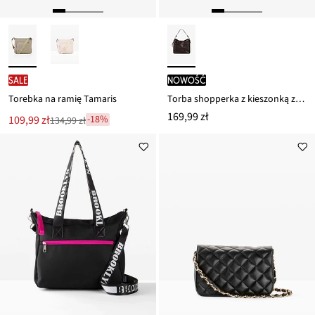
SALE
nowość
Torebka na ramię Tamaris
Torba shopperka z kieszonką zewnętrzną
169,99 zł
Nowa
109,99 zł
-18%
134,99 zł
Przeceniono
cena
z
to
ceny
134,99 zł