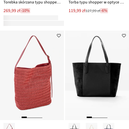
Torebka skórzana typu shopper XXL
Torba typu shopper w optyce plecionki
Nowa
269,99 zł
119,99 zł
-10%
-6%
127,99 zł
Przeceniono
cena
z
to
ceny
127,99 zł