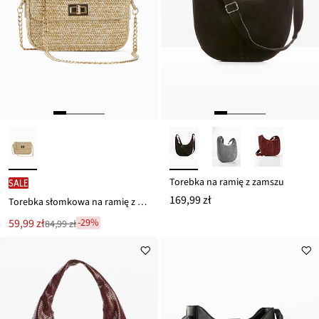
Torebka na ramię z zamszu
SALE
169,99 zł
Torebka słomkowa na ramię z połyskującą nicią
Nowa
59,99 zł
-29%
84,99 zł
Przeceniono
cena
z
to
ceny
84,99 zł