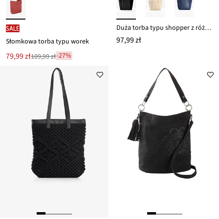
Duża torba typu shopper z różnych materiałów
SALE
97,99 zł
Słomkowa torba typu worek
Nowa
79,99 zł
-27%
109,99 zł
Przeceniono
cena
z
to
ceny
109,99 zł