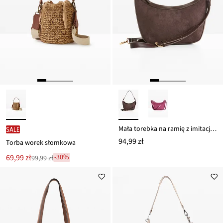
Mała torebka na ramię z imitacji skóry zamszowej
SALE
94,99 zł
Torba worek słomkowa
Nowa
69,99 zł
-30%
99,99 zł
Przeceniono
cena
z
to
ceny
99,99 zł