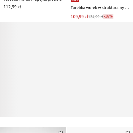
112,99 zł
Torebka worek w strukturalny wzór
Nowa
109,99 zł
-18%
134,99 zł
Przeceniono
cena
z
to
ceny
134,99 zł