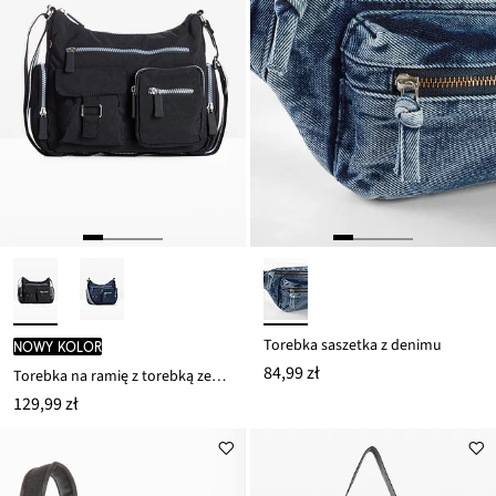
Torebka saszetka z denimu
nowy kolor
84,99 zł
Torebka na ramię z torebką zewnętrzną
129,99 zł