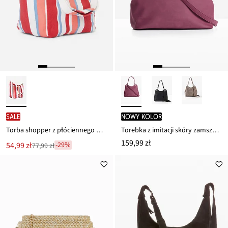
SALE
nowy kolor
Torba shopper z płóciennego materiału
Torebka z imitacji skóry zamszowej
159,99 zł
Nowa
54,99 zł
-29%
77,99 zł
Przeceniono
cena
z
to
ceny
77,99 zł