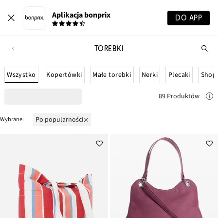
Aplikacja bonprix
DO APP
TOREBKI
Szu
pr
Wszystko
Kopertówki
Małe torebki
Nerki
Plecaki
Shop
89 Produktów
po popularności
Wybrane: