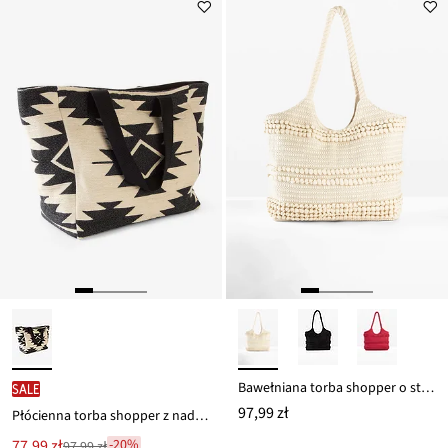
Bawełniana torba shopper o strukturalnym wyglądzie
SALE
97,99 zł
Płócienna torba shopper z nadrukiem graficznym
Nowa
77,99 zł
-20%
97,99 zł