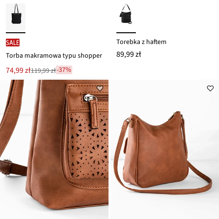
Torebka z haftem
SALE
89,99 zł
Torba makramowa typu shopper
Nowa
74,99 zł
-37%
119,99 zł
Przeceniono
cena
z
to
ceny
119,99 zł