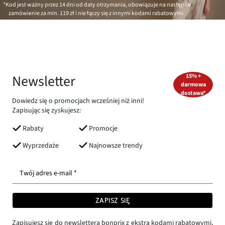
*Kod jest ważny przez 14 dni od daty otrzymania, obowiązuje na następne
zamówienie za min.
119 zł
i nie łączy się z innymi kodami rabatowymi.
Newsletter
15% +
darmowa
dostawa*
Dowiedz się o promocjach wcześniej niż inni!
Zapisując się zyskujesz:
Rabaty
Promocje
Wyprzedaże
Najnowsze trendy
Twój adres e-mail *
ZAPISZ SIĘ
Zapisujesz się do newslettera bonprix z ekstra kodami rabatowymi,