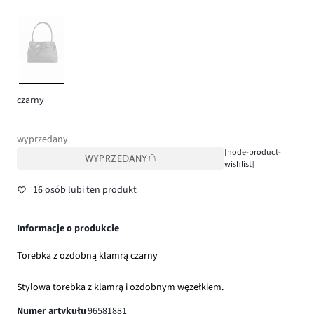
czarny
wyprzedany
[node-product-
WYPRZEDANY
wishlist]
16 osób lubi ten produkt
Informacje o produkcie
Torebka z ozdobną klamrą czarny
Stylowa torebka z klamrą i ozdobnym węzełkiem.
Numer artykułu
96581881