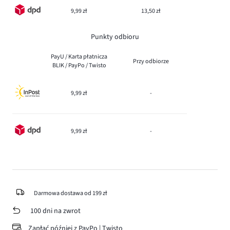
9,99 zł
13,50 zł
Punkty odbioru
PayU / Karta płatnicza
Przy odbiorze
BLIK / PayPo / Twisto
9,99 zł
-
9,99 zł
-
Darmowa dostawa od 199 zł
100 dni na zwrot
Zapłać później z PayPo | Twisto