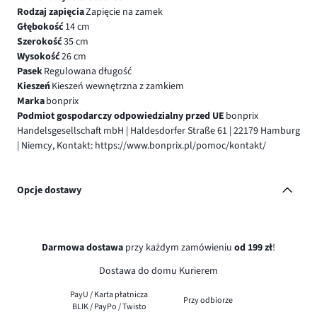
Rodzaj zapięcia
Zapięcie na zamek
Głębokość
14 cm
Szerokość
35 cm
Wysokość
26 cm
Pasek
Regulowana długość
Kieszeń
Kieszeń wewnętrzna z zamkiem
Marka
bonprix
Podmiot gospodarczy odpowiedzialny przed UE
bonprix
Handelsgesellschaft mbH | Haldesdorfer Straße 61 | 22179 Hamburg
| Niemcy, Kontakt: https://www.bonprix.pl/pomoc/kontakt/
Opcje dostawy
Darmowa dostawa
przy każdym zamówieniu
od 199 zł
!
Dostawa do domu Kurierem
PayU / Karta płatnicza
Przy odbiorze
BLIK / PayPo / Twisto