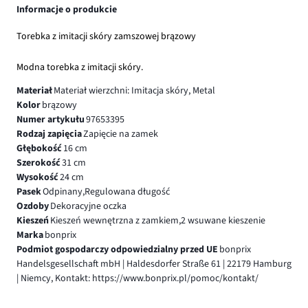
Informacje o produkcie
Torebka z imitacji skóry zamszowej brązowy
Modna torebka z imitacji skóry.
Materiał
Materiał wierzchni: Imitacja skóry, Metal
Kolor
brązowy
Numer artykułu
97653395
Rodzaj zapięcia
Zapięcie na zamek
Głębokość
16 cm
Szerokość
31 cm
Wysokość
24 cm
Pasek
Odpinany,Regulowana długość
Ozdoby
Dekoracyjne oczka
Kieszeń
Kieszeń wewnętrzna z zamkiem,2 wsuwane kieszenie
Marka
bonprix
Podmiot gospodarczy odpowiedzialny przed UE
bonprix
Handelsgesellschaft mbH | Haldesdorfer Straße 61 | 22179 Hamburg
| Niemcy, Kontakt: https://www.bonprix.pl/pomoc/kontakt/