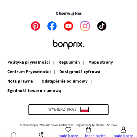
Transakcje i płatności są bezpieczne w połączeniu SSL.
oknie
się
w
nowym
w
nowym
oknie
Obserwuj Nas
nowym
oknie
oknie
Link
Link
Link
Link
Link
otwiera
otwiera
otwiera
otwiera
otwiera
się
się
się
się
się
w
w
w
w
w
nowym
nowym
nowym
nowym
nowym
oknie
oknie
oknie
oknie
oknie
Polityka prywatności
Regulamin
Mapa strony
Centrum Prywatności
Dostępność cyfrowa
Nota prawna
Odstąpienie od umowy
Zgodność towaru z umową
Link
otwiera
się
w
WYBIERZ KRAJ
nowym
oknie
© 2026 bonprix. Wszelkie prawa zastrzeżone. Programming by Media4U Sp. z o.o.
[node-badge-
[node-badge-
[node-badge-