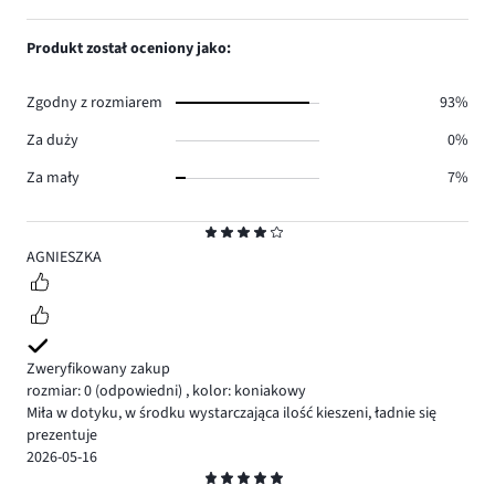
3.
głosów
ilość
1,
1.
głosów
ilość
Produkt został oceniony jako:
1.
głosów
0.
Zgodny z rozmiarem
93%
Za duży
0%
Za mały
7%
Ocena
4
AGNIESZKA
Zweryfikowany zakup
rozmiar: 0
(odpowiedni)
,
kolor: koniakowy
Miła w dotyku, w środku wystarczająca ilość kieszeni, ładnie się
prezentuje
2026-05-16
Ocena