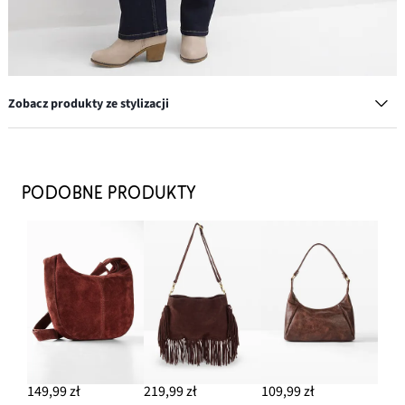
Zobacz produkty ze stylizacji
Kolczyki kółka z mosiądzu
97,99 zł
PODOBNE PRODUKTY
DODAJ DO KOSZYKA
Torebka
124,99 zł
DODAJ DO KOSZYKA
Kozaki kowbojki
149,99 zł
149,99 zł
219,99 zł
109,99 zł
DODAJ DO KOSZYKA