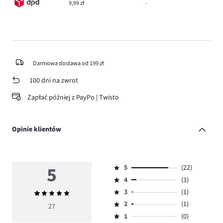
9,99 zł
-
Darmowa dostawa od 199 zł
100 dni na zwrot
Zapłać później z PayPo | Twisto
Opinie klientów
5
5
(22)
Ocena
4
(3)
5,
Ocena
ilość
3
(1)
Średnia
4,
Ocena
głosów
ocena
ilość
2
(1)
3,
27
Ocena
22.
5
głosów
ilość
1
(0)
2,
Ocena