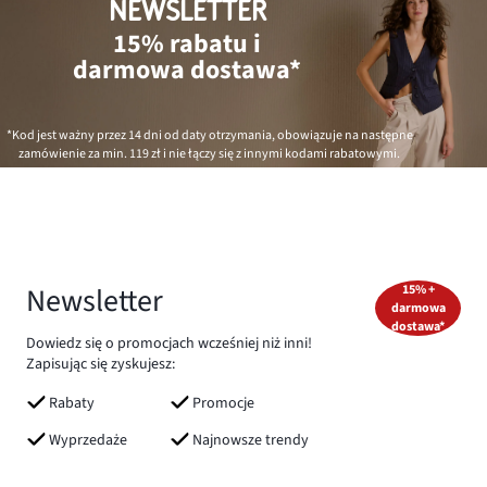
NEWSLETTER
15% rabatu i
darmowa dostawa*
*Kod jest ważny przez 14 dni od daty otrzymania, obowiązuje na następne
zamówienie za min.
119 zł
i nie łączy się z innymi kodami rabatowymi.
Newsletter
15% +
darmowa
dostawa*
Dowiedz się o promocjach wcześniej niż inni!
Zapisując się zyskujesz:
Rabaty
Promocje
Wyprzedaże
Najnowsze trendy