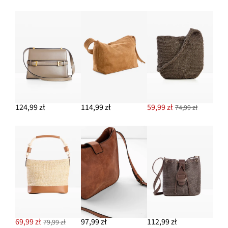
Dżinsy z wysokim stanem, straight, z kieszeniami z ozdobnym
detalem
99,99 zł
DODAJ DO KOSZYKA
124,99 zł
114,99 zł
59,99 zł
74,99 zł
69,99 zł
97,99 zł
112,99 zł
79,99 zł