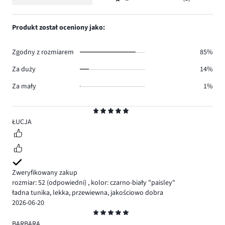
2,
Ocena
30.
głosów
ilość
1,
6.
głosów
ilość
Produkt został oceniony jako:
6.
głosów
1.
Zgodny z rozmiarem
85%
Za duży
14%
Za mały
1%
Ocena
5
ŁUCJA
Zweryfikowany zakup
rozmiar: 52
(odpowiedni)
,
kolor: czarno-biały "paisley"
ładna tunika, lekka, przewiewna, jakościowo dobra
2026-06-20
Ocena
5
BARBARA