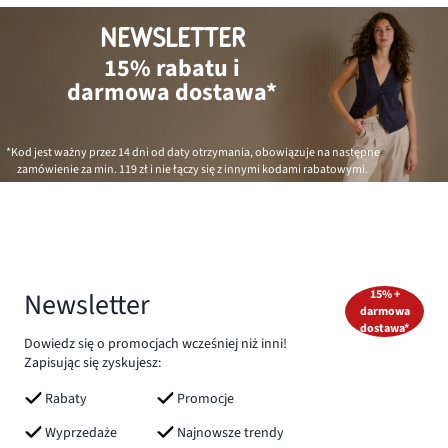
NEWSLETTER
15% rabatu i
darmowa dostawa*
*Kod jest ważny przez 14 dni od daty otrzymania, obowiązuje na następne
zamówienie za min.
119 zł
i nie łączy się z innymi kodami rabatowymi.
Newsletter
15% +
darmowa
dostawa*
Dowiedz się o promocjach wcześniej niż inni!
Zapisując się zyskujesz:
Rabaty
Promocje
Wyprzedaże
Najnowsze trendy