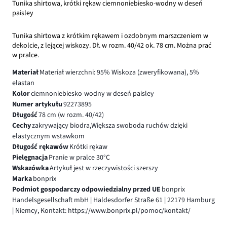
Tunika shirtowa, krótki rękaw ciemnoniebiesko-wodny w deseń
paisley
Tunika shirtowa z krótkim rękawem i ozdobnym marszczeniem w
dekolcie, z lejącej wiskozy. Dł. w rozm. 40/42 ok. 78 cm. Można prać
w pralce.
Materiał
Materiał wierzchni: 95% Wiskoza (zweryfikowana), 5%
elastan
Kolor
ciemnoniebiesko-wodny w deseń paisley
Numer artykułu
92273895
Długość
78 cm (w rozm. 40/42)
Cechy
zakrywający biodra,Większa swoboda ruchów dzięki
elastycznym wstawkom
Długość rękawów
Krótki rękaw
Pielęgnacja
Pranie w pralce 30°C
Wskazówka
Artykuł jest w rzeczywistości szerszy
Marka
bonprix
Podmiot gospodarczy odpowiedzialny przed UE
bonprix
Handelsgesellschaft mbH | Haldesdorfer Straße 61 | 22179 Hamburg
| Niemcy, Kontakt: https://www.bonprix.pl/pomoc/kontakt/