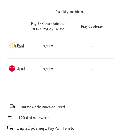
Punkty odbioru
PayU / Karta płatnicza
Przy odbiorze
BLIK / PayPo / Twisto
9,99 zł
-
9,99 zł
-
Darmowa dostawa od 199 zł
100 dni na zwrot
Zapłać później z PayPo | Twisto