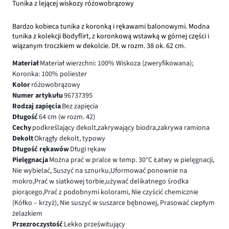
Tunika z lejącej wiskozy różowobrązowy
Bardzo kobieca tunika z koronką i rękawami balonowymi. Modna
tunika z kolekcji Bodyflirt, z koronkową wstawką w górnej części i
wiązanym troczkiem w dekolcie. Dł. w rozm. 38 ok. 62 cm.
Materiał
Materiał wierzchni: 100% Wiskoza (zweryfikowana);
Koronka: 100% poliester
Kolor
różowobrązowy
Numer artykułu
96737395
Rodzaj zapięcia
Bez zapięcia
Długość
64 cm (w rozm. 42)
Cechy
podkreślający dekolt,zakrywający biodra,zakrywa ramiona
Dekolt
Okrągły dekolt, typowy
Długość rękawów
Długi rękaw
Pielęgnacja
Można prać w pralce w temp. 30°C Łatwy w pielęgnacji,
Nie wybielać, Suszyć na sznurku,Uformować ponownie na
mokro,Prać w siatkowej torbie,używać delikatnego środka
piorącego,Prać z podobnymi kolorami, Nie czyścić chemicznie
(Kółko – krzyż), Nie suszyć w suszarce bębnowej, Prasować ciepłym
żelazkiem
Przezroczystość
Lekko prześwitujący