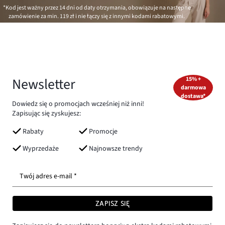
*Kod jest ważny przez 14 dni od daty otrzymania, obowiązuje na następne
zamówienie za min.
119 zł
i nie łączy się z innymi kodami rabatowymi.
Newsletter
15% +
darmowa
dostawa*
Dowiedz się o promocjach wcześniej niż inni!
Zapisując się zyskujesz:
Rabaty
Promocje
Wyprzedaże
Najnowsze trendy
Twój adres e-mail *
ZAPISZ SIĘ