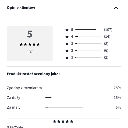
Opinie klientów
5
5
(107)
Ocena
4
(14)
5,
Ocena
ilość
3
(8)
Średnia
4,
Ocena
głosów
ocena
ilość
2
(6)
3,
137
Ocena
107.
5
głosów
ilość
1
(2)
2,
Ocena
14.
głosów
ilość
1,
8.
głosów
ilość
Produkt został oceniony jako:
6.
głosów
2.
Zgodny z rozmiarem
78%
Za duży
16%
Za mały
6%
Ocena
5
GRAŻYNA