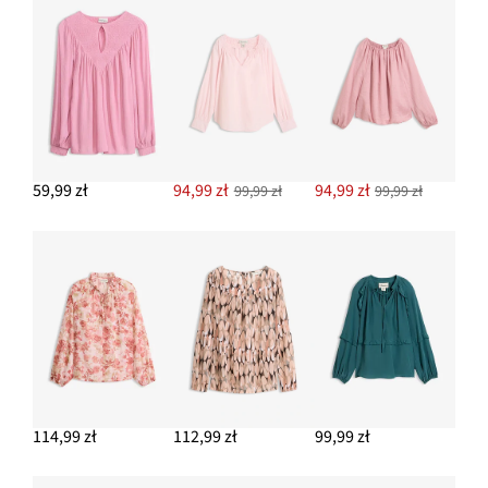
Dżinsy z haftem
142,99 zł
DODAJ DO KOSZYKA
Komplet bransoletek (5 części)
49,95 zł
59,99 zł
94,99 zł
94,99 zł
99,99 zł
99,99 zł
DODAJ DO KOSZYKA
114,99 zł
112,99 zł
99,99 zł