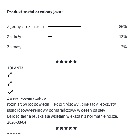
głosów
ilość
1,
3.
głosów
ilość
Produkt został oceniony jako:
0.
głosów
0.
Zgodny z rozmiarem
86%
Za duży
12%
Za mały
2%
Ocena
5
JOLANTA
Zweryfikowany zakup
rozmiar: 54
(odpowiedni)
,
kolor: różowy „pink lady”-soczysty
jasnoróżowy-kremowy pomarańczowy w deseń paisley
Bardzo ładna bluzka ale wzięłam większą niż normalnie noszę.
2026-08-04
Ocena