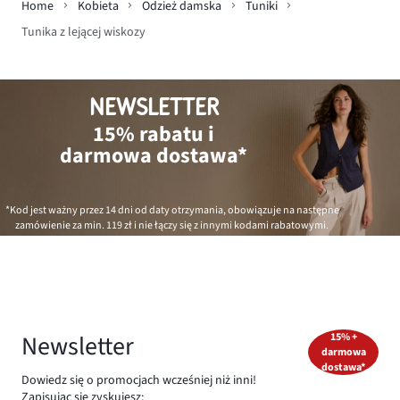
Home
Kobieta
Odzież damska
Tuniki
Tunika z lejącej wiskozy
NEWSLETTER
15% rabatu i
darmowa dostawa*
*Kod jest ważny przez 14 dni od daty otrzymania, obowiązuje na następne
zamówienie za min.
119 zł
i nie łączy się z innymi kodami rabatowymi.
Newsletter
15% +
darmowa
dostawa*
Dowiedz się o promocjach wcześniej niż inni!
Zapisując się zyskujesz: