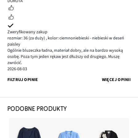
5
DOROTA
Zweryfikowany zakup
rozmiar: 36
(za duży)
,
kolor: ciemnoniebieski - niebieski w deseń
paisley
Ogólnie bluzeczka ładna, materiał dobry, ale na bardzo wysoką
osobę. Poza tym jeden rękaw jest dłuższy od drugiego. Muszę
zwrócić.
2026-08-03
FILTRUJ OPINIE
WIĘCEJ OPINII
PODOBNE PRODUKTY