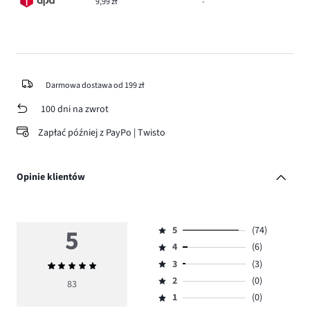
9,99 zł
-
Darmowa dostawa od 199 zł
100 dni na zwrot
Zapłać później z PayPo | Twisto
Opinie klientów
5
5
(74)
Ocena
4
(6)
5,
Ocena
ilość
3
(3)
Średnia
4,
Ocena
głosów
ocena
ilość
2
(0)
3,
83
Ocena
74.
5
głosów
ilość
1
(0)
2,
Ocena
6.