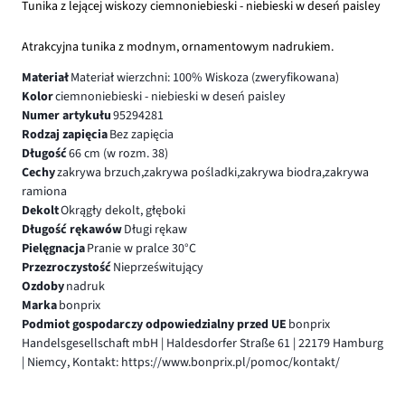
Tunika z lejącej wiskozy ciemnoniebieski - niebieski w deseń paisley
Atrakcyjna tunika z modnym, ornamentowym nadrukiem.
Materiał
Materiał wierzchni: 100% Wiskoza (zweryfikowana)
Kolor
ciemnoniebieski - niebieski w deseń paisley
Numer artykułu
95294281
Rodzaj zapięcia
Bez zapięcia
Długość
66 cm (w rozm. 38)
Cechy
zakrywa brzuch,zakrywa pośladki,zakrywa biodra,zakrywa
ramiona
Dekolt
Okrągły dekolt, głęboki
Długość rękawów
Długi rękaw
Pielęgnacja
Pranie w pralce 30°C
Przezroczystość
Nieprześwitujący
Ozdoby
nadruk
Marka
bonprix
Podmiot gospodarczy odpowiedzialny przed UE
bonprix
Handelsgesellschaft mbH | Haldesdorfer Straße 61 | 22179 Hamburg
| Niemcy, Kontakt: https://www.bonprix.pl/pomoc/kontakt/