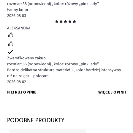
rozmiar: 38
(odpowiedni)
,
kolor: różowy „pink lady”
Ładny kolor
2026-08-03
Ocena
5
ALEKSANDRA
Zweryfikowany zakup
rozmiar: 36
(odpowiedni)
,
kolor: różowy „pink lady”
Bardzo delikatna struktura materiału , kolor bardziej intensywny
niż na zdjęciu...polecam
2026-08-02
FILTRUJ OPINIE
WIĘCEJ OPINII
PODOBNE PRODUKTY