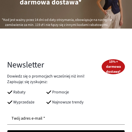
darmowa dostawa*
*Kod jest ważny przez 14 dni od daty otrzymania, obowiązuje na następne
zamówienie za min.
119 zł
i nie łączy się z innymi kodami rabatowymi.
Newsletter
15% +
darmowa
dostawa*
Dowiedz się o promocjach wcześniej niż inni!
Zapisując się zyskujesz:
Rabaty
Promocje
Wyprzedaże
Najnowsze trendy
Twój adres e-mail *