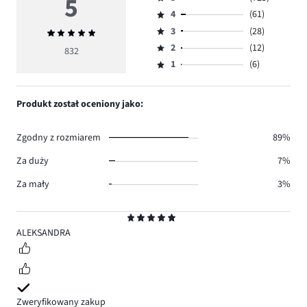
5
Ocena
4
(61)
5,
Ocena
ilość
3
(28)
Średnia
4,
Ocena
głosów
ocena
ilość
2
(12)
3,
832
Ocena
725.
5
głosów
ilość
1
(6)
2,
Ocena
61.
głosów
ilość
1,
28.
głosów
ilość
Produkt został oceniony jako:
12.
głosów
6.
Zgodny z rozmiarem
89%
Za duży
7%
Za mały
3%
Ocena
5
ALEKSANDRA
Zweryfikowany zakup