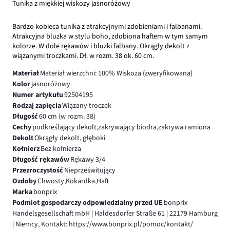
Tunika z miękkiej wiskozy jasnoróżowy
Bardzo kobieca tunika z atrakcyjnymi zdobieniami i falbanami.
Atrakcyjna bluzka w stylu boho, zdobiona haftem w tym samym
kolorze. W dole rękawów i bluzki falbany. Okrągły dekolt z
wiązanymi troczkami. Dł. w rozm. 38 ok. 60 cm.
Materiał
Materiał wierzchni: 100% Wiskoza (zweryfikowana)
Kolor
jasnoróżowy
Numer artykułu
92504195
Rodzaj zapięcia
Wiązany troczek
Długość
60 cm (w rozm. 38)
Cechy
podkreślający dekolt,zakrywający biodra,zakrywa ramiona
Dekolt
Okrągły dekolt, głęboki
Kołnierz
Bez kołnierza
Długość rękawów
Rękawy 3/4
Przezroczystość
Nieprześwitujący
Ozdoby
Chwosty,Kokardka,Haft
Marka
bonprix
Podmiot gospodarczy odpowiedzialny przed UE
bonprix
Handelsgesellschaft mbH | Haldesdorfer Straße 61 | 22179 Hamburg
| Niemcy, Kontakt: https://www.bonprix.pl/pomoc/kontakt/