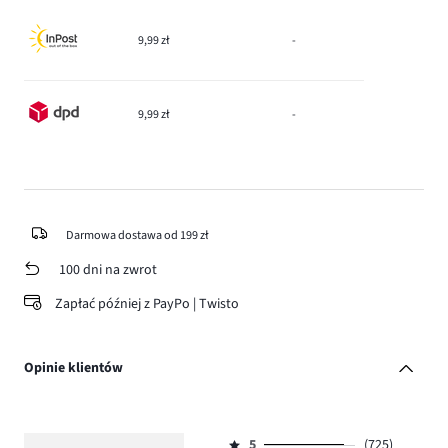
9,99 zł
-
9,99 zł
-
Darmowa dostawa od 199 zł
100 dni na zwrot
Zapłać później z PayPo | Twisto
Opinie klientów
5
(725)