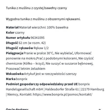
Tunika z muślinu z czystej bawełny czarny
Wygodna tunika z muślinu z obszernymi rękawami.
Materiał
Materiał wierzchni: 100% bawełna
Kolor
czarny
Numer artykułu
96341095
Długość
62 cm (w rozm. 42)
Długość rękawów
Rękaw 1/2
Pielęgnacja
Pranie w pralce 30°C, Nie wybielać, Uformować
ponownie na mokro,Prać z podobnymi kolorami, Nie czyścić
chemicznie (Kółko – krzyż), Nie suszyć w suszarce bębnowej,
Prasować letnim żelazkiem
Wskazówka
Artykuł jest w rzeczywistości szerszy
Marka
bonprix
Podmiot gospodarczy odpowiedzialny przed UE
bonprix
Handelsgesellschaft mbH | Haldesdorfer Straße 61 | 22179 Hamburg
| Niemcy, Kontakt: https://www.bonprix.pl/pomoc/kontakt/
Opcje dostawy