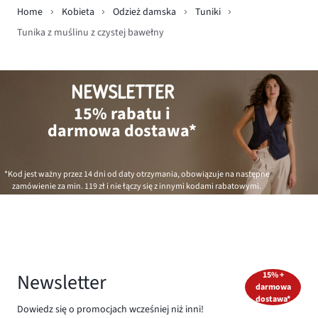
Home
Kobieta
Odzież damska
Tuniki
Tunika z muślinu z czystej bawełny
NEWSLETTER
15% rabatu i
darmowa dostawa*
*Kod jest ważny przez 14 dni od daty otrzymania, obowiązuje na następne
zamówienie za min.
119 zł
i nie łączy się z innymi kodami rabatowymi.
Newsletter
15% +
darmowa
dostawa*
Dowiedz się o promocjach wcześniej niż inni!