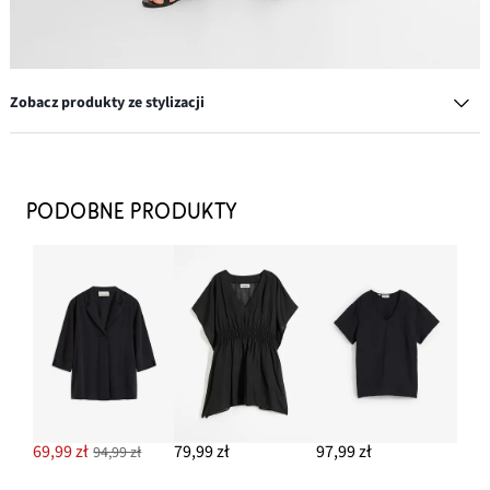
Zobacz produkty ze stylizacji
Komplet pierścionków w różnych wzorach (8 szt.)
62,99 zł
PODOBNE PRODUKTY
DODAJ DO KOSZYKA
Bawełniana torba shopper o strukturalnym wyglądzie
139,99 zł
DODAJ DO KOSZYKA
Sandały
39,99 zł
69,99 zł
79,99 zł
97,99 zł
94,99 zł
DODAJ DO KOSZYKA