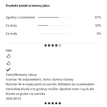
0.
głosów
ilość
Produkt został oceniony jako:
0.
głosów
0.
Zgodny z rozmiarem
67%
Za duży
33%
Za mały
0%
Ocena
4
EWA
Zweryfikowany zakup
rozmiar: 46
(odpowiedni)
,
kolor: dymny różowy
Rozmiar 46 w mojej opinii za szeroki. Oddałam bo oczekiwałam
cieniutkiej bluzki a to grubszy muślin. Spodnie mam i są ok ale
bluzka za gruba i za szeroka
2026-08-03
Ocena