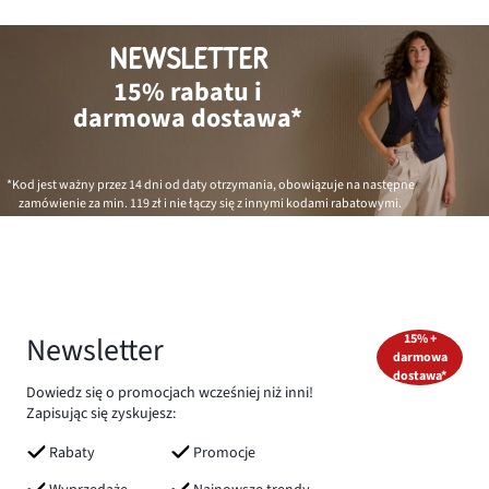
NEWSLETTER
15% rabatu i
darmowa dostawa*
*Kod jest ważny przez 14 dni od daty otrzymania, obowiązuje na następne
zamówienie za min.
119 zł
i nie łączy się z innymi kodami rabatowymi.
Newsletter
15% +
darmowa
dostawa*
Dowiedz się o promocjach wcześniej niż inni!
Zapisując się zyskujesz:
Rabaty
Promocje