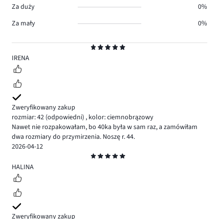
Za duży
0%
Za mały
0%
Ocena
5
IRENA
Zweryfikowany zakup
rozmiar: 42
(odpowiedni)
,
kolor: ciemnobrązowy
Nawet nie rozpakowałam, bo 40ka była w sam raz, a zamówiłam
dwa rozmiary do przymirzenia. Noszę r. 44.
2026-04-12
Ocena
5
HALINA
Zweryfikowany zakup