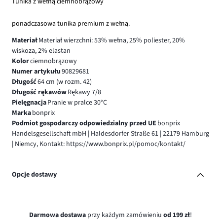
Tunika z wełną ciemnobrązowy
ponadczasowa tunika premium z wełną.
Materiał
Materiał wierzchni: 53% wełna, 25% poliester, 20%
wiskoza, 2% elastan
Kolor
ciemnobrązowy
Numer artykułu
90829681
Długość
64 cm (w rozm. 42)
Długość rękawów
Rękawy 7/8
Pielęgnacja
Pranie w pralce 30°C
Marka
bonprix
Podmiot gospodarczy odpowiedzialny przed UE
bonprix
Handelsgesellschaft mbH | Haldesdorfer Straße 61 | 22179 Hamburg
| Niemcy, Kontakt: https://www.bonprix.pl/pomoc/kontakt/
Opcje dostawy
Darmowa dostawa
przy każdym zamówieniu
od 199 zł
!