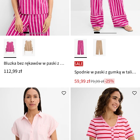
Bluzka bez rękawów w paski z mieszanki lnu
SALE
112,99 zł
Spodnie w paski z gumką w talii z mieszanki lnu
Nowa
59,99 zł
-25%
79,99 zł
Przeceniono
cena
z
to
ceny
79,99 zł