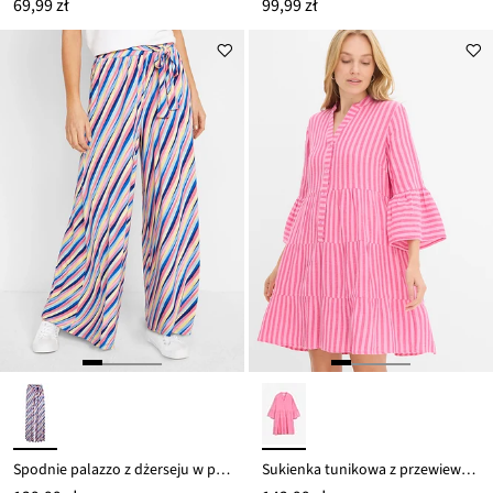
69,99 zł
99,99 zł
Spodnie palazzo z dżerseju w paski, z miękkiego materiału z wiskozą
Sukienka tunikowa z przewiewnego muślinu