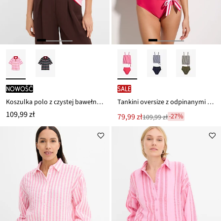
nowość
SALE
Koszulka polo z czystej bawełny organicznej
Tankini oversize z odpinanymi ramiączkami (komplet 2-cz.)
109,99 zł
Nowa
79,99 zł
-27%
109,99 zł
Przeceniono
cena
z
to
ceny
109,99 zł