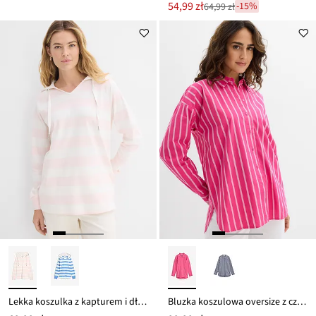
Nowa
54,99 zł
-15%
64,99 zł
Przeceniono
cena
z
to
ceny
64,99 zł
Lekka koszulka z kapturem i długim rękawem
Bluzka koszulowa oversize z czystej bawełny