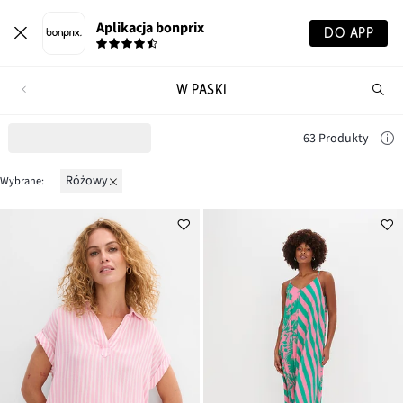
Aplikacja bonprix
DO APP
W PASKI
Szu
pr
63 Produkty
różowy
Wybrane: