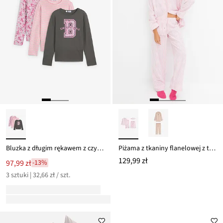
Bluzka z długim rękawem z czystej bawełny organicznej (3 szt.)
Piżama z tkaniny flanelowej z torebką upominkową
129,99 zł
97,99 zł
-13%
3 sztuki | 32,66 zł / szt.