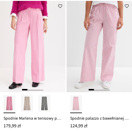
Spodnie Marlena w tenisowy prążek
Spodnie palazzo z bawełnianej popeliny
179,99 zł
124,99 zł