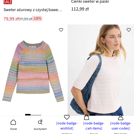
Cienki sweter w paski
SALE
112,99 zł
Sweter ażurowy z czystej bawełny
Nowa
79,99 zł
-18%
97,99 zł
Przeceniono
cena
z
to
ceny
97,99 zł
[node-badge-
[node-badge-
[node-badge-
wishlist]
cart-items]
user-codes]
Asortyment
Home