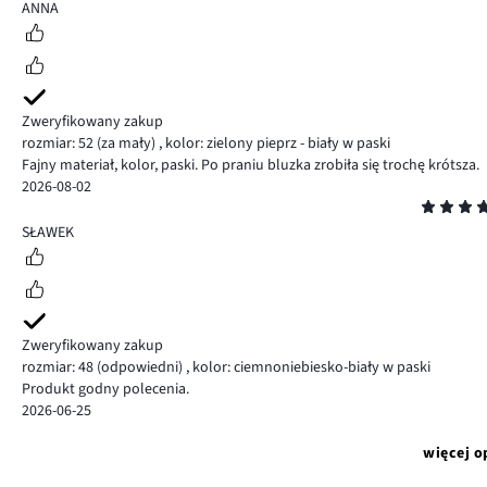
5
ANNA
Zweryfikowany zakup
rozmiar: 52
(za mały)
,
kolor: zielony pieprz - biały w paski
Fajny materiał, kolor, paski. Po praniu bluzka zrobiła się trochę krótsza.
2026-08-02
Ocena
5
SŁAWEK
Zweryfikowany zakup
rozmiar: 48
(odpowiedni)
,
kolor: ciemnoniebiesko-biały w paski
Produkt godny polecenia.
2026-06-25
więcej o