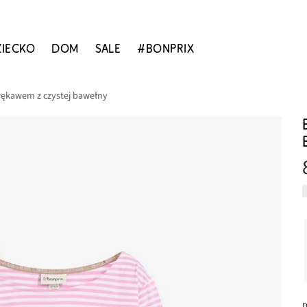
ZIECKO
DOM
SALE
#BONPRIX
rękawem z czystej bawełny
r