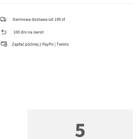
Darmowa dostawa od 199 zł
100 dni na zwrot
Zapłać później z PayPo | Twisto
5