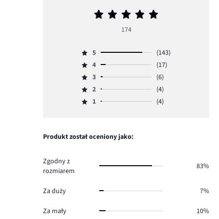
Średnia
ocena
174
5
5
(143)
Ocena
4
(17)
5,
Ocena
ilość
3
(6)
4,
Ocena
głosów
ilość
2
(4)
3,
Ocena
143.
głosów
ilość
1
(4)
2,
Ocena
17.
głosów
ilość
1,
6.
głosów
ilość
4.
głosów
Produkt został oceniony jako:
4.
Zgodny z
83%
rozmiarem
Za duży
7%
Za mały
10%