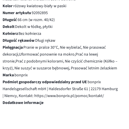
Kolor
różowy kwiatowy-biały w paski
Numer artykułu
92092895
Długość
66 cm (w rozm. 40/42)
Dekolt
Dekolt w łódkę, płytki
Kołnierz
Bez kołnierza
Długość rękawów
Długi rękaw
Pielęgnacja
Pranie w pralce 30°C, Nie wybielać, Nie prasować
dekoracji,Uformować ponownie na mokro,Prać na lewej
stronie,Prać z podobnymi kolorami, Nie czyścić chemicznie (Kółko –
krzyż), Nie suszyć w suszarce bębnowej, Prasować letnim żelazkiem
Marka
bonprix
Podmiot gospodarczy odpowiedzialny przed UE
bonprix
Handelsgesellschaft mbH | Haldesdorfer Straße 61 | 22179 Hamburg
| Niemcy, Kontakt: https://www.bonprix.pl/pomoc/kontakt/
Dodatkowe informacje