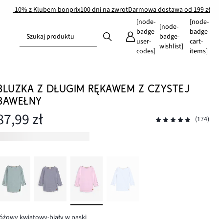
-10% z Klubem bonprix
100 dni na zwrot
Darmowa dostawa od 199 zł
[node-
[node-
[node-
badge-
badge-
Szukaj produktu
badge-
user-
cart-
wishlist]
codes]
items]
BLUZKA Z DŁUGIM RĘKAWEM Z CZYSTEJ
BAWEŁNY
87,99 zł
(174)
óżowy kwiatowy-biały w paski