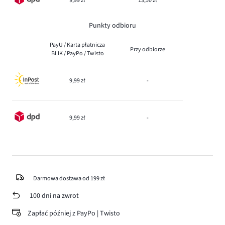
9,99 zł
13,50 zł
Punkty odbioru
PayU / Karta płatnicza
Przy odbiorze
BLIK / PayPo / Twisto
9,99 zł
-
9,99 zł
-
Darmowa dostawa od 199 zł
100 dni na zwrot
Zapłać później z PayPo | Twisto