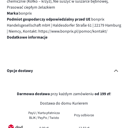
chemicznie (Kółko – krzyż), Nie suszyć w suszarce bębnowej,
Prasować ciepłym żelazkiem
Marka
bonprix
Podmiot gospodarczy odpowiedzialny przed UE
bonprix
Handelsgesellschaft mbH | Haldesdorfer Straße 61 | 22179 Hamburg
| Niemcy, Kontakt: https://www.bonprix.pl/pomoc/kontakt/
Dodatkowe informacje
Opcje dostawy
Darmowa dostawa
przy każdym zamówieniu
od 199 zł
!
Dostawa do domu Kurierem
PayU / Karta płatnicza
Przy odbiorze
BLIK / PayPo / Twisto