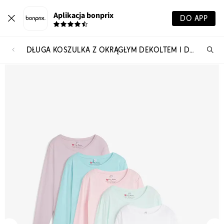
Aplikacja bonprix
DO APP
DŁUGA KOSZULKA Z OKRĄGŁYM DEKOLTEM I DŁUGIM RĘKAWEM (ZESTAW 5 SZT.)
Szu
pr