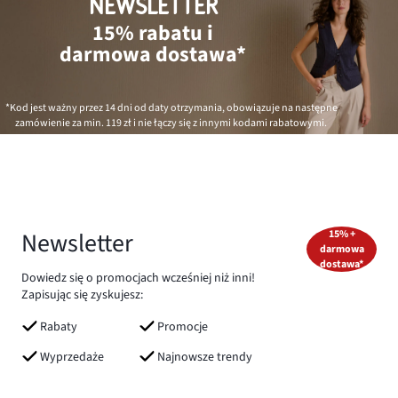
NEWSLETTER
15% rabatu i
darmowa dostawa*
*Kod jest ważny przez 14 dni od daty otrzymania, obowiązuje na następne
zamówienie za min.
119 zł
i nie łączy się z innymi kodami rabatowymi.
Newsletter
15% +
darmowa
dostawa*
Dowiedz się o promocjach wcześniej niż inni!
Zapisując się zyskujesz:
Rabaty
Promocje
Wyprzedaże
Najnowsze trendy