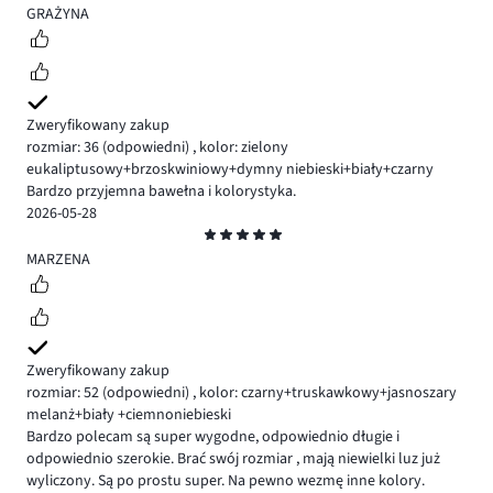
5
GRAŻYNA
Zweryfikowany zakup
rozmiar: 36
(odpowiedni)
,
kolor: zielony
eukaliptusowy+brzoskwiniowy+dymny niebieski+biały+czarny
Bardzo przyjemna bawełna i kolorystyka.
2026-05-28
Ocena
5
MARZENA
Zweryfikowany zakup
rozmiar: 52
(odpowiedni)
,
kolor: czarny+truskawkowy+jasnoszary
melanż+biały +ciemnoniebieski
Bardzo polecam są super wygodne, odpowiednio długie i
odpowiednio szerokie. Brać swój rozmiar , mają niewielki luz już
wyliczony. Są po prostu super. Na pewno wezmę inne kolory.