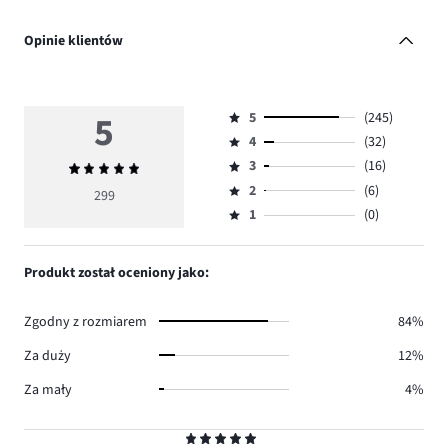
Opinie klientów
5
5
(245)
Ocena
4
(32)
5,
Ocena
ilość
3
(16)
Średnia
4,
Ocena
głosów
ocena
ilość
2
(6)
3,
299
Ocena
245.
5
głosów
ilość
1
(0)
2,
Ocena
32.
głosów
ilość
1,
16.
głosów
ilość
Produkt został oceniony jako:
6.
głosów
0.
Zgodny z rozmiarem
84%
Za duży
12%
Za mały
4%
Ocena