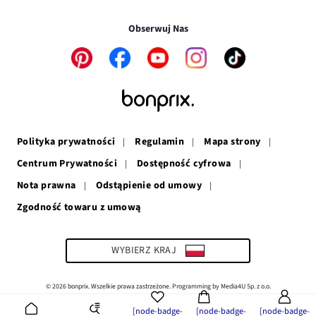
Transakcje i płatności są bezpieczne w połączeniu SSL.
oknie
się
w
nowym
w
nowym
oknie
Obserwuj Nas
nowym
oknie
oknie
Link
Link
Link
Link
Link
otwiera
otwiera
otwiera
otwiera
otwiera
się
się
się
się
się
w
w
w
w
w
nowym
nowym
nowym
nowym
nowym
oknie
oknie
oknie
oknie
oknie
Polityka prywatności
Regulamin
Mapa strony
Centrum Prywatności
Dostępność cyfrowa
Nota prawna
Odstąpienie od umowy
Zgodność towaru z umową
Link
otwiera
się
w
WYBIERZ KRAJ
nowym
oknie
© 2026 bonprix. Wszelkie prawa zastrzeżone. Programming by Media4U Sp. z o.o.
[node-badge-
[node-badge-
[node-badge-