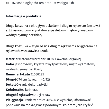
160 osób oglądało ten produkt w ciągu 24h
Informacje o produkcie
Długa koszulka z okrągłym dekoltem i długim rękawem (zestaw 5
szt.) jasnoróżowy kryształowy+pastelowy miętowy+matowy
wodny+dymny bez+biały
Długa koszulka w stylu basic z długim rękawem i ściągaczem na
rękawach, w zestawie 5 sztuk.
Materiał
Materiał wierzchni: 100% Bawełna (organic)
Kolor
jasnoróżowy kryształowy+pastelowy miętowy+matowy
wodny+dymny bez+biały
Numer artykułu
91060295
Długość
74 cm (w rozm. 40/42)
Dekolt
Okrągły dekolt, płytki
Kołnierz
Bez kołnierza
Długość rękawów
Długi rękaw
Pielęgnacja
Pranie w pralce 30°C, Nie wybielać, Uformować
ponownie na mokro,Prać z podobnymi kolorami, Nie czyścić