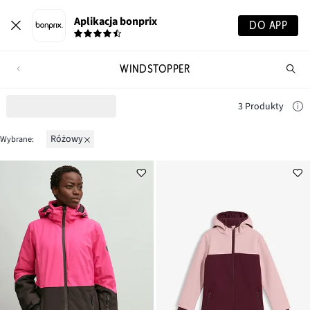
Aplikacja bonprix
DO APP
WINDSTOPPER
Szu
pr
3 Produkty
różowy
Wybrane: