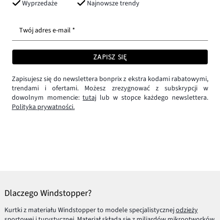
Wyprzedaże
Najnowsze trendy
Twój adres e-mail *
ZAPISZ SIĘ
Zapisujesz się do newslettera bonprix z ekstra kodami rabatowymi,
trendami i ofertami. Możesz zrezygnować z subskrypcji w
dowolnym momencie:
tutaj
lub w stopce każdego newslettera.
Polityka prywatności.
Dlaczego Windstopper?
Kurtki z materiału Windstopper to modele specjalistycznej
odzieży
sportowej
i turystycznej. Materiał składa się z miliardów mikrootworków,