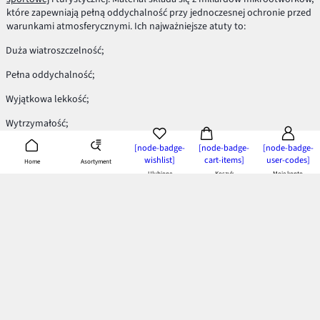
które zapewniają pełną oddychalność przy jednoczesnej ochronie przed
warunkami atmosferycznymi. Ich najważniejsze atuty to:
Duża wiatroszczelność;
Pełna oddychalność;
Wyjątkowa lekkość;
Wytrzymałość;
Wysoka nieprzepuszczalność wody;
[node-badge-
[node-badge-
[node-badge-
wishlist]
cart-items]
user-codes]
Asortyment
Home
Odporność na przetarcia;
Ulubione
Koszyk
Moje konto
Kurtki Windstopper na ekstremalne warunki!
W góry, na rower, wielogodzinne spacery – dla miłośników aktywnego
trybu życia Windstopper to doskonała alternatywa. Oprócz materiału,
który w stu procentach chroni nas przed wszelkimi niespodziankami
atmosferycznymi, posiada ona również różnorodnie porozmieszczane
kieszenie, w których możemy schronić najpotrzebniejsze rzeczy.
Szykuje się szalona wyprawa w góry, jesteś typem wędrowniczka, a
może po prostu cenisz komfort w każdych warunkach? Kurtki