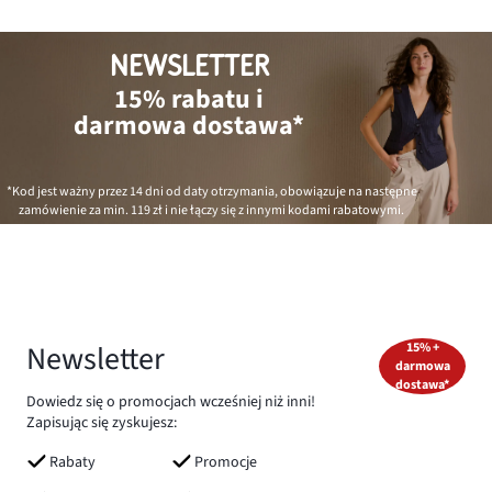
NEWSLETTER
15% rabatu i
darmowa dostawa*
*Kod jest ważny przez 14 dni od daty otrzymania, obowiązuje na następne
zamówienie za min.
119 zł
i nie łączy się z innymi kodami rabatowymi.
Newsletter
15% +
darmowa
dostawa*
Dowiedz się o promocjach wcześniej niż inni!
Zapisując się zyskujesz:
Rabaty
Promocje