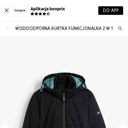
Aplikacja bonprix
DO APP
WODOODPORNA KURTKA FUNKCJONALNA 2 W 1
Szu
pr