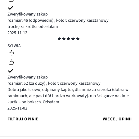
Zweryfikowany zakup
rozmiar: 46
(odpowiedni)
,
kolor: czerwony kasztanowy
trochę za krótka odesłałam
2025-11-12
Ocena
5
SYLWIA
Zweryfikowany zakup
rozmiar: 52
(za duży)
,
kolor: czerwony kasztanowy
Dobra jakościowo, odpinany kaptur, dla mnie za szeroka (dobra w
ramionach, ale pas i dół bardzo workowaty). ma ściągacze na dole
kurtki - po bokach. Odsyłam
2025-11-02
FILTRUJ OPINIE
WIĘCEJ OPINII