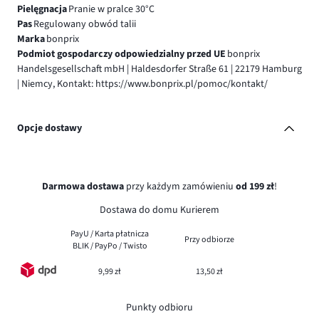
Pielęgnacja
Pranie w pralce 30°C
Pas
Regulowany obwód talii
Marka
bonprix
Podmiot gospodarczy odpowiedzialny przed UE
bonprix
Handelsgesellschaft mbH | Haldesdorfer Straße 61 | 22179 Hamburg
| Niemcy, Kontakt: https://www.bonprix.pl/pomoc/kontakt/
Opcje dostawy
Darmowa dostawa
przy każdym zamówieniu
od 199 zł
!
Dostawa do domu Kurierem
PayU / Karta płatnicza
Przy odbiorze
BLIK / PayPo / Twisto
9,99 zł
13,50 zł
Punkty odbioru