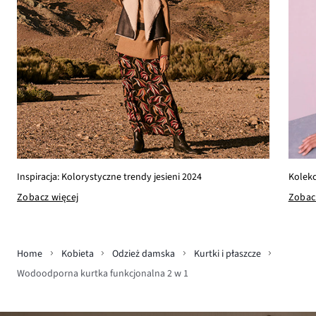
Kolekc
Inspiracja: Kolorystyczne trendy jesieni 2024
Zobac
Zobacz więcej
Home
Kobieta
Odzież damska
Kurtki i płaszcze
Wodoodporna kurtka funkcjonalna 2 w 1