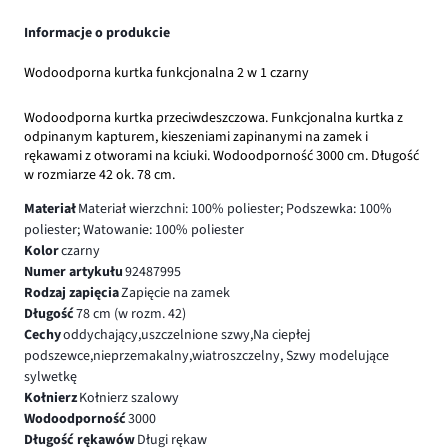
Informacje o produkcie
Wodoodporna kurtka funkcjonalna 2 w 1 czarny
Wodoodporna kurtka przeciwdeszczowa. Funkcjonalna kurtka z
odpinanym kapturem, kieszeniami zapinanymi na zamek i
rękawami z otworami na kciuki. Wodoodporność 3000 cm. Długość
w rozmiarze 42 ok. 78 cm.
Materiał
Materiał wierzchni: 100% poliester; Podszewka: 100%
poliester; Watowanie: 100% poliester
Kolor
czarny
Numer artykułu
92487995
Rodzaj zapięcia
Zapięcie na zamek
Długość
78 cm (w rozm. 42)
Cechy
oddychający,uszczelnione szwy,Na ciepłej
podszewce,nieprzemakalny,wiatroszczelny, Szwy modelujące
sylwetkę
Kołnierz
Kołnierz szalowy
Wodoodporność
3000
Długość rękawów
Długi rękaw