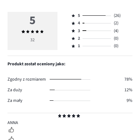
5
5
(26)
Ocena
4
(2)
5,
Ocena
ilość
3
(4)
Średnia
4,
Ocena
głosów
ocena
ilość
2
(0)
3,
32
Ocena
26.
5
głosów
ilość
1
(0)
2,
Ocena
2.
głosów
ilość
1,
4.
głosów
ilość
Produkt został oceniony jako:
0.
głosów
0.
Zgodny z rozmiarem
78%
Za duży
12%
Za mały
9%
Ocena
5
ANNA