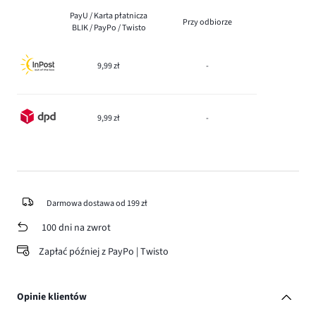
PayU / Karta płatnicza
Przy odbiorze
BLIK / PayPo / Twisto
9,99 zł
-
9,99 zł
-
Darmowa dostawa od 199 zł
100 dni na zwrot
Zapłać później z PayPo | Twisto
Opinie klientów