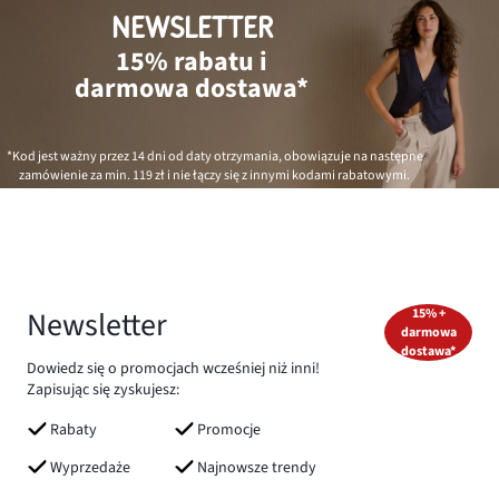
NEWSLETTER
15% rabatu i
darmowa dostawa*
*Kod jest ważny przez 14 dni od daty otrzymania, obowiązuje na następne
zamówienie za min.
119 zł
i nie łączy się z innymi kodami rabatowymi.
Newsletter
15% +
darmowa
dostawa*
Dowiedz się o promocjach wcześniej niż inni!
Zapisując się zyskujesz:
Rabaty
Promocje
Wyprzedaże
Najnowsze trendy