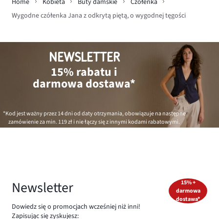
Home
Kobieta
Buty damskie
Czółenka
Wygodne czółenka Jana z odkrytą piętą, o wygodnej tęgości
NEWSLETTER
15% rabatu i
darmowa dostawa*
*Kod jest ważny przez 14 dni od daty otrzymania, obowiązuje na następne
zamówienie za min.
119 zł
i nie łączy się z innymi kodami rabatowymi.
Newsletter
15% +
darmowa
dostawa*
Dowiedz się o promocjach wcześniej niż inni!
Zapisując się zyskujesz: