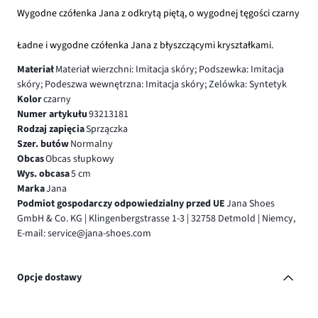
Wygodne czółenka Jana z odkrytą piętą, o wygodnej tęgości czarny
Ładne i wygodne czółenka Jana z błyszczącymi kryształkami.
Materiał
Materiał wierzchni: Imitacja skóry; Podszewka: Imitacja
skóry; Podeszwa wewnętrzna: Imitacja skóry; Zelówka: Syntetyk
Kolor
czarny
Numer artykułu
93213181
Rodzaj zapięcia
Sprzączka
Szer. butów
Normalny
Obcas
Obcas słupkowy
Wys. obcasa
5 cm
Marka
Jana
Podmiot gospodarczy odpowiedzialny przed UE
Jana Shoes
GmbH & Co. KG | Klingenbergstrasse 1-3 | 32758 Detmold | Niemcy,
E-mail: service@jana-shoes.com
Opcje dostawy