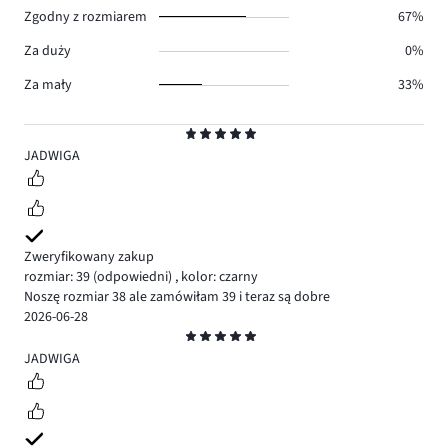
Zgodny z rozmiarem
67%
Za duży
0%
Za mały
33%
Ocena
5
JADWIGA
Zweryfikowany zakup
rozmiar: 39
(odpowiedni)
,
kolor: czarny
Noszę rozmiar 38 ale zamówiłam 39 i teraz są dobre
2026-06-28
Ocena
5
JADWIGA