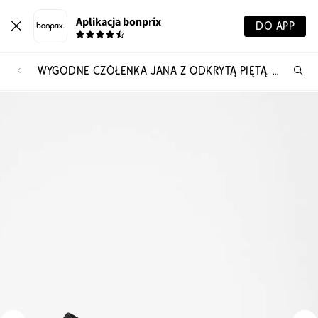
Aplikacja bonprix
DO APP
WYGODNE CZÓŁENKA JANA Z ODKRYTĄ PIĘTĄ, O WYGODNEJ TĘGOŚCI
Szu
pr