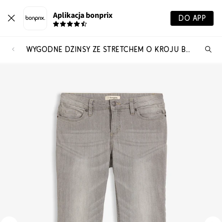
Aplikacja bonprix
DO APP
WYGODNE DŻINSY ZE STRETCHEM O KROJU BOOTCUT, MID WAIST
Szu
pr