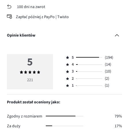
100 dni na zwrot
Zapłać później z PayPo | Twisto
Opinie klientów
5
5
(194)
Ocena
4
(14)
5,
Ocena
ilość
3
(10)
Średnia
4,
Ocena
głosów
ocena
ilość
2
(2)
3,
221
Ocena
194.
5
głosów
ilość
1
(1)
2,
Ocena
14.
głosów
ilość
1,
10.
głosów
ilość
Produkt został oceniony jako:
2.
głosów
1.
Zgodny z rozmiarem
79%
Za duży
17%