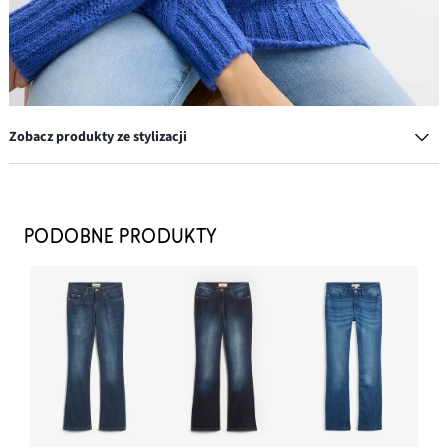
Zobacz produkty ze stylizacji
Szal
64,99 zł
PODOBNE PRODUKTY
DODAJ DO KOSZYKA
Wygodne dżinsy ze stretchem o kroju bootcut, mid waist
97,99 zł
DODAJ DO KOSZYKA
Kolczyki kółka z mosiądzu
97,99 zł