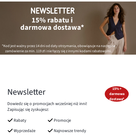
NEWSLETTER
15% rabatu i
darmowa dostawa*
*Kod jest ważny przez 14 dni od daty otrzymania, obowiązuje na następne
zamówienie za min.
119 zł
i nie łączy się z innymi kodami rabatowymi.
Newsletter
15% +
darmowa
dostawa*
Dowiedz się o promocjach wcześniej niż inni!
Zapisując się zyskujesz:
Rabaty
Promocje
Wyprzedaże
Najnowsze trendy