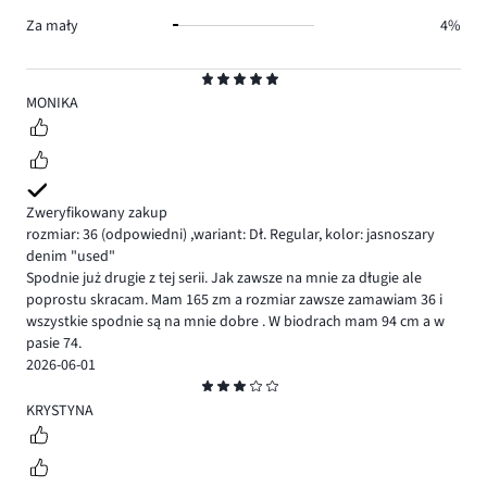
Za mały
4%
Ocena
5
MONIKA
Zweryfikowany zakup
rozmiar: 36
(odpowiedni)
,
wariant: Dł. Regular,
kolor: jasnoszary
denim "used"
Spodnie już drugie z tej serii. Jak zawsze na mnie za długie ale
poprostu skracam. Mam 165 zm a rozmiar zawsze zamawiam 36 i
wszystkie spodnie są na mnie dobre . W biodrach mam 94 cm a w
pasie 74.
2026-06-01
Ocena
3
KRYSTYNA