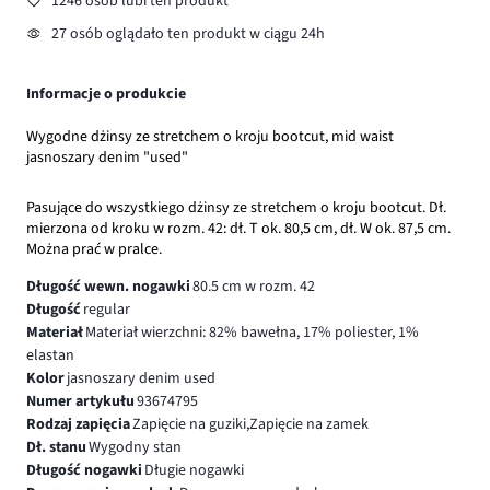
1246 osób lubi ten produkt
27 osób oglądało ten produkt w ciągu 24h
Informacje o produkcie
Wygodne dżinsy ze stretchem o kroju bootcut, mid waist
jasnoszary denim "used"
Pasujące do wszystkiego dżinsy ze stretchem o kroju bootcut. Dł.
mierzona od kroku w rozm. 42: dł. T ok. 80,5 cm, dł. W ok. 87,5 cm.
Można prać w pralce.
Długość wewn. nogawki
80.5 cm w rozm. 42
Długość
regular
Materiał
Materiał wierzchni: 82% bawełna, 17% poliester, 1%
elastan
Kolor
jasnoszary denim used
Numer artykułu
93674795
Rodzaj zapięcia
Zapięcie na guziki,Zapięcie na zamek
Dł. stanu
Wygodny stan
Długość nogawki
Długie nogawki