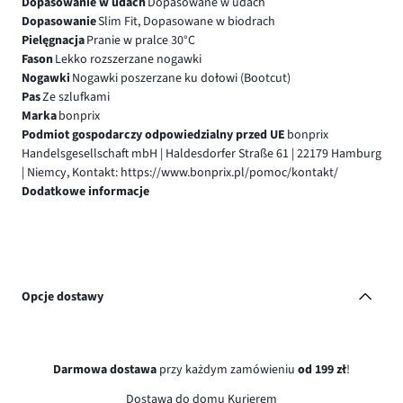
Dopasowanie w udach
Dopasowane w udach
Dopasowanie
Slim Fit, Dopasowane w biodrach
Pielęgnacja
Pranie w pralce 30°C
Fason
Lekko rozszerzane nogawki
Nogawki
Nogawki poszerzane ku dołowi (Bootcut)
Pas
Ze szlufkami
Marka
bonprix
Podmiot gospodarczy odpowiedzialny przed UE
bonprix
Handelsgesellschaft mbH | Haldesdorfer Straße 61 | 22179 Hamburg
| Niemcy, Kontakt: https://www.bonprix.pl/pomoc/kontakt/
Dodatkowe informacje
Opcje dostawy
Darmowa dostawa
przy każdym zamówieniu
od 199 zł
!
Dostawa do domu Kurierem