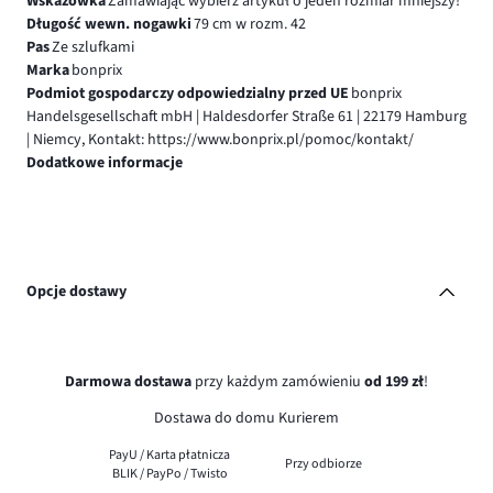
Wskazówka
Zamawiając wybierz artykuł o jeden rozmiar mniejszy!
Długość wewn. nogawki
79 cm w rozm. 42
Pas
Ze szlufkami
Marka
bonprix
Podmiot gospodarczy odpowiedzialny przed UE
bonprix
Handelsgesellschaft mbH | Haldesdorfer Straße 61 | 22179 Hamburg
| Niemcy, Kontakt: https://www.bonprix.pl/pomoc/kontakt/
Dodatkowe informacje
Opcje dostawy
Darmowa dostawa
przy każdym zamówieniu
od 199 zł
!
Dostawa do domu Kurierem
PayU / Karta płatnicza
Przy odbiorze
BLIK / PayPo / Twisto