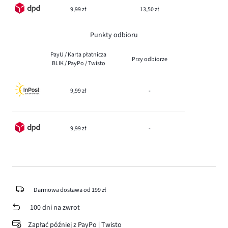
9,99 zł
13,50 zł
Punkty odbioru
PayU / Karta płatnicza
Przy odbiorze
BLIK / PayPo / Twisto
9,99 zł
-
9,99 zł
-
Darmowa dostawa od 199 zł
100 dni na zwrot
Zapłać później z PayPo | Twisto