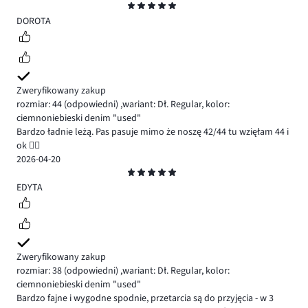
Ocena
5
DOROTA
Zweryfikowany zakup
rozmiar: 44
(odpowiedni)
,
wariant: Dł. Regular,
kolor:
ciemnoniebieski denim "used"
Bardzo ładnie leżą. Pas pasuje mimo że noszę 42/44 tu wzięłam 44 i
ok 👍🏻
2026-04-20
Ocena
5
EDYTA
Zweryfikowany zakup
rozmiar: 38
(odpowiedni)
,
wariant: Dł. Regular,
kolor:
ciemnoniebieski denim "used"
Bardzo fajne i wygodne spodnie, przetarcia są do przyjęcia - w 3