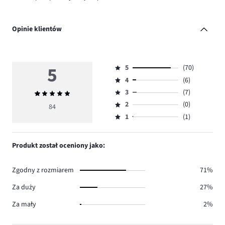
Opinie klientów
5
5
(70)
Ocena
4
(6)
5,
Ocena
ilość
3
(7)
Średnia
4,
Ocena
głosów
ocena
ilość
2
(0)
3,
84
Ocena
70.
5
głosów
ilość
1
(1)
2,
Ocena
6.
głosów
ilość
1,
7.
głosów
ilość
Produkt został oceniony jako:
0.
głosów
1.
Zgodny z rozmiarem
71%
Za duży
27%
Za mały
2%