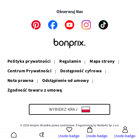
oknie
się
w
nowym
w
nowym
oknie
Obserwuj Nas
nowym
oknie
oknie
Link
Link
Link
Link
Link
otwiera
otwiera
otwiera
otwiera
otwiera
się
się
się
się
się
w
w
w
w
w
nowym
nowym
nowym
nowym
nowym
oknie
oknie
oknie
oknie
oknie
Polityka prywatności
Regulamin
Mapa strony
Centrum Prywatności
Dostępność cyfrowa
Nota prawna
Odstąpienie od umowy
Zgodność towaru z umową
Link
otwiera
się
w
WYBIERZ KRAJ
nowym
oknie
© 2026 bonprix. Wszelkie prawa zastrzeżone. Programming by Media4U Sp. z o.o.
[node-badge-
[node-badge-
[node-badge-