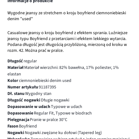
Informacje o produkcie
Wygodne jeansy ze stretchem o kroju boyfriend ciemnoniebieski
denim "used"
Casualowe jeansy o kroju boyfriend z efektem sprania. Luźniejsze
jeansy typu Boyfriend z przetarciami i efektem lekkiego wytarcia.
Podana długość jest długością przybliżoną, mierzoną od kroku w
rozm. 42. Można prać w pralce.
Długość
regular
Materiał
Materiał wierzchni: 82% bawełna, 17% poliester, 1%
elastan
Kolor
ciemnoniebieski denim used
Numer artykułu
91187395
Dł. stanu
Wygodny stan
Długość nogawki
Długie nogawki
Dopasowanie w udach
Typowe w udach
Dopasowanie
Regular Fit, Typowe w biodrach
Pielęgnacja
Pranie w pralce 30°C
Fason
Boyfriend
Nogawki
Nogawki zwężane ku dołowi (Tapered leg)