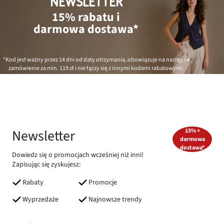
NEWSLETTER
15% rabatu i
darmowa dostawa*
*Kod jest ważny przez 14 dni od daty otrzymania, obowiązuje na następne
zamówienie za min.
119 zł
i nie łączy się z innymi kodami rabatowymi.
Newsletter
15% +
darmowa
dostawa*
Dowiedz się o promocjach wcześniej niż inni!
Zapisując się zyskujesz:
Rabaty
Promocje
Wyprzedaże
Najnowsze trendy