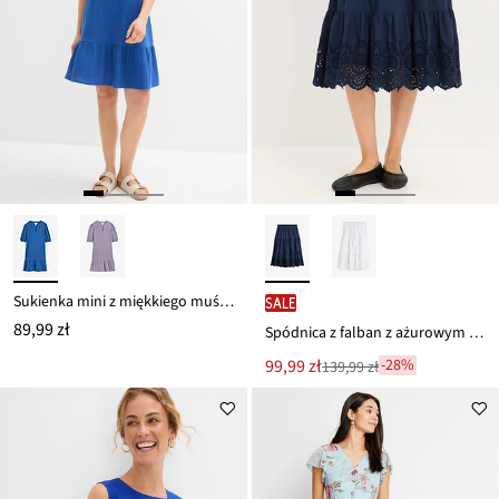
Sukienka mini z miękkiego muślinu
SALE
89,99 zł
Spódnica z falban z ażurowym haftem
Nowa
99,99 zł
-28%
139,99 zł
Przeceniono
cena
z
to
ceny
139,99 zł