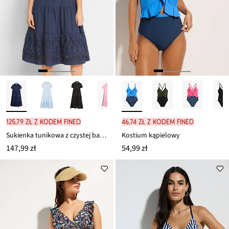
125,79 zł z kodem FINED
46,74 zł z kodem FINED
Sukienka tunikowa z czystej bawełny z ażurowym haftem
Kostium kąpielowy
147,99 zł
54,99 zł