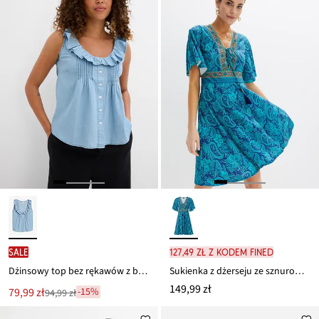
SALE
127,49 zł z kodem FINED
Dżinsowy top bez rękawów z bawełny organicznej
Sukienka z dżerseju ze sznurowaniem
149,99 zł
Nowa
79,99 zł
-15%
94,99 zł
Przeceniono
cena
z
to