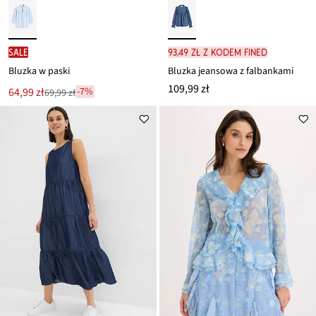
SALE
93,49 zł z kodem FINED
Bluzka w paski
Bluzka jeansowa z falbankami
109,99 zł
Nowa
64,99 zł
-7%
69,99 zł
Przeceniono
cena
z
to
ceny
69,99 zł