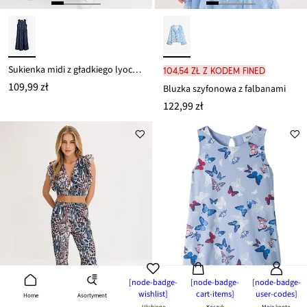
Sukienka midi z gładkiego lyocellu
104,54 zł z kodem FINED
109,99 zł
Bluzka szyfonowa z falbanami
122,99 zł
[node-badge-
[node-badge-
[node-badge-
wishlist]
cart-items]
user-codes]
Asortyment
Home