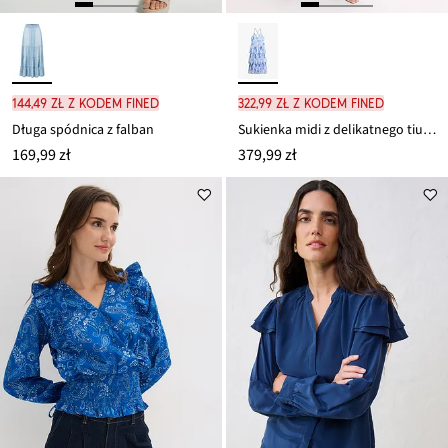
144,49 zł z kodem FINED
322,99 zł z kodem FINED
Długa spódnica z falban
Sukienka midi z delikatnego tiulu z falbanami
169,99 zł
379,99 zł