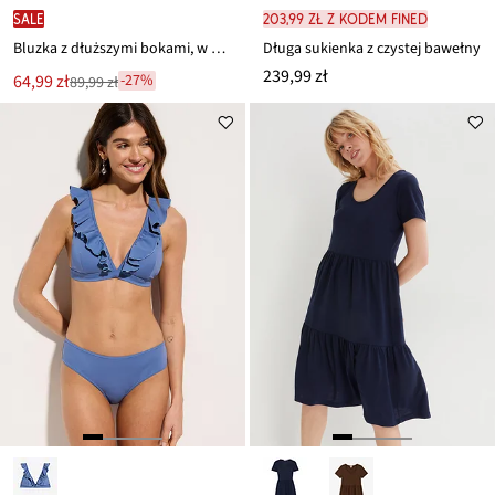
SALE
203,99 zł z kodem FINED
Bluzka z dłuższymi bokami, w optyce warstwowej
Długa sukienka z czystej bawełny
239,99 zł
Nowa
64,99 zł
-27%
89,99 zł
Przeceniono
cena
z
to
ceny
89,99 zł