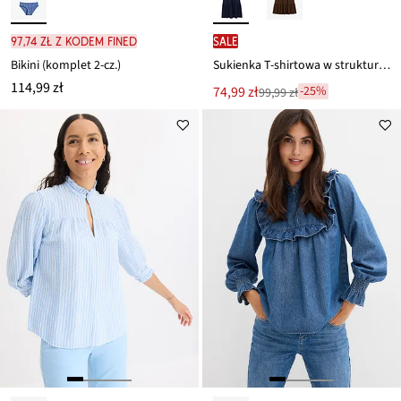
97,74 zł z kodem FINED
SALE
Bikini (komplet 2-cz.)
Sukienka T-shirtowa w strukturalny wzór, z mieszanki wiskozy
114,99 zł
Nowa
74,99 zł
-25%
99,99 zł
Przeceniono
cena
z
to
ceny
99,99 zł