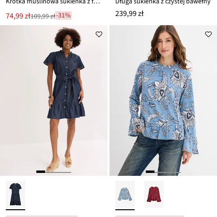
Krótka muślinowa sukienka z falban
Długa sukienka z czystej bawełny
239,99 zł
Nowa
74,99 zł
-31%
109,99 zł
Przeceniono
cena
z
to
ceny
109,99 zł