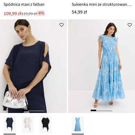
Spódnica maxi z falban
Sukienka mini ze strukturowanej krepy
54,99 zł
Nowa
109,99 zł
-8%
119,99 zł
Przeceniono
cena
z
to
ceny
119,99 zł